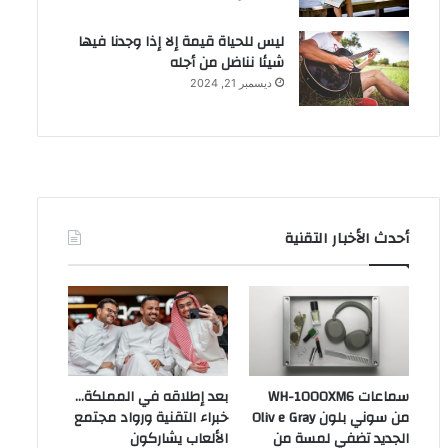
ليس للحياة قيمة إلا إذا وجدنا فيها
شيئا نناضل من أجله
ديسمبر 21, 2024
أحدث الأخبار التقنية
سماعات WH-1000XM6
بعد إطلاقه في المملكة…
من سوني بلون Oliv e Gray
خبراء التقنية ورواد مجتمع
الجديد تضفي لمسة من
الألعاب يشاركون