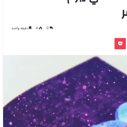
ر
0
4
دقيقة واحدة
‫Pocket
Odnoklassnik