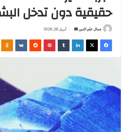
حقيقية دون تدخل البش
أرسل
جمال علم الدين
أبريل 26, 2026
بريدا
فيسبوك
‫X
لينكدإن
بينتيريست
i
إلكترونيا