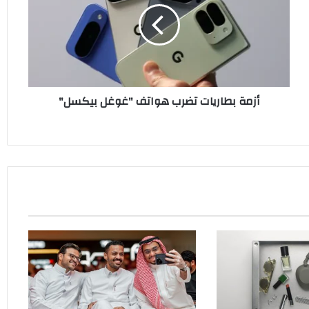
هواتف
"غوغل
بيكسل"
أزمة بطاريات تضرب هواتف "غوغل بيكسل"