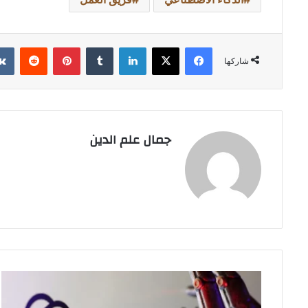
فيسبوك
‫X
لينكدإن
بينتيريست
شاركها
جمال علم الدين
خلف
الكواليس
التقنية..