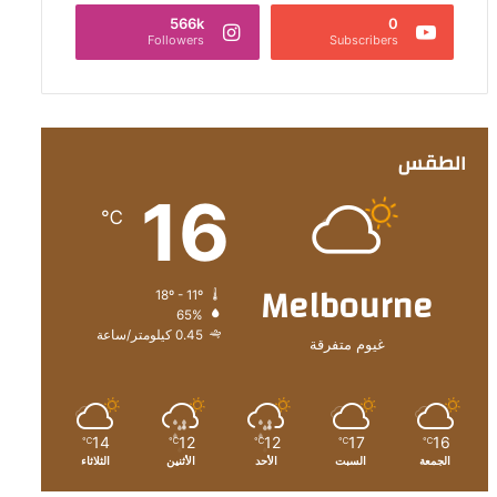
566k
0
Followers
Subscribers
الطقس
16
℃
Melbourne
18º - 11º
65%
0.45 كيلومتر/ساعة
غيوم متفرقة
14
12
12
17
16
℃
℃
℃
℃
℃
الجمعة
السبت
الأحد
الأثنين
الثلاثاء