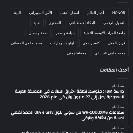
HONOR
أخبار العالم
أسعار الذهب
الأمن السيبراني
البيئة
التحول الرقمي
الذكاء الاصطناعي
المحتوى
تقنية
جامعة الفرات الأوسط التقنية
سياحة و سفر
صحة و جمال
فريق العمل
كاسبرسكي
لولو هايبرماركت
محمد جلمي الحساني
محمد حلمي الحساني
مخطط زمني
أحدث المقالات
منذ 3 أيام
دراسة IBM : متوسط تكلفة اختراق البيانات في المملكة العربية
السعودية يصل إلى 27 مليون ريال في عام 2026
منذ 3 أيام
سماعات WH-1000XM6 من سوني بلون Oliv e Gray الجديد تضفي
لمسة من الأناقة والرقي
منذ 4 أيام