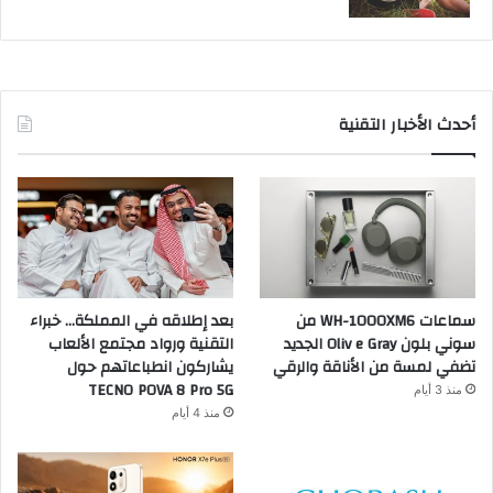
أحدث الأخبار التقنية
سماعات WH-1000XM6 من
بعد إطلاقه في المملكة… خبراء
سوني بلون Oliv e Gray الجديد
التقنية ورواد مجتمع الألعاب
تضفي لمسة من الأناقة والرقي
يشاركون انطباعاتهم حول
TECNO POVA 8 Pro 5G
منذ 3 أيام
منذ 4 أيام