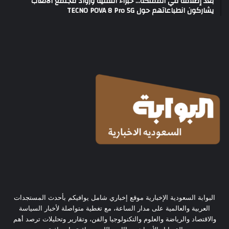
بعد إطلاقه في المملكة… خبراء التقنية ورواد مجتمع الألعاب
يشاركون انطباعاتهم حول TECNO POVA 8 Pro 5G
البوابة السعودية الإخبارية موقع إخباري شامل يوافيكم بأحدث المستجدات
العربية والعالمية على مدار الساعة، مع تغطية متواصلة لأخبار السياسة
والاقتصاد والرياضة والعلوم والتكنولوجيا والفن، وتقارير وتحليلات ترصد أهم