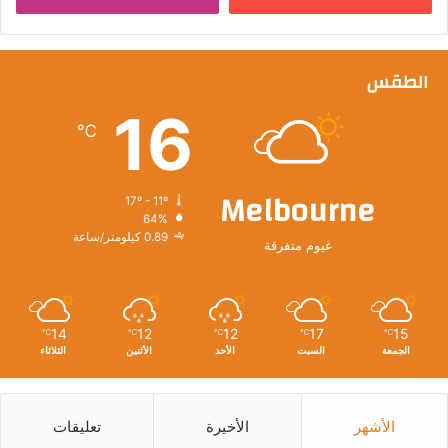
الطقس
16
℃
Melbourne
17º - 11º
64%
0.89 كيلومتر/ساعة
غيوم متفرقة
14
12
12
17
15
℃
℃
℃
℃
℃
الجمعة
السبت
الأحد
الأثنين
الثلاثاء
الأشهر
الأخيرة
تعليقات