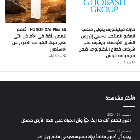
مارك فيلينتورف يتولى منصب
HONOR X7e Plus 5G : صُمم
العضو المنتدب لـ«سي إن إس
للعمل بثقة في الأماكن التي
الشرق الأوسط» ويشرف على
تعجز فيها الهواتف الأخرى عن
شركات قطاع التكنولوجيا ضمن
الاستمرار
مجموعة غباش
منذ 4 أيام
منذ 4 أيام
الأكثر مشاهدة
ديسمبر 21, 2024
‫اصرخ لتعلم أنك ما زلتَ حيّاً وأن الحياة على هذه الأرض ممكن
ديسمبر 21, 2024
يجب أن أخترع نظاماً وإلا فسيستعبدني نظام رجل آخر