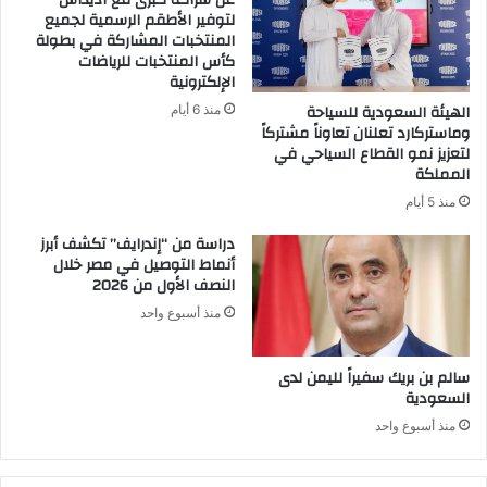
عن شراكة كبرى مع أديداس
لتوفير الأطقم الرسمية لجميع
المنتخبات المشاركة في بطولة
كأس المنتخبات للرياضات
الإلكترونية
الهيئة السعودية للسياحة
منذ 6 أيام
وماستركارد تعلنان تعاوناً مشتركاً
لتعزيز نمو القطاع السياحي في
المملكة
منذ 5 أيام
دراسة من “إندرايف” تكشف أبرز
أنماط التوصيل في مصر خلال
النصف الأول من 2026
منذ أسبوع واحد
سالم بن بريك سفيراً لليمن لدى
السعودية
منذ أسبوع واحد