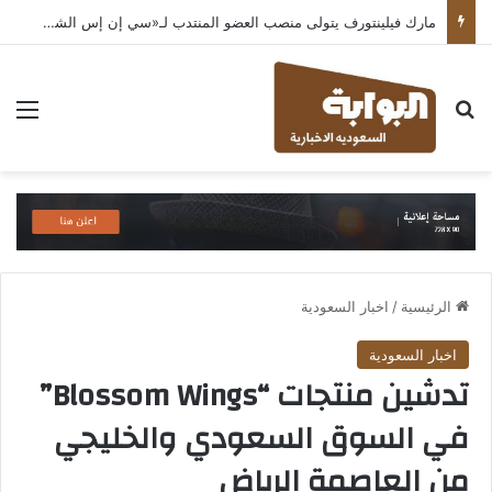
مارك فيلينتورف يتولى منصب العضو المنتدب لـ«سي إن إس الشرق الأوسط» ويشرف على شركات قطاع التكنولوجيا ضمن مجموعة غباش
بحث عن
الق
الرئيسية
/
اخبار السعودية
اخبار السعودية
تدشين منتجات “Blossom Wings”
في السوق السعودي والخليجي
من العاصمة الرياض