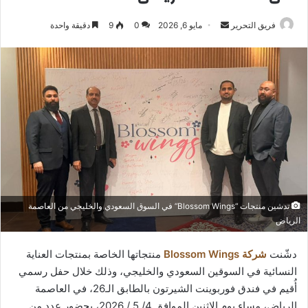
أرسل
فريق التحرير
مايو 6, 2026
0
9
دقيقة واحدة
بريدا
إلكترونيا
تدشين منتجات “Blossom Wings” في السوق السعودي والخليجي من العاصمة
الرياض
دشّنت
شركة Blossom Wings
منتجاتها الخاصة بمنتجات العناية
النسائية في السوقين السعودي والخليجي، وذلك خلال حفل رسمي
أُقيم في فندق فوربوينت الشيرتون بالطابق الـ26، في العاصمة
الرياض، مساء يوم الاثنين الموافق 4/ 5 / 2026، بحضور عدد من