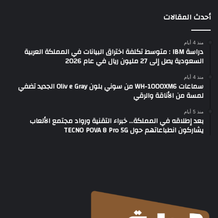
أحدث المقالات
منذ 4 أيام
دراسة IBM : متوسط تكلفة اختراق البيانات في المملكة العربية
السعودية يصل إلى 27 مليون ريال في عام 2026
منذ 4 أيام
سماعات WH-1000XM6 من سوني بلون Oliv e Gray الجديد تضفي
لمسة من الأناقة والرقي
منذ 5 أيام
بعد إطلاقه في المملكة… خبراء التقنية ورواد مجتمع الألعاب
يشاركون انطباعاتهم حول TECNO POVA 8 Pro 5G