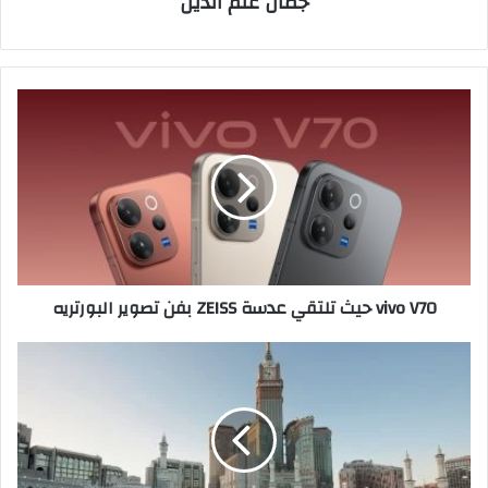
جمال علم الدين
vivo
V70
حيث
تلتقي
عدسة
ZEISS
بفن
تصوير
البورتريه
vivo V70 حيث تلتقي عدسة ZEISS بفن تصوير البورتريه
234
مصنعا
لزيوت
الطعام
في
السعودية