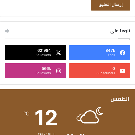
تابعنا على
62٬984
847k
Followers
Fans
566k
0
Followers
Subscribers
الطقس
12
℃
13º - 11º