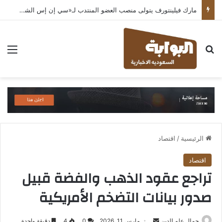
مارك فيلينتورف يتولى منصب العضو المنتدب لـ«سي إن إس الشرق الأوسط» ويشرف على شركات قطاع التكنولوجيا ضمن مجموعة غباش
بحث عن
الق
الرئيسية
/
اقتصاد
اقتصاد
تراجع عقود الذهب والفضة قبيل
صدور بيانات التضخم الأمريكية
أرسل
جمال علم الدين
مارس 11, 2026
0
4
دقيقة واحدة