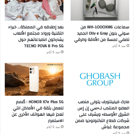
سماعات WH-1000XM6 من
بعد إطلاقه في المملكة… خبراء
سوني بلون Oliv e Gray الجديد
التقنية ورواد مجتمع الألعاب
تضفي لمسة من الأناقة والرقي
يشاركون انطباعاتهم حول
TECNO POVA 8 Pro 5G
منذ 4 أيام
منذ 5 أيام
مارك فيلينتورف يتولى منصب
HONOR X7e Plus 5G : صُمم
العضو المنتدب لـ«سي إن إس
للعمل بثقة في الأماكن التي
الشرق الأوسط» ويشرف على
تعجز فيها الهواتف الأخرى عن
شركات قطاع التكنولوجيا ضمن
الاستمرار
مجموعة غباش
منذ 5 أيام
منذ 5 أيام