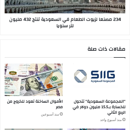
تنتج
432
مليون
234 مصنعا لزيوت الطعام في السعودية تنتج 432 مليون
لتر
لتر سنويا
سنويا
مقالات ذات صلة
“المجموعة السعودية” تتحول
الأموال الساخنة تعود للخروج من
للخسارة بـ15.5 مليون دولار في
مصر
الربع الثاني
منذ أسبوعين
منذ أسبوع واحد