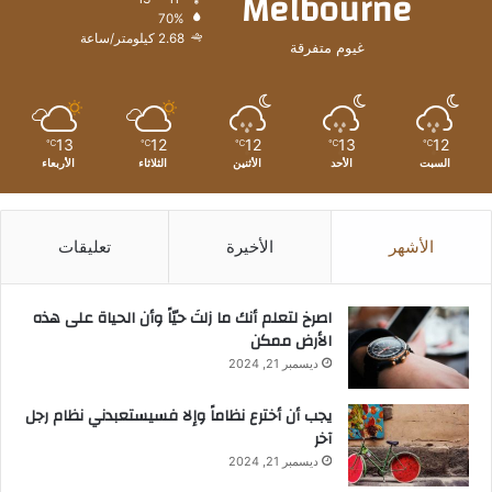
Melbourne
70%
2.68 كيلومتر/ساعة
غيوم متفرقة
13
12
12
13
12
℃
℃
℃
℃
℃
السبت
الأحد
الأثنين
الثلاثاء
الأربعاء
الأشهر
الأخيرة
تعليقات
‫اصرخ لتعلم أنك ما زلتَ حيّاً وأن الحياة على هذه
الأرض ممكن
ديسمبر 21, 2024
يجب أن أخترع نظاماً وإلا فسيستعبدني نظام رجل
آخر
ديسمبر 21, 2024