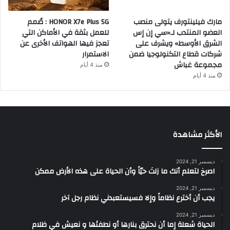
مارك فيلينتورف يتولى منصب
HONOR X7e Plus 5G : صُمم
العضو المنتدب لـ«سي إن إس
للعمل بثقة في الأماكن التي
الشرق الأوسط» ويشرف على
تعجز فيها الهواتف الأخرى عن
شركات قطاع التكنولوجيا ضمن
الاستمرار
مجموعة غباش
منذ 4 أيام
منذ 4 أيام
الأكثر مشاهدة
ديسمبر 21, 2024
‫اصرخ لتعلم أنك ما زلتَ حيّاً وأن الحياة على هذه الأرض ممكن
ديسمبر 21, 2024
يجب أن أخترع نظاماً وإلا فسيستعبدني نظام رجل آخر
ديسمبر 21, 2024
الحياة شعلة إما أن نحترق بنارها أو نطفئها و نعيش في ظلام