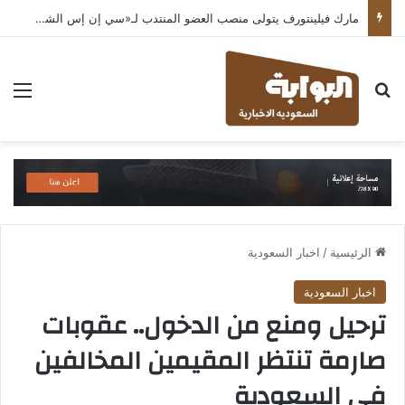
مارك فيلينتورف يتولى منصب العضو المنتدب لـ«سي إن إس الشرق الأوسط» ويشرف على شركات قطاع التكنولوجيا ضمن مجموعة غباش
بحث عن
الق
الرئيسية
/
اخبار السعودية
اخبار السعودية
ترحيل ومنع من الدخول.. عقوبات
صارمة تنتظر المقيمين المخالفين
في السعودية