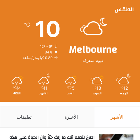
الطقس
10
℃
Melbourne
12º - 9º
84%
0.89 كيلومتر/ساعة
غيوم متفرقة
14
11
15
18
12
℃
℃
℃
℃
℃
الجمعة
السبت
الأحد
الأثنين
الثلاثاء
الأشهر
الأخيرة
تعليقات
‫اصرخ لتعلم أنك ما زلتَ حيّاً وأن الحياة على هذه