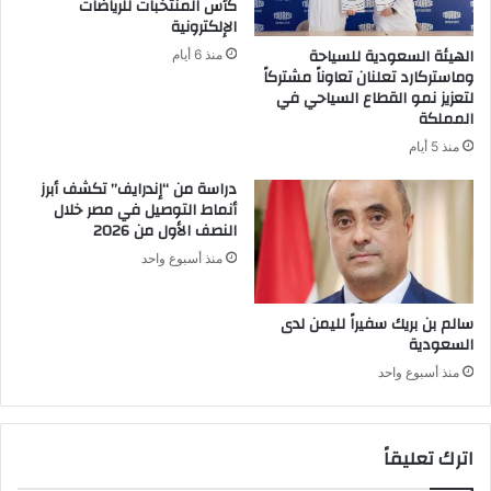
كأس المنتخبات للرياضات
الإلكترونية
الهيئة السعودية للسياحة
منذ 6 أيام
وماستركارد تعلنان تعاوناً مشتركاً
لتعزيز نمو القطاع السياحي في
المملكة
منذ 5 أيام
دراسة من “إندرايف” تكشف أبرز
أنماط التوصيل في مصر خلال
النصف الأول من 2026
منذ أسبوع واحد
سالم بن بريك سفيراً لليمن لدى
السعودية
منذ أسبوع واحد
اترك تعليقاً