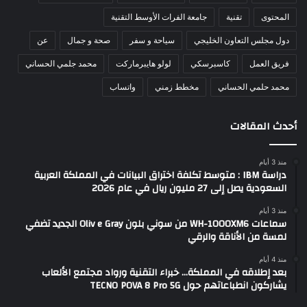
المحتوى
تقنية
جامعة الفرات الأوسط التقنية
دول مجلس التعاون الخليجي
سياحة و سفر
صحة و جمال
عن
فريق العمل
كاسبرسكي
لولو هايبرماركت
محمد جلمي الحساني
محمد حلمي الحساني
مخطط زمني
واتساب
أحدث المقالات
منذ 3 أيام
دراسة IBM : متوسط تكلفة اختراق البيانات في المملكة العربية
السعودية يصل إلى 27 مليون ريال في عام 2026
منذ 3 أيام
سماعات WH-1000XM6 من سوني بلون Oliv e Gray الجديد تضفي
لمسة من الأناقة والرقي
منذ 4 أيام
بعد إطلاقه في المملكة… خبراء التقنية ورواد مجتمع الألعاب
يشاركون انطباعاتهم حول TECNO POVA 8 Pro 5G