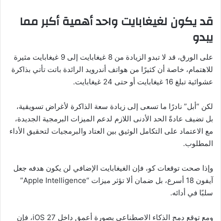
قد يكون لغيغابايت واحد أهمية أكبر مما
يبدو
على الورق، قد لا تبدو الزيادة من 8 غيغابايت إلى 9 غيغابايت مثيرة
للاهتمام، خاصة أن كثيرًا من هواتف أندرويد الرائدة باتت تأتي بذاكرة
عشوائية تبلغ 16 غيغابايت أو حتى 24 غيغابايت.
لكن “أبل” نادرًا ما تسعى إلى زيادة سعة الذاكرة لأغراض تسويقية،
بل تضيف عادةً الحد الأدنى اللازم لدعم الميزات البرمجية الجديدة،
مع الاعتماد على التكامل الوثيق بين العتاد والبرمجيات لتحقيق الأداء
المطلوب.
وإذا صحت توقعات كو، فإن الغيغابايت الإضافي لن يكون هدفه جعل
آيفون 18 أسرع، بل ضمان ألا تؤثر ميزات “Apple Intelligence”
سلبًا في أدائه.
ومع توقع دمج الذكاء الاصطناعي بصورة أعمق داخل iOS 27، فإن