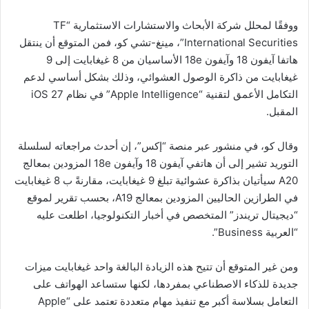
ووفقًا لمحلل شركة الأبحاث والاستشارات الاستثمارية “TF
International Securities”، مينغ-تشي كو، فمن المتوقع أن ينتقل
هاتفا آيفون 18 وآيفون 18e الأساسيان من 8 غيغابايت إلى 9
غيغابايت من ذاكرة الوصول العشوائي، وذلك بشكل أساسي لدعم
التكامل الأعمق لتقنية “Apple Intelligence” في نظام iOS 27
المقبل.
وقال كو، في منشور عبر منصة “إكس”، إن أحدث مراجعاته لسلسلة
التوريد تشير إلى أن هاتفي آيفون 18 وآيفون 18e المزودين بمعالج
A20 سيأتيان بذاكرة عشوائية تبلغ 9 غيغابايت، مقارنةً ب 8 غيغابايت
في الطرازين الحاليين المزودين بمعالج A19، بحسب تقرير لموقع
“ديجيتال تريندز” المتخصص في أخبار التكنولوجيا، اطلعت عليه
“العربية Business”.
ومن غير المتوقع أن تتيح هذه الزيادة البالغة واحد غيغابايت ميزات
جديدة للذكاء الاصطناعي بمفردها، لكنها ستساعد الهواتف على
التعامل بسلاسة أكبر مع تنفيذ مهام متعددة تعتمد على “Apple