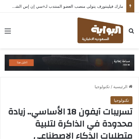
مارك فيلينتورف يتولى منصب العضو المنتدب لـ«سي إن إس الشرق الأوسط» ويشرف على شركات قطاع التكنولوجيا ضمن مجموعة غباش
بحث عن
الق
الرئيسية
/
تكنولوجيا
تكنولوجيا
تسريبات آيفون 18 الأساسي.. زيادة
محدودة في الذاكرة لتلبية
متطلبات الذكاء الاصطناعي