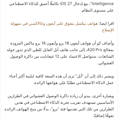
Intelligence”، مع إدخال iOS 27 تكاملًا أعمق للذكاء الاصطناعي
على مستوى النظام.
اقرا ايضا:
هواتف بيكسل يتفوق على آيفون وغالاكسي في سهولة
الإصلاح
وأضاف كو أن هواتف آيفون 18 برو وآيفون 18 برو ماكس المزودة
بمعالج A20 Pro، إلى جانب هاتف أبل القابل للطي الذي تدور حوله
الشائعات، ستواصل الاعتماد على 12 غيغابايت من ذاكرة الوصول
العشوائي.
ويشير ذلك إلى أن “أبل” ترى أن هذه السعة كافية لتلبية أكثر أعباء
عمل الذكاء الاصطناعي تطلبًا على هواتفها الرائدة.
وبعبارة أخرى، يبدو أن زيادة ذاكرة الوصول العشوائي في الطرازين
الأساسيين تستهدف تقريب تجربة الذكاء الاصطناعي في هذين
الطرازين من تلك التي تقدمها فئة “برو”، بدلًا من منح الهواتف الرائدة
تفوقًا إضافيًا.