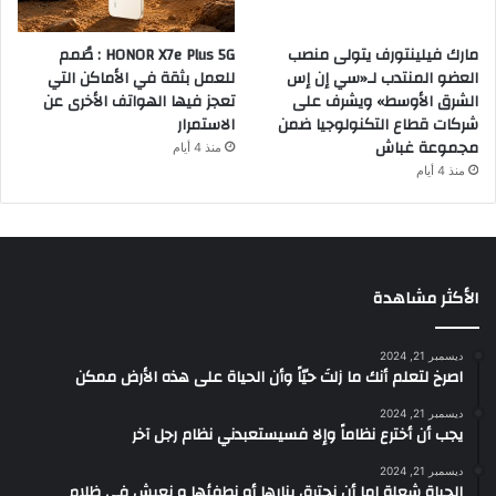
مارك فيلينتورف يتولى منصب
HONOR X7e Plus 5G : صُمم
العضو المنتدب لـ«سي إن إس
للعمل بثقة في الأماكن التي
الشرق الأوسط» ويشرف على
تعجز فيها الهواتف الأخرى عن
شركات قطاع التكنولوجيا ضمن
الاستمرار
مجموعة غباش
منذ 4 أيام
منذ 4 أيام
الأكثر مشاهدة
ديسمبر 21, 2024
‫اصرخ لتعلم أنك ما زلتَ حيّاً وأن الحياة على هذه الأرض ممكن
ديسمبر 21, 2024
يجب أن أخترع نظاماً وإلا فسيستعبدني نظام رجل آخر
ديسمبر 21, 2024
الحياة شعلة إما أن نحترق بنارها أو نطفئها و نعيش في ظلام