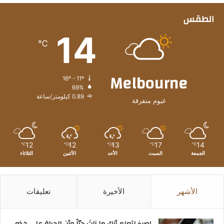
الطقس
14
℃
Melbourne
16º - 11º
69%
0.89 كيلومتر/ساعة
غيوم متفرقة
12
12
13
17
14
℃
℃
℃
℃
℃
الجمعة
السبت
الأحد
الأثنين
الثلاثاء
الأشهر
الأخيرة
تعليقات
‫اصرخ لتعلم أنك ما زلتَ حيّاً وأن الحياة على هذه