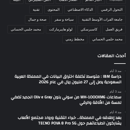
التحول الرقمي
الذكاء الاصطناعي
المحتوى
تقنية
جامعة الفرات الأوسط التقنية
سياحة و سفر
صحة و جمال
فريق العمل
كاسبرسكي
لولو هايبرماركت
محمد جلمي الحساني
محمد حلمي الحساني
مخطط زمني
أحدث المقالات
منذ 3 أيام
دراسة IBM : متوسط تكلفة اختراق البيانات في المملكة العربية
السعودية يصل إلى 27 مليون ريال في عام 2026
منذ 3 أيام
سماعات WH-1000XM6 من سوني بلون Oliv e Gray الجديد تضفي
لمسة من الأناقة والرقي
منذ 4 أيام
بعد إطلاقه في المملكة… خبراء التقنية ورواد مجتمع الألعاب
يشاركون انطباعاتهم حول TECNO POVA 8 Pro 5G