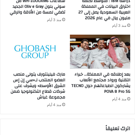
دراسة IBM : متوسط تكلفة
سماعات WH-1000XM6 من
اختراق البيانات في المملكة
سوني بلون Oliv e Gray الجديد
العربية السعودية يصل إلى 27
تضفي لمسة من الأناقة والرقي
مليون ريال في عام 2026
منذ 3 أيام
منذ 3 أيام
بعد إطلاقه في المملكة… خبراء
مارك فيلينتورف يتولى منصب
التقنية ورواد مجتمع الألعاب
العضو المنتدب لـ«سي إن إس
يشاركون انطباعاتهم حول TECNO
الشرق الأوسط» ويشرف على
POVA 8 Pro 5G
شركات قطاع التكنولوجيا ضمن
مجموعة غباش
منذ 4 أيام
منذ 4 أيام
اترك تعليقاً