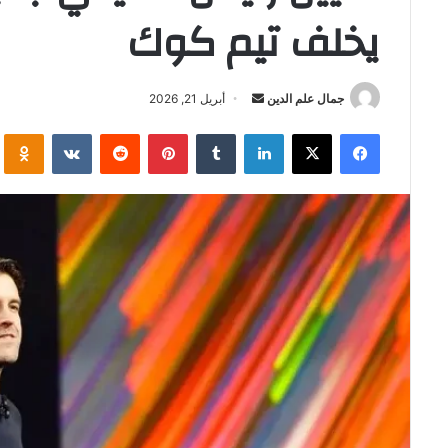
يخلف تيم كوك
أرسل
جمال علم الدين
أبريل 21, 2026
بريدا
فيسبوك
‫X
لينكدإن
بينتيريست
i
إلكترونيا