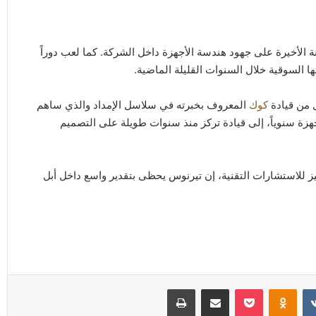
م 2001، وكان يشرف في الآونة الأخيرة على جهود هندسة الأجهزة داخل الشركة. كما لعب دوراً
 السوقية خلال السنوات القليلة الماضية.
 من قيادة
كوك
المعروف بخبرته في سلاسل الإمداد والذي ساهم
جهزة سنوياً، إلى قيادة تركز منذ سنوات طويلة على التصميم
يز للاستشارات التقنية، إن تيرنوس يحظى بتقدير واسع داخل أبل
Odnoklassniki
‫Pocket
مشاركة عبر البريد
طباعة