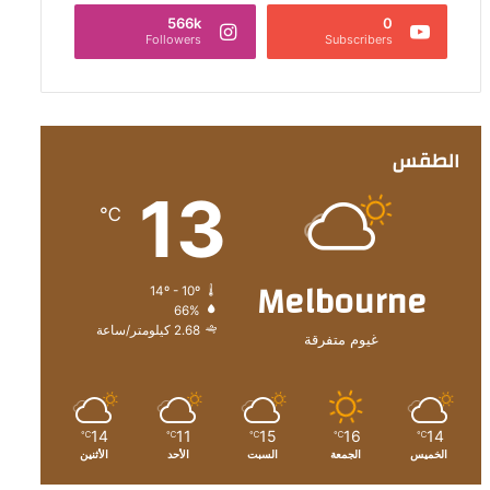
566k
0
Followers
Subscribers
الطقس
13
℃
Melbourne
14º - 10º
66%
2.68 كيلومتر/ساعة
غيوم متفرقة
14
11
15
16
14
℃
℃
℃
℃
℃
الخميس
الجمعة
السبت
الأحد
الأثنين