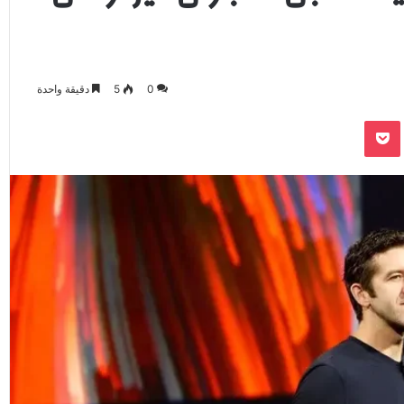
0
5
دقيقة واحدة
‫Pocket
Odnoklassnik