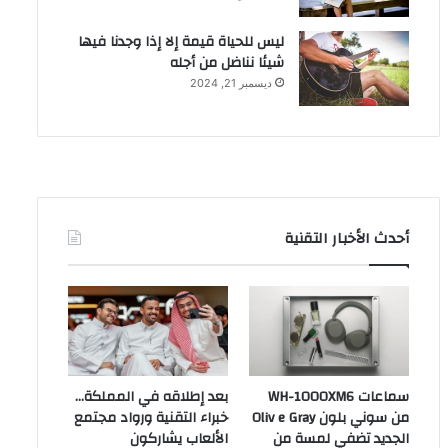
ليس للحياة قيمة إلا إذا وجدنا فيها
شيئا نناضل من أجله
ديسمبر 21, 2024
أحدث الأخبار التقنية
سماعات WH-1000XM6
بعد إطلاقه في المملكة…
من سوني بلون Oliv e Gray
خبراء التقنية ورواد مجتمع
الجديد تضفي لمسة من
الألعاب يشاركون