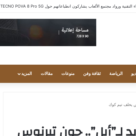
ية ورواد مجتمع الألعاب يشاركون انطباعاتهم حول TECNO POVA 8 Pro 5G
يو
الرياضة
ثقافة وفن
منوعات
مقالات
المزيد
س يخلف تيم كوك
 لـ”أبل”.. جون تيرنوس