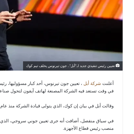
تعيين رئيس تنفيذي جديد لـ"أبل".. جون تيرنوس يخلف تيم كوك
أعلنت
شركة أبل
، تعيين جون تيرنوس، أحد كبار مسؤوليها، رئيساً ت
في وقت تستعد فيه الشركة المصنعة لهاتف آيفون لتحول صناعي
وقالت أبل في بيان إن كوك، الذي يتولى قيادة الشركة منذ عام 2011، سيصبح رئيس مجلس الإدارة التنفيذي، وفق رويترز.
في سياق منفصل، أضافت أنه جرى تعيين جوني سروجي، الذي
منصب رئيس قطاع الأجهزة.