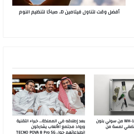
أفضل وقت لتناول فيتامين D.. صباحًا لتنظيم النوم
سماعات WH-1000XM6 من سوني بلون
بعد إطلاقه في المملكة… خبراء التقنية
O الجديد تضفي لمسة من
ورواد مجتمع الألعاب يشاركون
انطباعاتهم حول TECNO POVA 8 Pro 5G