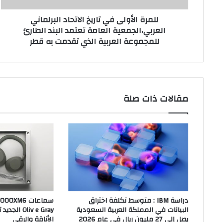
تعتمد
للمرة الأولى في تاريخ الاتحاد البرلماني
البند
العربي،الجمعية العامة تعتمد البند الطارئ
الطارئ
للمجموعة العربية الذي تقدمت به قطر
للمجموعة
العربية
الذي
تقدمت
به
قطر
مقالات ذات صلة
دراسة IBM : متوسط تكلفة اختراق
البيانات في المملكة العربية السعودية
liv e Gray
يصل إلى 27 مليون ريال في عام 2026
الأناقة والرقي