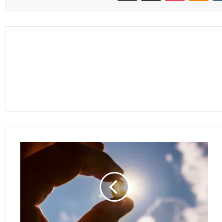
أفضل
وقت
لتناول
فيتامين
D..
صباحًا
لتنظيم
النوم