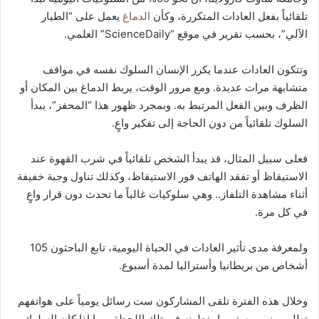
تلقائياً بفعل العادات المتكررة، وكأن
الدماغ
يعمل على “الطيار
الآلي”، بحسب تقرير في موقع “ScienceDaily” العلمي.
وتتكون العادات عندما يكرر الإنسان السلوك نفسه في مواقف
متشابهة مرات عديدة. ومع مرور الوقت، يربط الدماغ بين المكان أو
الظرف وبين الفعل المرتبط به. وبمجرد ظهور هذا “المحفز”، يبدأ
السلوك تلقائياً من دون الحاجة إلى تفكير واعٍ.
فعلى سبيل المثال، قد يبدأ الشخص تلقائياً في شرب القهوة عند
الاستيقاظ أو تفقد الهاتف فور الاستيقاظ، وكذلك تناول وجبة خفيفة
أثناء مشاهدة التلفاز.. وهي سلوكيات غالباً ما تحدث دون قرار واعٍ
في كل مرة.
ولمعرفة مدى تأثير العادات في الحياة اليومية، تابع الباحثون 105
أشخاص من بريطانيا وأستراليا لمدة أسبوع.
وخلال هذه الفترة تلقى المشاركون ست رسائل يومياً على هواتفهم
تطلب منهم وصف ما يفعلونه في تلك اللحظة، وما إذا كان السلوك