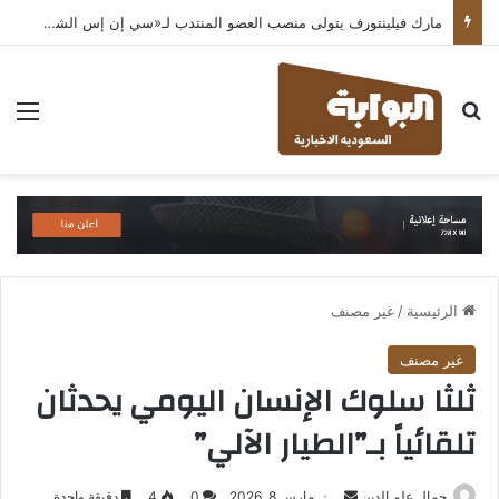
مارك فيلينتورف يتولى منصب العضو المنتدب لـ«سي إن إس الشرق الأوسط» ويشرف على شركات قطاع التكنولوجيا ضمن مجموعة غباش
بحث عن
الق
الرئيسية
/
غير مصنف
غير مصنف
ثلثا سلوك الإنسان اليومي يحدثان
تلقائياً بـ”الطيار الآلي”
أرسل
جمال علم الدين
مارس 8, 2026
0
4
دقيقة واحدة