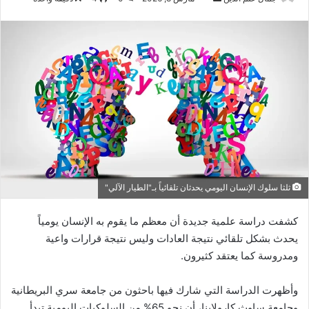
بريدا
إلكترونيا
ثلثا سلوك الإنسان اليومي يحدثان تلقائياً بـ"الطيار الآلي"
كشفت دراسة علمية جديدة أن معظم ما يقوم به الإنسان يومياً
يحدث بشكل تلقائي نتيجة العادات وليس نتيجة قرارات واعية
ومدروسة كما يعتقد كثيرون.
وأظهرت الدراسة التي شارك فيها باحثون من جامعة سري البريطانية
وجامعة ساوث كارولاينا، أن نحو 65% من السلوكيات اليومية تبدأ