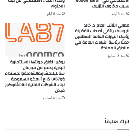
الاصطناعي في “Google Earth”
وكلاء الذكاء الاصطناعي من بيئة
بسبب مخاوف التزييف
الاحتواء
منذ 6 أيام
منذ 6 أيام
معالي النائب العام د. خالد
اليوسف يلتقي أصحاب الفضيلة
رؤساء النيابات العامة المكلفين
حديثًا برئاسة النيابات العامة في
مناطق المملكة
منذ 3 أسابيع
يوفيرا تغلق جولتها الاستثمارية
البذرية بدعم من مورغان
ستانليللمشاريعالشاملةوالمستدام
ةوLAB7 ذراع أرامكو السعودية
لبناء الشركات التقنية الناشئةوكور
فيجن
منذ 4 أسابيع
اترك تعليقاً