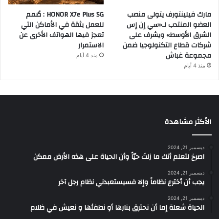
مارك فيلينتورف يتولى منصب
HONOR X7e Plus 5G : صُمم
العضو المنتدب لـ«سي إن إس
للعمل بثقة في الأماكن التي
الشرق الأوسط» ويشرف على
تعجز فيها الهواتف الأخرى عن
شركات قطاع التكنولوجيا ضمن
الاستمرار
مجموعة غباش
منذ 4 أيام
منذ 4 أيام
الأكثر مشاهدة
ديسمبر 21, 2024
‫اصرخ لتعلم أنك ما زلتَ حيّاً وأن الحياة على هذه الأرض ممكن
ديسمبر 21, 2024
يجب أن أخترع نظاماً وإلا فسيستعبدني نظام رجل آخر
ديسمبر 21, 2024
الحياة شعلة إما أن نحترق بنارها أو نطفئها و نعيش في ظلام