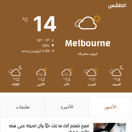
الطقس
14
℃
Melbourne
16º - 11º
69%
0.89 كيلومتر/ساعة
غيوم متفرقة
12
12
13
17
14
℃
℃
℃
℃
℃
الجمعة
السبت
الأحد
الأثنين
الثلاثاء
الأشهر
الأخيرة
تعليقات
‫اصرخ لتعلم أنك ما زلتَ حيّاً وأن الحياة على هذه