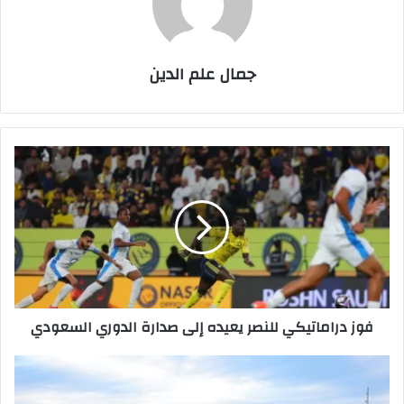
جمال علم الدين
فوز
دراماتيكي
للنصر
يعيده
إلى
صدارة
الدوري
السعودي
فوز دراماتيكي للنصر يعيده إلى صدارة الدوري السعودي
وزير
البلديات
والإسكان