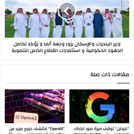
يزور
وجهة
ألما
و
يؤكد
تكامل
وزير البلديات والإسكان يزور وجهة ألما و يؤكد تكامل
الجهود
الجهود الحكومية و استثمارات القطاع الخاص التنموية
الحكومية
و
استثمارات
القطاع
مقالات ذات صلة
الخاص
التنموية
“غوغل” توقف ميزة صور الذكاء
“OpenAI” تكتشف خروج مزيد من