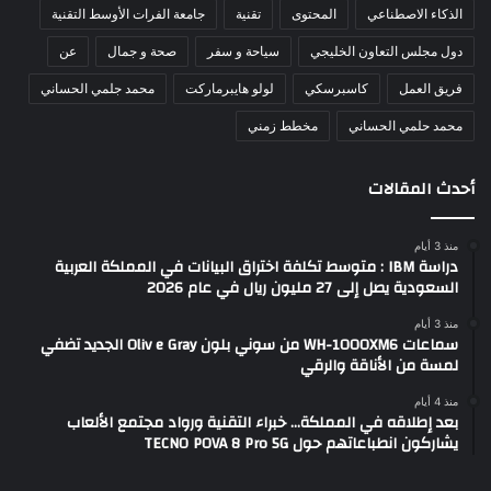
الذكاء الاصطناعي
المحتوى
تقنية
جامعة الفرات الأوسط التقنية
دول مجلس التعاون الخليجي
سياحة و سفر
صحة و جمال
عن
فريق العمل
كاسبرسكي
لولو هايبرماركت
محمد جلمي الحساني
محمد حلمي الحساني
مخطط زمني
أحدث المقالات
منذ 3 أيام
دراسة IBM : متوسط تكلفة اختراق البيانات في المملكة العربية
السعودية يصل إلى 27 مليون ريال في عام 2026
منذ 3 أيام
سماعات WH-1000XM6 من سوني بلون Oliv e Gray الجديد تضفي
لمسة من الأناقة والرقي
منذ 4 أيام
بعد إطلاقه في المملكة… خبراء التقنية ورواد مجتمع الألعاب
يشاركون انطباعاتهم حول TECNO POVA 8 Pro 5G