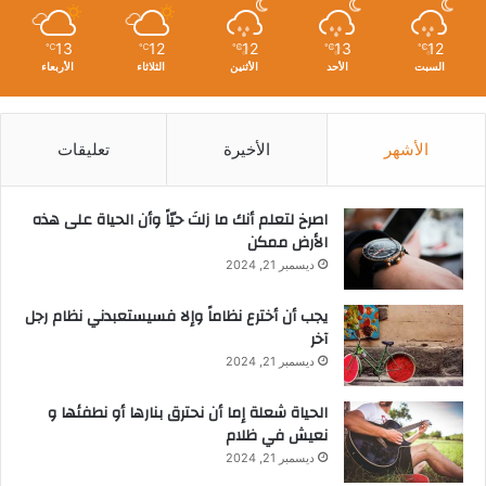
13
12
12
13
12
℃
℃
℃
℃
℃
السبت
الأحد
الأثنين
الثلاثاء
الأربعاء
الأشهر
الأخيرة
تعليقات
‫اصرخ لتعلم أنك ما زلتَ حيّاً وأن الحياة على هذه
الأرض ممكن
ديسمبر 21, 2024
يجب أن أخترع نظاماً وإلا فسيستعبدني نظام رجل
آخر
ديسمبر 21, 2024
الحياة شعلة إما أن نحترق بنارها أو نطفئها و
نعيش في ظلام
ديسمبر 21, 2024