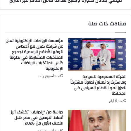
ميسي يعادل كلوزه ويصبح هداف كأس العالم عبر التاريخ
مقالات ذات صلة
مؤسسة الرياضات الإلكترونية تعلن
عن شراكة كبرى مع أديداس
لتوفير الأطقم الرسمية لجميع
المنتخبات المشاركة في بطولة
كأس المنتخبات للرياضات
الإلكترونية
الهيئة السعودية للسياحة
منذ أسبوع واحد
وماستركارد تعلنان تعاوناً مشتركاً
لتعزيز نمو القطاع السياحي في
المملكة
منذ 6 أيام
دراسة من “إندرايف” تكشف أبرز
أنماط التوصيل في مصر خلال
النصف الأول من 2026
منذ أسبوع واحد