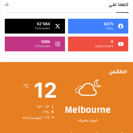
تابعنا على
62٬984
847k
Followers
Fans
566k
0
Followers
Subscribers
الطقس
12
℃
Melbourne
13º - 11º
71%
1.79 كيلومتر/ساعة
غيوم متفرقة