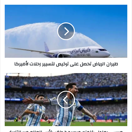
طيران
الرياض
تحصل
على
ترخيص
لتسيير
رحلات
لأميركا
طيران الرياض تحصل على ترخيص لتسيير رحلات لأميركا
ميسي
يعادل
كلوزه
ويصبح
هداف
كأس
العالم
عبر
التاريخ