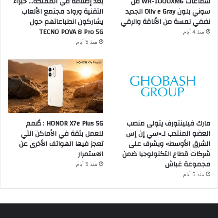
سماعات WH-1000XM6 من
بعد إطلاقه في المملكة… خبراء
سوني بلون Oliv e Gray الجديد
التقنية ورواد مجتمع الألعاب
تضفي لمسة من الأناقة والرقي
يشاركون انطباعاتهم حول
TECNO POVA 8 Pro 5G
منذ 4 أيام
منذ 5 أيام
مارك فيلينتورف يتولى منصب
HONOR X7e Plus 5G : صُمم
العضو المنتدب لـ«سي إن إس
للعمل بثقة في الأماكن التي
الشرق الأوسط» ويشرف على
تعجز فيها الهواتف الأخرى عن
شركات قطاع التكنولوجيا ضمن
الاستمرار
مجموعة غباش
منذ 5 أيام
منذ 5 أيام