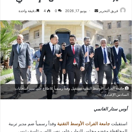
أرسل
فريق التحرير
يونيو 17, 2026
0
4
دقيقة واحدة
بريدا
إلكترونيا
جامعة الفرات الأوسط التقنية تستقبل وفداً رسمياً للاطلاع على سير امتحانات
السادس الإعدادي
أوس ستار الغانمي
استقبلت
جامعة الفرات الأوسط التقنية
وفداً رسمياً ضم مدير تربية
المحافظة وعضو مجلس النواب عامر نصر الله، برئاسة رئيس