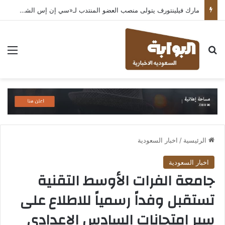
مارك فيلينتورف يتولى منصب العضو المنتدب لـ«سي إن إس الشرق الأوسط» ويشرف على شركات قطاع التكنولوجيا ضمن مجموعة غباش
بحث عن
الق
الرئيسية
/
اخبار السعودية
اخبار السعودية
جامعة الفرات الأوسط التقنية
تستقبل وفداً رسمياً للاطلاع على
سير امتحانات السادس الإعدادي