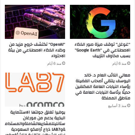
“غوغل” توقف ميزة صور الذكاء
“OpenAI” تكتشف خروج مزيد من
الاصطناعي في “Google Earth”
وكلاء الذكاء الاصطناعي من بيئة
بسبب مخاوف التزييف
الاحتواء
منذ 6 أيام
منذ 6 أيام
معالي النائب العام د. خالد
اليوسف يلتقي أصحاب الفضيلة
رؤساء النيابات العامة المكلفين
حديثًا برئاسة النيابات العامة في
مناطق المملكة
منذ 3 أسابيع
يوفيرا تغلق جولتها الاستثمارية
البذرية بدعم من مورغان
ستانليللمشاريعالشاملةوالمستدام
ةوLAB7 ذراع أرامكو السعودية