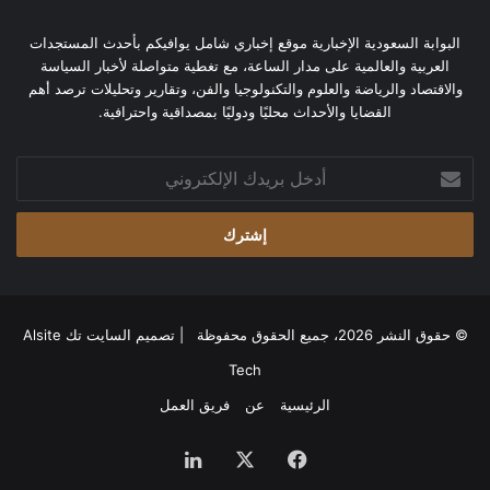
البوابة السعودية الإخبارية موقع إخباري شامل يوافيكم بأحدث المستجدات
العربية والعالمية على مدار الساعة، مع تغطية متواصلة لأخبار السياسة
والاقتصاد والرياضة والعلوم والتكنولوجيا والفن، وتقارير وتحليلات ترصد أهم
القضايا والأحداث محليًا ودوليًا بمصداقية واحترافية.
أدخل
بريدك
الإلكتروني
© حقوق النشر 2026، جميع الحقوق محفوظة | تصميم
السايت تك Alsite
Tech
الرئيسية
عن
فريق العمل
فيسبوك
‫X
لينكدإن