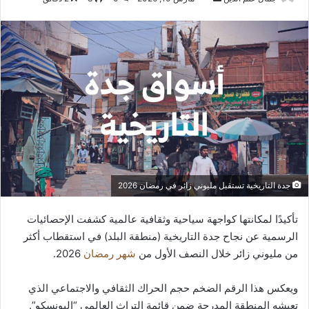
بريدا
إلكترونيا
جدة التاريخية تستقبل مليوني زائر في رمضان 2026
تأكيدًا لمكانتها كواجهة سياحية وثقافية عالمية كشفت الإحصائيات
الرسمية عن نجاح جدة التاريخية (منطقة البلد) في استقطاب أكثر
من مليوني زائر خلال النصف الأول من
شهر رمضان
2026.
ويعكس هذا الرقم الضخم حجم الحراك الثقافي والاجتماعي الذي
تعيشه المنطقة المدرجة ضمن قائمة التراث العالمي “اليونسكو”.