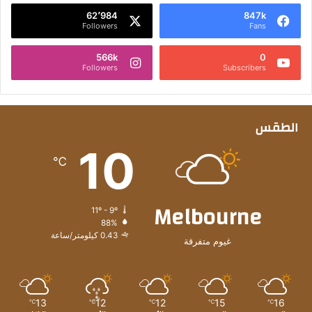
62٬984
847k
Followers
Fans
566k
0
Followers
Subscribers
الطقس
10
℃
Melbourne
11º - 9º
88%
0.43 كيلومتر/ساعة
غيوم متفرقة
13
12
12
15
16
℃
℃
℃
℃
℃