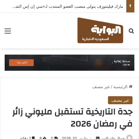
مارك فيلينتورف يتولى منصب العضو المنتدب لـ«سي إن إس الشرق الأوسط» ويشرف على شركات قطاع التكنولوجيا ضمن مجموعة غباش
بحث عن
الق
الرئيسية
/
غير مصنف
غير مصنف
جدة التاريخية تستقبل مليوني زائر
في رمضان 2026
أرسل
جمال علم الدين
مارس 10, 2026
0
8
2 دقائق