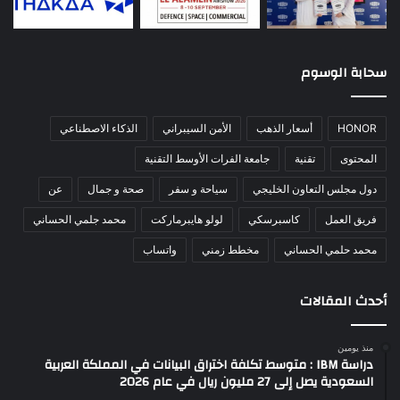
سحابة الوسوم
HONOR
أسعار الذهب
الأمن السيبراني
الذكاء الاصطناعي
المحتوى
تقنية
جامعة الفرات الأوسط التقنية
دول مجلس التعاون الخليجي
سياحة و سفر
صحة و جمال
عن
فريق العمل
كاسبرسكي
لولو هايبرماركت
محمد جلمي الحساني
محمد حلمي الحساني
مخطط زمني
واتساب
أحدث المقالات
منذ يومين
دراسة IBM : متوسط تكلفة اختراق البيانات في المملكة العربية
السعودية يصل إلى 27 مليون ريال في عام 2026