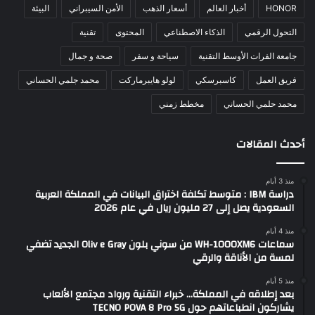
HONOR
أخبار العالم
أسعار الذهب
الأمن السيبراني
البيئة
التحول الرقمي
الذكاء الاصطناعي
المحتوى
تقنية
جامعة الفرات الأوسط التقنية
سياحة و سفر
صحة و جمال
فريق العمل
كاسبرسكي
لولو هايبرماركت
محمد جلمي الحساني
محمد حلمي الحساني
مخطط زمني
أحدث المقالات
منذ 3 أيام
دراسة IBM : متوسط تكلفة اختراق البيانات في المملكة العربية
السعودية يصل إلى 27 مليون ريال في عام 2026
منذ 4 أيام
سماعات WH-1000XM6 من سوني بلون Oliv e Gray الجديد تضفي
لمسة من الأناقة والرقي
منذ 5 أيام
بعد إطلاقه في المملكة… خبراء التقنية ورواد مجتمع الألعاب
يشاركون انطباعاتهم حول TECNO POVA 8 Pro 5G