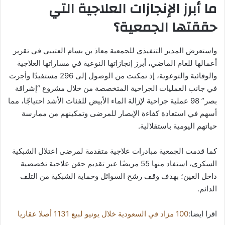
ما أبرز الإنجازات العلاجية التي
حققتها الجمعية؟
واستعرض المدير التنفيذي للجمعية معاذ بن بسام العتيبي في تقرير
أعمالها للعام الماضي، أبرز إنجازاتها النوعية في مساراتها العلاجية
والوقائية والتوعوية، إذ تمكنت من الوصول إلى 296 مستفيدًا وأجرت
في جانب العمليات الجراحية المتخصصة من خلال مشروع “إشراقة
بصر” 98 عملية جراحية لإزالة الماء الأبيض للفئات الأشد احتياجًا، مما
أسهم في استعادة كفاءة الإبصار للمرضى وتمكينهم من ممارسة
حياتهم اليومية باستقلالية.
كما قدمت الجمعية مبادرات علاجية متقدمة لمرضى اعتلال الشبكية
السكري، استفاد منها 55 مريضًا عبر تقديم حقن علاجية تخصصية
داخل العين؛ بهدف وقف رشح السوائل وحماية الشبكية من التلف
الدائم.
اقرا ايضا:
100 مزاد في السعودية خلال يونيو لبيع 1131 أصلا عقاريا