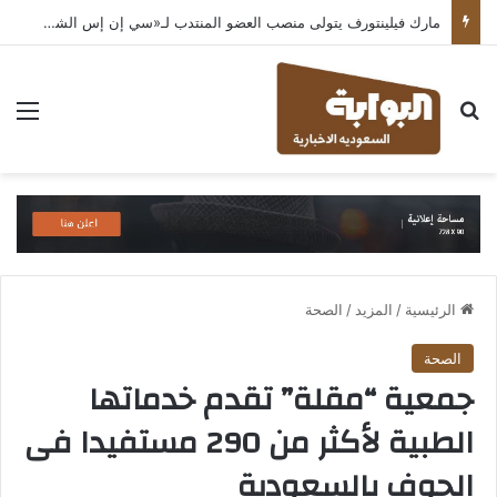
مارك فيلينتورف يتولى منصب العضو المنتدب لـ«سي إن إس الشرق الأوسط» ويشرف على شركات قطاع التكنولوجيا ضمن مجموعة غباش
بحث عن
الق
الرئيسية
/
المزيد
/
الصحة
الصحة
جمعية “مقلة” تقدم خدماتها
الطبية لأكثر من 290 مستفيدا فى
الجوف بالسعودية