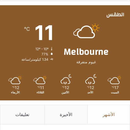
الطقس
11
℃
Melbourne
12º - 10º
77%
1.34 كيلومتر/ساعة
غيوم متفرقة
12
11
12
12
17
℃
℃
℃
℃
℃
السبت
الأحد
الأثنين
الثلاثاء
الأربعاء
الأشهر
الأخيرة
تعليقات