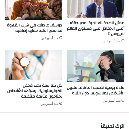
ممثل الصحة العالمية: مصر حققت
دراسة.. عاداتك في شرب القهوة
أعلى انخفاض على مستوى العالم
قد تمنح الكبد حماية إضافية
لفيروس C
منذ أسبوعين
منذ أسبوعين
كل كم سنة يجب فحص
عادة يومية تضعف الذاكرة.. ملايين
الكوليسترول؟.. وهؤلاء الأشخاص
الأشخاص يمارسونها دون انتباه
يحتاجون متابعة منتظمة
منذ أسبوعين
منذ أسبوعين
اترك تعليقاً