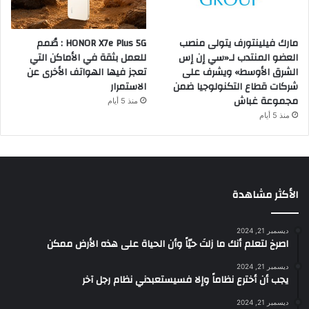
مارك فيلينتورف يتولى منصب
HONOR X7e Plus 5G : صُمم
العضو المنتدب لـ«سي إن إس
للعمل بثقة في الأماكن التي
الشرق الأوسط» ويشرف على
تعجز فيها الهواتف الأخرى عن
شركات قطاع التكنولوجيا ضمن
الاستمرار
مجموعة غباش
منذ 5 أيام
منذ 5 أيام
الأكثر مشاهدة
ديسمبر 21, 2024
‫اصرخ لتعلم أنك ما زلتَ حيّاً وأن الحياة على هذه الأرض ممكن
ديسمبر 21, 2024
يجب أن أخترع نظاماً وإلا فسيستعبدني نظام رجل آخر
ديسمبر 21, 2024