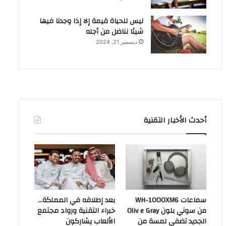
ليس للحياة قيمة إلا إذا وجدنا فيها
شيئا نناضل من أجله
ديسمبر 21, 2024
أحدث الأخبار التقنية
سماعات WH-1000XM6
بعد إطلاقه في المملكة…
من سوني بلون Oliv e Gray
خبراء التقنية ورواد مجتمع
الجديد تضفي لمسة من
الألعاب يشاركون