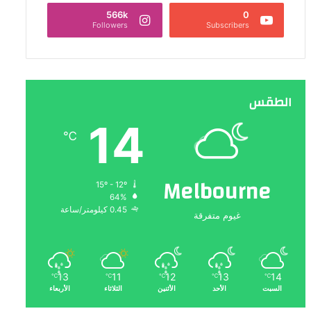
566k
0
Followers
Subscribers
الطقس
14
℃
Melbourne
15º - 12º
64%
0.45 كيلومتر/ساعة
غيوم متفرقة
13
11
12
13
14
℃
℃
℃
℃
℃
السبت
الأحد
الأثنين
الثلاثاء
الأربعاء