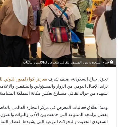
جناح السعودية يبرز المشهد الثقافي بمعرض كوالالمبور للكتاب
تحوّل جناح السعودية، ضيف شرف
معرض كوالالمبور الدولي لل
تزايد الإقبال اليومي من الزوار والمسؤولين والمثقفين والإعلام
تشهده من حراك ثقافي متسارع يعكس مكانة المملكة المتنامية 
ومنذ انطلاق فعاليات المعرض في مركز التجارة العالمي بالعاصمة
بفضل برامجه المتنوعة التي جمعت بين الأدب والتراث والفنون
السعودي الحديث والتحولات النوعية التي يشهدها القطاع الثقافي 