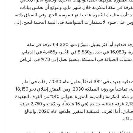
رفة في مكة المكرمة خلال شهر مايو. ونتوقع أن تعكس بيانات
بقصد تأدية مناسك العُمرة عقب انتهاء موسم الحج. وفي السياق ذاته،
وس على ضوء الاستثمارات المتواصلة في البنية التحتية للحج، إلى
يبلغ إجمالي الغرف الفندقية في المملكة حالياً نحو 176,000 غرفة فندقية أو أكثر بقليل، تتوزّع منها 64,330 غرفة في مكة
المكرمة، و28,000 ألفاً في الرياض، و22,115 في المدينة المنورة، و16,080 في جدة، و8,580 في الخُبر، و4,465 في الدمام،
و32,440 في باقي أنحاء المملكة. وتمثل الفنادق الفاخرة ثلثي منشآت الضيافة في المملكة، بنسبةٍ تصل إلى 73% في الرياض
ومن المتوقع أن تشهد السوق السعودية افتتاح 105,500 غرفة فندقية جديدة في 382 فندقاً بحلول عام 2030، وذلك في إطار
خطة تطوير قطاعات السياحة والضيافة والعقارات والبنية التحتية، تماشياً مع رؤية المملكة 2030. ومن المقرّر إطلاق نحو 18,150
غرفة فندقية (في 82 فندقاً) في السوق هذا العام، حيث ستستأثر مكة المكرمة والمدينة المنورة بحوالي 40% من الغرف الجديدة
في عام 2026. كما ستشهد الرياض هذا العام إضافة أكثر من 2,780 غرفة فندقية جديدة (في 15 فندقاً)، وجدّة نحو 2,750 غرفة
فندقية (في 18 فندقاً)، والخُبر 760 غرفة فندقية موزّعة على 5 فنادق. أما الغرف المتبقية المقرر إطلاقها عام 2026، والبالغ