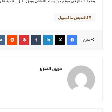
يضع القطاع في موقع جيّد يسند التعافي ويعزّز آفاق التنمية عل
كافنديش ماكسويل
فيسبوك
‫X
لينكدإن
بينتيريست
شاركها
فريق التحرير