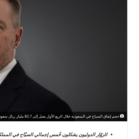
حجم إنفاق السياح في السعودية خلال الربع الأول يصل إلى 82.7 مليار ريال سعودي، مع نمو أعداد الزوّار إلى 37.2 مليون - كافنديش ماكسويل
الزوّار الدوليون يشكلون خُمس إجمالي السيّاح في المملكة، ولكن يستأثرون بنح