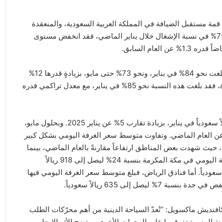
مة مستقبل الضيافة في المملكة العربية السعودية، والمنعقدة
في العاصمة الرياض حالياً – أنه بعد تسجيل ارتفاع أولي قارب 75% في نسبة الإشغال خلال يناير الماضي، فقد انخفض مستوى
وسجّلت فنادق مكة المكرمة معدلات أعلى من الإشغال، حيث بلغت نحو 84% في يناير، ونحو 73% حتى مايو، بزيادةٍ قدرها 12%
مقارنةً بالفترة نفسها من العام الماضي. أما في المدينة المنورة، فقد بلغت هذه النسبة نحو 85% في يناير، مع معدل تراكمي قدره
على الصعيد الوطني، بلغ متوسط سعر الغرفة اليومي 662 ريالاً سعودياً في يناير، بزيادة تقارب 5% عن يناير 2025. وبحلول مايو،
ى 825 ريالاً سعودياً منذ بداية العام، بزيادةٍ قدرها 12% عن العام الماضي. وتفاوت متوسط سعر الغرفة اليومي بشكل كبير
على مستوى المدن خلال الأشهر الخمسة الأولى من عام 2026، حيث شهدت بعض المناطق ارتفاعاً مقارنةً بالعام الماضي، بينما
انخفضت مناطق أخرى. وبحلول مايو، ارتفع متوسط سعر الغرفة اليومي في مكة المكرمة بنسبة 24% ليصل إلى 918 ريالاً
في المدينة المنورة بنسبة 5.7% ليصل إلى 878 ريالاً سعودياً. أما فنادق الرياض، فبلغ متوسط سعر الغرفة اليومي فيها
فنديش ماكسويل: “تُعدّ السياحة الدينية من أهم محرّكات الطلب
ة المنورة تفوقهما على الوجهات الأخرى، ويتضح الأثر الإيجابي