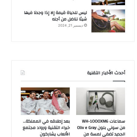
ليس للحياة قيمة إلا إذا وجدنا فيها
شيئا نناضل من أجله
ديسمبر 21, 2024
أحدث الأخبار التقنية
سماعات WH-1000XM6
بعد إطلاقه في المملكة…
من سوني بلون Oliv e Gray
خبراء التقنية ورواد مجتمع
الجديد تضفي لمسة من
الألعاب يشاركون