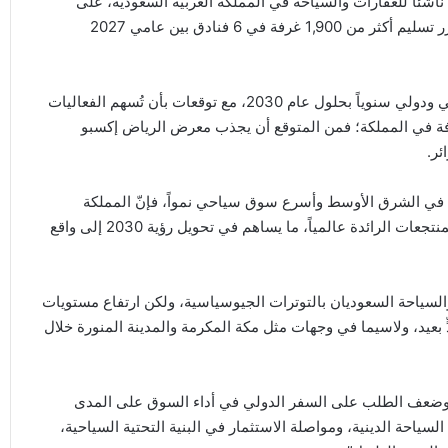
 ناشئاً للعقارات والسياحة في المملكة العربية السعودية، على
تعزيز عروضها الفندقية اعتباراً من العام المقبل، حيث من المقرر تسليم أكثر من 1,900 غرفة في 6 فنادق بين عامي 2027
تهدف المملكة العربية السعودية إلى جذب 150 مليون زائر محلي ودولي سنوياً بحلول عام 2030، مع توقعات بأن تُسهم الفعاليات
يافة في المملكة؛ فمن المتوقع أن يجذب معرض الرياض إكسبو
ة في الشرق الأوسط وأسرع سوق سياحي نمواً، فإنّ المملكة
العربية السعودية تتيح مجموعة كبيرة من الوجهات والفنادق والمنتجعات الرائدة عالمياً، ما يساهم في تحويل رؤية 2030 إلى واقع
لسياحة السعوديان بالتوترات الجيوسياسية، ولكن ارتفاع مستويات
 بعيد، ولاسيما في وجهات مثل مكة المكرمة والمدينة المنورة خلال
ي وضعف الطلب على السفر الدولي في أداء السوق على المدى
السياحة الدينية، ومواصلة الاستثمار في البنية التحتية السياحية،