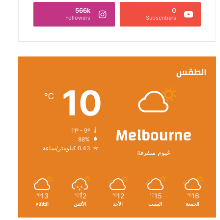
566k
0
Followers
Subscribers
الطقس
10
℃
Melbourne
11º - 9º
88%
0.43 كيلومتر/ساعة
غيوم متفرقة
13
12
12
15
16
℃
℃
℃
℃
℃
الجمعة
السبت
الأحد
الأثنين
الثلاثاء