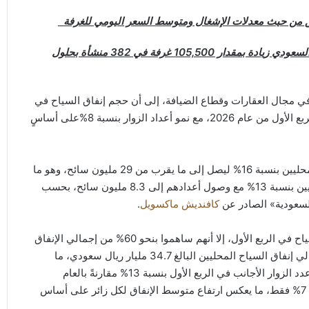
اطق من حيث معدلات الإشغال ومتوسط السعر اليومي للغرفة
من المتوقع أن تشهد القدرة الاستيعابية للقطاع الفندقي السعودي زيادة بمقدار 105,500 غرفة في 382 منشأة بحلول
 في مجال العقارات وقطاع الضيافة، إلى أن حجم إنفاق السياح في
المملكة العربية السعودية قد بلغ 82.7 مليار ريال سعودي في الربع الأول من عام 2026، مع نمو أعداد الزوار بنسبة 8%على أساسٍ
وشهدت الفترة بين شهري يناير ومارس ارتفاع أعداد السياح المحليين بنسبة 16% ليصل إلى ما يقرب من 29 مليون سائح، وهو ما
يمثل 78% من إجمالي الزوار، بينما انخفضت أعداد الزوار الدوليين بنسبة 13% مع وصول أعدادهم إلى 8.3 مليون سائح، بحسب
السعودية» الصادر عن
كافنديش ماكسويل
.
وفي حين اقتصرت نسبة الزوار الأجانب على خُمس إجمالي السياح في الربع الأول، إلا أنهم ساهموا بنحو 60% من إجمالي الإنفاق
السياحي، حيث بلغ إنفاقهم 48 مليار ريال سعودي مقارنةً بإجمالي إنفاق السياح المحليين البالغ 34.7 مليار ريال سعودي، ما
يعكس القدرة الإنفاقية الكبيرة للسياح الأجانب. ورغم انخفاض عدد الزوار الأجانب في الربع الأول بنسبة 13% مقارنةً بالعام
الماضي، إلا أن نسبة التراجع في إجمالي إنفاقهم اقتصرت على 7% فقط، ما يعكس ارتفاع متوسط الإنفاق لكل زائر على أساس