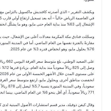
ويكشف التقرير – الذي أصدرته كافنديش ماكسويل بالتزامن مع ق
الإشغال إلى 63% منذ بداية العام حتى مايو، وهو ما يشكّل انخفاضاً قدره 1.3% عن العام السابق.
76% بحلول مايو، وهو انخفاض قدره 3% عن عام 2025.
وصل إل
سعودياً، و
771 ريالاً سعودياً، أي أقل بنحو 6% عن العام الماضي، بينما انخفض في جدة بنسبة 7% ليصل إلى 635 ريالاً سعودياً.
وقال كيفن دوفيلد، مدير قسم استشارات الأصول المبنية لدى كا
في المملكة العربية السعودية، حيث تواصل مكة المكرمة والمدين