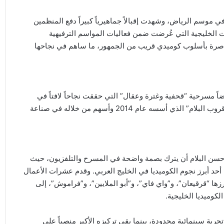
ي موسم الرياض، وشهدت إقبالاً جماهيرياً كبيراً دفع المنظمين
 الخليجية التي عُرضت ضمن فعاليات المواسم الترفيهية
عاصرة بأسلوب كوميدي قريب من الجمهور، ما ساهم في نجاحها
 مسرحية “قحفية وغترة وعقال” التي حققت نجاحاً لافتاً في
السعودية، إضافة إلى العديد من الأعمال التي قدمها من خلال “قروب البلام” الذي أسسه عام 2014 وأسهم من خلاله في صناعة
ته الفنية التي بدأت في عام 1993، استطاع حسن البلام أن يترك بصمة واضحة في المسرح والتلفزيون، حيث
أحد أبرز نجوم الكوميديا في الخليج العربي. وقدم عشرات الأعمال
ا “قرقيعان”، و”واي فاي”، و”أبو الملايين”، و”فراموش”، إلى
لكوميديا الخليجية.
ربة سينمائية محدودة، بينما بقي تركيزه الأكبر منصباً على