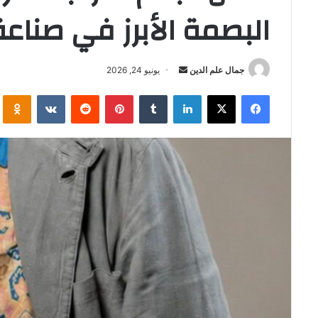
البصمة الأبرز في صناعة
أرسل
جمال علم الدين
يونيو 24, 2026
بريدا
فيسبوك
‫X
لينكدإن
بينتيريست
i
إلكترونيا