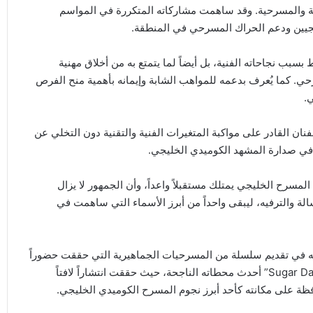
يهية والمسرحية. وقد ساهمت مشاركاته المتكررة في المواسم
خليجيين ودعم الحراك المسرحي في المنطقة.
بب نجاحاته الفنية، بل أيضاً لما يتمتع به من أخلاق مهنية
رحي. كما يُعرف بدعمه للمواهب الشابة وإيمانه بأهمية منح الفرص
.
لفنان القادر على مواكبة المتغيرات الفنية والتقنية دون التخلي عن
 في صدارة المشهد الكوميدي الخليجي.
المسرح الخليجي يمتلك مستقبلاً واعداً، وأن الجمهور لا يزال
الة والترفيه، ليبقى واحداً من أبرز الأسماء التي ساهمت في
احه في تقديم سلسلة من المسرحيات الجماهيرية التي حققت حضوراً
واسعاً في الكويت والسعودية ودول الخليج. وتُعد مسرحية “Sugar Daddy” أحدث محطاته الناجحة، حيث حققت انتشاراً لافتاً
محافظة على مكانته كأحد أبرز نجوم المسرح الكوميدي الخليجي.