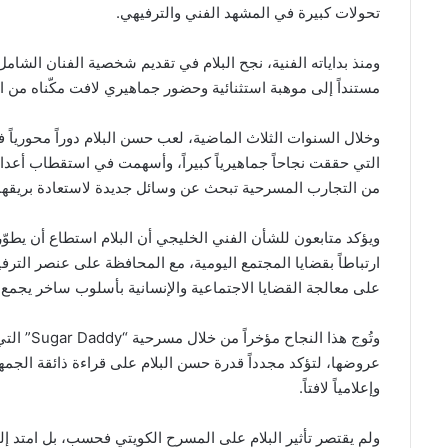
تحولات كبيرة في المشهد الفني والترفيهي.
ومنذ بداياته الفنية، نجح البلام في تقديم شخصية الفنان الشام
مستنداً إلى موهبة استثنائية وحضور جماهيري لافت مكّناه من 
وخلال السنوات الثلاث الماضية، لعب حسن البلام دوراً محوريا
التي حققت نجاحاً جماهيرياً كبيراً، وأسهمت في استقطاب أعدا
من التجارب المسرحية تبحث عن وسائل جديدة لاستعادة بريقها
ويؤكد متابعون للشأن الفني الخليجي أن البلام استطاع أن يطوّ
ارتباطاً بقضايا المجتمع اليومية، مع المحافظة على عنصر الترف
على معالجة القضايا الاجتماعية والإنسانية بأسلوب ساخر يجمع ب
وتُوج هذا 
عروضها، لتؤكد مجدداً قدرة حسن البلام على قراءة ذائقة الجمهو
وإعلامياً لافتاً.
ولم يقتصر تأثير البلام على المسرح الكويتي فحسب، بل امتد إل