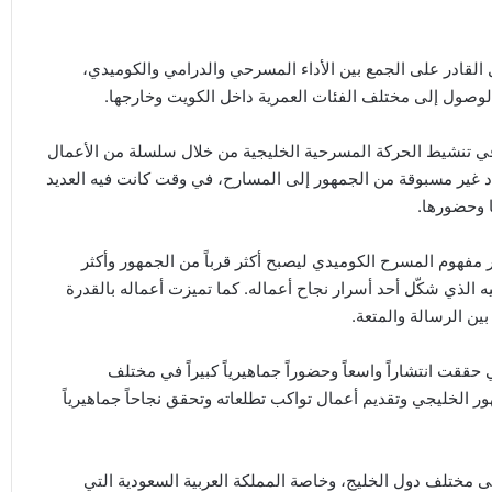
ل القادر على الجمع بين الأداء المسرحي والدرامي والكوميدي،
الوصول إلى مختلف الفئات العمرية داخل الكويت وخارجها.
ً في تنشيط الحركة المسرحية الخليجية من خلال سلسلة من الأعمال
د غير مسبوقة من الجمهور إلى المسارح، في وقت كانت فيه العديد
 وحضورها.
ر مفهوم المسرح الكوميدي ليصبح أكثر قرباً من الجمهور وأكثر
يه الذي شكّل أحد أسرار نجاح أعماله. كما تميزت أعماله بالقدرة
ين الرسالة والمتعة.
النجاح مؤخراً من خلال مسرحية “Sugar Daddy” التي حققت انتشاراً واسعاً وحضوراً جماهيرياً كبيراً في مختلف
ر الخليجي وتقديم أعمال تواكب تطلعاته وتحقق نجاحاً جماهيرياً
ى مختلف دول الخليج، وخاصة المملكة العربية السعودية التي