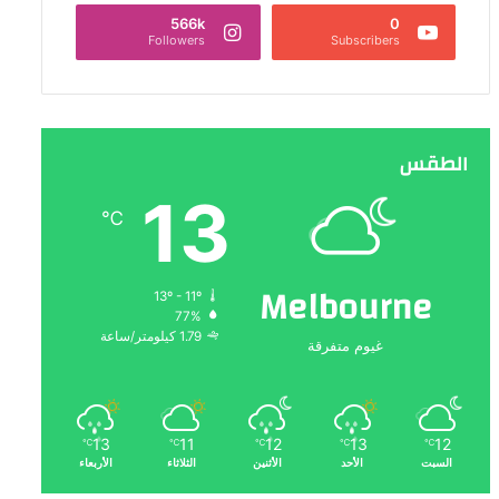
566k
0
Followers
Subscribers
الطقس
13
℃
Melbourne
13º - 11º
77%
1.79 كيلومتر/ساعة
غيوم متفرقة
13
11
12
13
12
℃
℃
℃
℃
℃
السبت
الأحد
الأثنين
الثلاثاء
الأربعاء