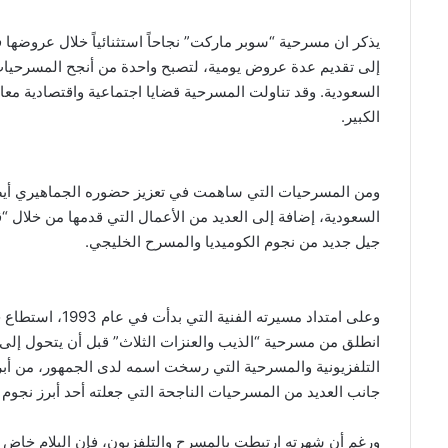
يذكر ان مسرحية “سوبر ماركت” نجاحاً استثنائياً خلال عروضها ف
إلى تقديم عدة عروض يومية، لتصبح واحدة من أنجح المسرحيات
السعودية. وقد تناولت المسرحية قضايا اجتماعية واقتصادية م
الكبير.
ومن المسرحيات التي ساهمت في تعزيز حضوره الجماهيري أيضاً
جيل جديد من نجوم الكوميديا والمسرح الخليجي.
وعلى امتداد مسير
انطلق من مسرحية “الذيب والعنزات الثلاث” قبل أن يتحول إلى 
التلفزيونية والمسرحية التي رسخت اسمه لدى الجمهور، من أبرزه
جانب العديد من المسرحيات الناجحة التي جعلته أحد أبرز نجوم ا
ورغم أن شهرته ارتبطت بالمسرح والتلفزيون، فإن البلام خاض تج