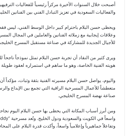
أصبحت خلال السنوات الأخيرة مركزاً رئيسياً للفعاليات الترف
والفعاليات السعودية في تعزيز التبادل الفني بين الفنانين ال
ويحظى حسن البلام باحترام كبير داخل الوسط الفني، ليس فقط بس
وعلاقات إيجابية مع زملائه الفنانين والعاملين في المجال المس
للأجيال الجديدة للمشاركة في صناعة مستقبل المسرح الخليجي
ويرى كثير من النقاد أن تجربة حسن البلام تمثل نموذجاً ناجحاً ل
هويته الفنية الخاصة، وهو ما ساهم في استمراره لعقود طويلة
واليوم، يواصل حسن البلام مسيرته الفنية بثقة وثبات، مؤكداً أن 
متعطشاً للأعمال المسرحية الراقية التي تجمع بين الإبداع والرس
صناعة نهضة المسرح الخليجي.
ومن أبرز أسباب المكانة التي يحظى بها حسن البلام اليوم نج
وتفاعلاً جماهيرياً وإعلامياً واسعاً، وأكدت قدرة البلام على ال