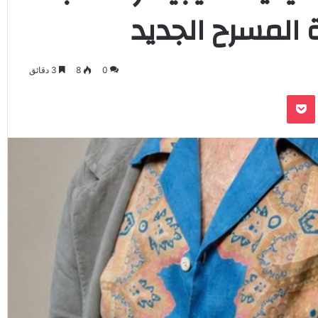
 المسرح الجديد
0
8
3 دقائق
‫Pocket
Odnoklassnik