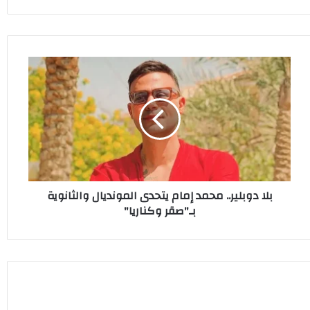
بلا
دوبلير..
محمد
إمام
يتحدى
المونديال
والثانوية
بـ"صقر
وكناريا"
بلا دوبلير.. محمد إمام يتحدى المونديال والثانوية
بـ"صقر وكناريا"