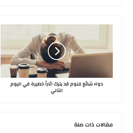
دواء
شائع
للنوم
قد
يترك
آثاراً
خطيرة
في
اليوم
دواء شائع للنوم قد يترك آثاراً خطيرة في اليوم
التالي
التالي
مقالات ذات صلة