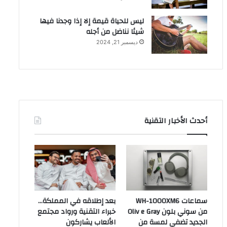
ليس للحياة قيمة إلا إذا وجدنا فيها
شيئا نناضل من أجله
ديسمبر 21, 2024
أحدث الأخبار التقنية
سماعات WH-1000XM6
بعد إطلاقه في المملكة…
من سوني بلون Oliv e Gray
خبراء التقنية ورواد مجتمع
الجديد تضفي لمسة من
الألعاب يشاركون