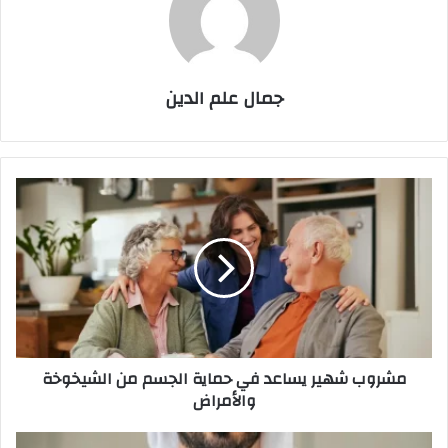
جمال علم الدين
مشروب
شهير
يساعد
في
حماية
الجسم
من
الشيخوخة
والأمراض
مشروب شهير يساعد في حماية الجسم من الشيخوخة
والأمراض
«دو