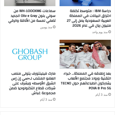
دراسة IBM : متوسط تكلفة
سماعات WH-1000XM6 من
اختراق البيانات في المملكة
سوني بلون Oliv e Gray الجديد
العربية السعودية يصل إلى 27
تضفي لمسة من الأناقة والرقي
مليون ريال في عام 2026
منذ يومين
منذ يوم واحد
بعد إطلاقه في المملكة… خبراء
مارك فيلينتورف يتولى منصب
التقنية ورواد مجتمع الألعاب
العضو المنتدب لـ«سي إن إس
يشاركون انطباعاتهم حول TECNO
الشرق الأوسط» ويشرف على
POVA 8 Pro 5G
شركات قطاع التكنولوجيا ضمن
مجموعة غباش
منذ 3 أيام
منذ 3 أيام