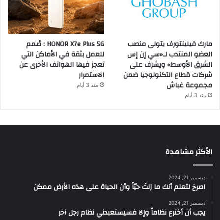
مارك فيلينتورف يتولى منصب
HONOR X7e Plus 5G : صُمم
العضو المنتدب لـ«سي إن إس
للعمل بثقة في الأماكن التي
الشرق الأوسط» ويشرف على
تعجز فيها الهواتف الأخرى عن
شركات قطاع التكنولوجيا ضمن
الاستمرار
مجموعة غباش
منذ 3 أيام
منذ 3 أيام
الأكثر مشاهدة
ديسمبر 21, 2024
‫اصرخ لتعلم أنك ما زلتَ حيّاً وأن الحياة على هذه الأرض ممكن
ديسمبر 21, 2024
يجب أن أخترع نظاماً وإلا فسيستعبدني نظام رجل آخر