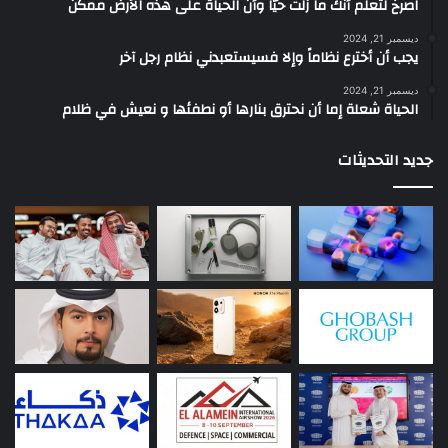
‫اصرخ لتعلم أنك ما زلتَ حيّاً وأن الحياة على هذه الأرض ممكن
ديسمبر 21, 2024
يجب أن أخترع نظاماً وإلا فسيستعبدني نظام رجل آخر
ديسمبر 21, 2024
الحياة شعلة إما أن نحترق بنارها أو نطفئها و نعيش في ظلام
جديد التحديثات