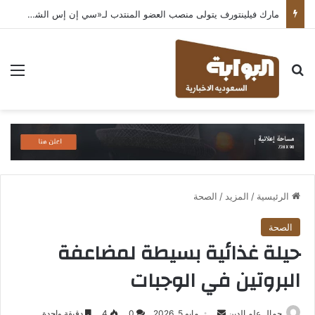
مارك فيلينتورف يتولى منصب العضو المنتدب لـ«سي إن إس الشرق الأوسط» ويشرف على شركات قطاع التكنولوجيا ضمن مجموعة غباش
بحث عن
الق
الرئيسية
/
المزيد
/
الصحة
الصحة
حيلة غذائية بسيطة لمضاعفة
البروتين في الوجبات
أرسل
جمال علم الدين
مايو 5, 2026
0
4
دقيقة واحدة