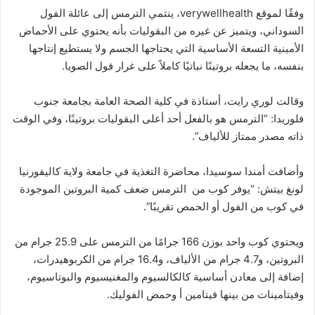
وفقًا لموقع verywellhealth، ينتمي الترمس إلى عائلة الفول
السوداني، ويتميز عن غيره من البقوليات بأنه يحتوي على الأحماض
الأمينية التسعة الأساسية التي يحتاجها الجسم ولا يستطيع إنتاجها
بنفسه، ما يجعله بروتينًا نباتيًا كاملاً على غرار فول الصويا.
وقالت لوري رايت، أستاذة في كلية الصحة العامة بجامعة جنوب
فلوريدا: “الترمس هو بالفعل أحد أعلى البقوليات بروتينًا، وفي الوقت
ذاته مصدر ممتاز للألياف”.
وأضافت أمندا سوسيدا، محاضرة التغذية في جامعة ولاية كاليفورنيا
لونغ بيتش: “يوفر كوب من الترمس ضعف كمية البروتين الموجودة
في كوب من الفول أو الحمص تقريبًا”.
ويحتوي كوب واحد بوزن 166 جرامًا من الترمس على 25.9 جرام من
البروتين، و4.7 جرام من الألياف، و16.4 جرام من الكربوهيدرات،
إضافة إلى معادن أساسية كالكالسيوم والمغنيسيوم والبوتاسيوم،
وفيتامينات من بينها فيتامين أ وحمض الفوليك.