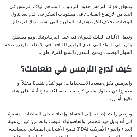
وتتجاوز فوائد الترمس حدود البروتين؛ إذ تساهم ألياف الترمس في
الحد من الارتفاع المفاجئ في مستويات السكر في الدم بعد تناول
الوجبات، بخلاف الكربوهيدرات المكررة التي تسبب ذلك الارتفاع.
وتعمل الألياف القابلة للذوبان فيه عمل البريبايوتيك، وهو مصطلح
يشير إلى المواد التي تغذي البكتيريا النافعة في الأمعاء، ما يعزز صحة
الجهاز الهضمي ويمنح الشعور بالشبع لفترة أطول.
كيف تدرج الترمس في طعامك؟
والترمس مكوّن متعدد الاستخدامات؛ فهو يُقدَّم تقليديًا مخللاً أو
مغمورًا في محلول ملحي كوجبة خفيفة، لكنه متاح أيضًا على هيئة
دقيق أو أرز.
وتوصي رايت بإضافته إلى الحساء، وإضافته على السلطات، مشيرةً
إلى أنه بديل جيد للحمص والفاصولياء البيضاء والعدس؛ غير أن هيئة
الغذاء والدواء الأمريكية (FDA) تنصح الأشخاص المصابين بحساسية
الفول السوداني بتجنب الترمس، والتحقق من مكونات المنتجات