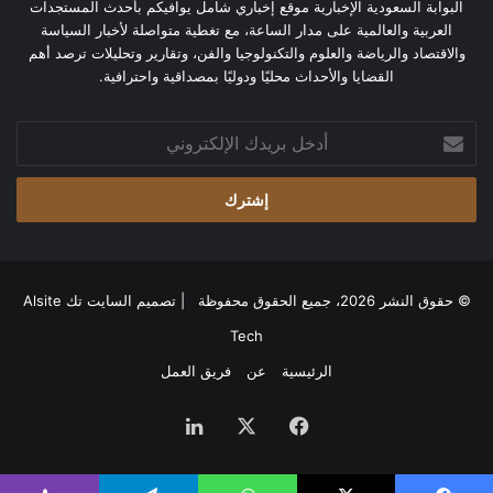
البوابة السعودية الإخبارية موقع إخباري شامل يوافيكم بأحدث المستجدات
العربية والعالمية على مدار الساعة، مع تغطية متواصلة لأخبار السياسة
والاقتصاد والرياضة والعلوم والتكنولوجيا والفن، وتقارير وتحليلات ترصد أهم
القضايا والأحداث محليًا ودوليًا بمصداقية واحترافية.
أدخل
بريدك
الإلكتروني
© حقوق النشر 2026، جميع الحقوق محفوظة | تصميم
السايت تك Alsite
Tech
الرئيسية
عن
فريق العمل
فيسبوك
‫X
لينكدإن