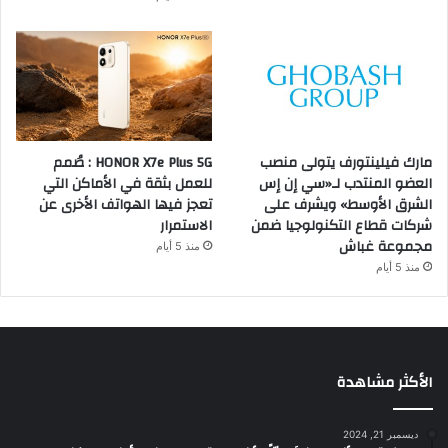
مارك فيلينتورف يتولى منصب
HONOR X7e Plus 5G : صُمم
العضو المنتدب لـ«سي إن إس
للعمل بثقة في الأماكن التي
الشرق الأوسط» ويشرف على
تعجز فيها الهواتف الأخرى عن
شركات قطاع التكنولوجيا ضمن
الاستمرار
مجموعة غباش
منذ 5 أيام
منذ 5 أيام
الأكثر مشاهدة
ديسمبر 21, 2024