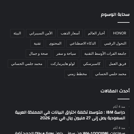
سحابة الوسوم
HONOR
أخبار العالم
أسعار الذهب
الأمن السيبراني
البيئة
التحول الرقمي
الذكاء الاصطناعي
المحتوى
تقنية
جامعة الفرات الأوسط التقنية
سياحة و سفر
صحة و جمال
فريق العمل
كاسبرسكي
لولو هايبرماركت
محمد جلمي الحساني
محمد حلمي الحساني
مخطط زمني
أحدث المقالات
منذ 4 أيام
دراسة IBM : متوسط تكلفة اختراق البيانات في المملكة العربية
السعودية يصل إلى 27 مليون ريال في عام 2026
منذ 4 أيام
سماعات WH-1000XM6 من سوني بلون Oliv e Gray الجديد تضفي