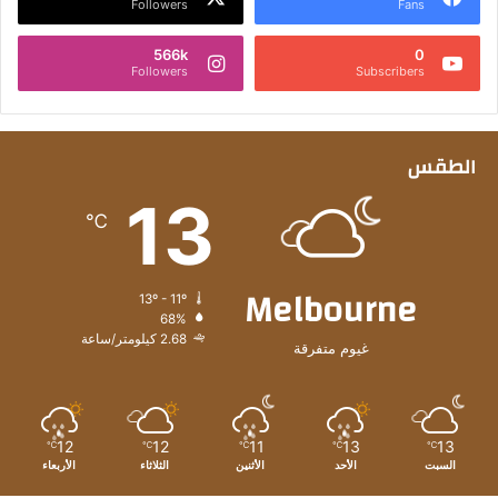
Followers
Fans
566k
0
Followers
Subscribers
الطقس
13
℃
Melbourne
13º - 11º
68%
2.68 كيلومتر/ساعة
غيوم متفرقة
12
12
11
13
13
℃
℃
℃
℃
℃
السبت
الأحد
الأثنين
الثلاثاء
الأربعاء