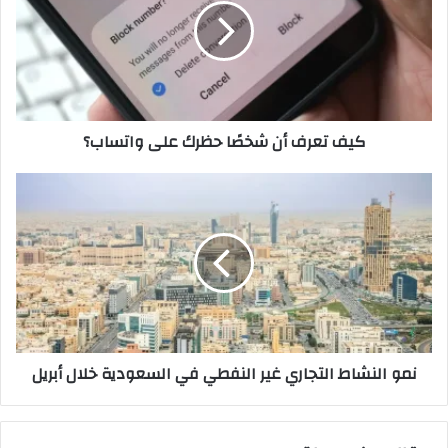
شخصًا
حظرك
على
واتساب؟
كيف تعرف أن شخصًا حظرك على واتساب؟
نمو
النشاط
التجاري
غير
النفطي
في
السعودية
خلال
أبريل
نمو النشاط التجاري غير النفطي في السعودية خلال أبريل