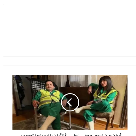
أبرزهم
هنيدي
ومنى
زكي..
ثنائيات
السينما
تعود
بـ
4
أبرزهم هنيدي ومنى زكي.. ثنائيات السينما تعود بـ
أفلام