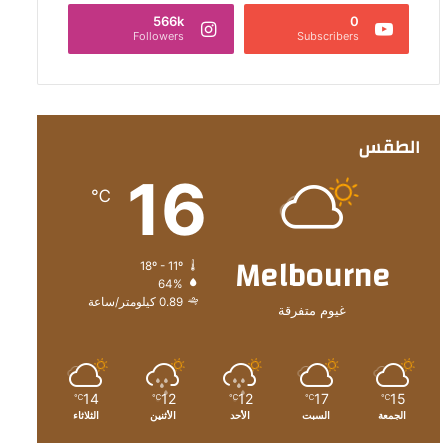
566k
0
Followers
Subscribers
الطقس
16
℃
Melbourne
18º - 11º
64%
0.89 كيلومتر/ساعة
غيوم متفرقة
14
12
12
17
15
℃
℃
℃
℃
℃
الجمعة
السبت
الأحد
الأثنين
الثلاثاء