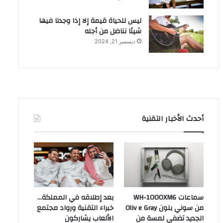
ليس للحياة قيمة إلا إذا وجدنا فيها
شيئا نناضل من أجله
ديسمبر 21, 2024
أحدث الأخبار التقنية
سماعات WH-1000XM6
بعد إطلاقه في المملكة…
من سوني بلون Oliv e Gray
خبراء التقنية ورواد مجتمع
الجديد تضفي لمسة من
الألعاب يشاركون