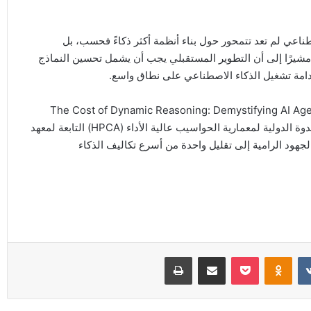
ناعي لم تعد تتمحور حول بناء أنظمة أكثر ذكاءً فحسب، بل
مشيرًا إلى أن التطوير المستقبلي يجب أن يشمل تحسين النماذج
تدامة تشغيل الذكاء الاصطناعي على نطاق واسع.
ل عنوان “The Cost of Dynamic Reasoning: Demystifying AI Agents and Test-Time
Scaling from an AI Infrastructure Perspective”، خلال الندوة الدولية لمعمارية الحواسيب عالية الأداء (HPCA) التابعة لمعهد
م الجهود الرامية إلى تقليل واحدة من أسرع تكاليف الذكاء
Odnoklassniki
‫Pocket
مشاركة عبر البريد
طباعة