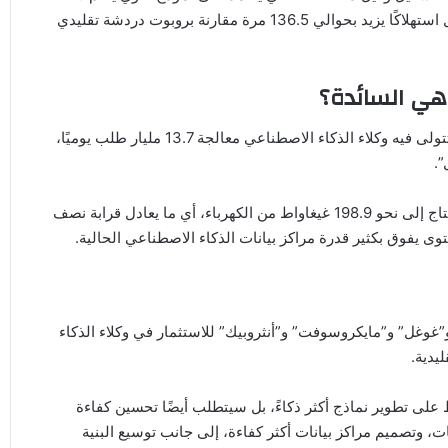
مليار معلمة نحو 348.41 واط/ساعة لكل استعلام، وهو ما يعادل استهلاكًا يزيد بحوالي 136.5 مرة مقارنة بروبوت دردشة تقليدي
 هي السائدة؟
حاول الباحثون استشراف المستقبل من خلال محاكاة سيناريو تتولى فيه وكلاء الذكاء الاصطناعي معالجة 13.7 مليار طلب يوميًا،
.
وأظهرت النتائج أن البنية التحتية اللازمة في هذا السيناريو ستحتاج إلى نحو 198.9 غيغاواط من الكهرباء، أي ما يعادل قرابة نصف
ى يفوق بكثير قدرة مراكز بيانات الذكاء الاصطناعي الحالية.
 هذه النتائج في وقت تتسابق فيه شركات مثل “OpenAI” و”غوغل” و”مايكروسوفت” و”أنثروبيك” للاستثمار في وكلاء الذكاء
يدية.
على تطوير نماذج أكثر ذكاءً، بل سيتطلب أيضًا تحسين كفاءة
 وتصميم مراكز بيانات أكثر كفاءة، إلى جانب توسيع البنية