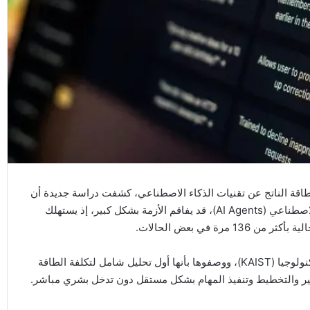
طاقة الناتج عن تقنيات الذكاء الاصطناعي، كشفت دراسة جديدة أن
الجيل القادم من هذه التقنيات، والمعروف باسم وكلاء الذكاء الاصطناعي (AI Agents)، قد يفاقم الأزمة بشكل كبير، إذ يستهلك
بأكثر من 136 مرة في بعض الحالات.
وأجرى الدراسة باحثون من المعهد الكوري المتقدم للعلوم والتكنولوجيا (KAIST)، ووصفوها بأنها أول تحليل شامل لتكلفة الطاقة
كير والتخطيط وتنفيذ المهام بشكل مستقل دون تدخل بشري مباشر.