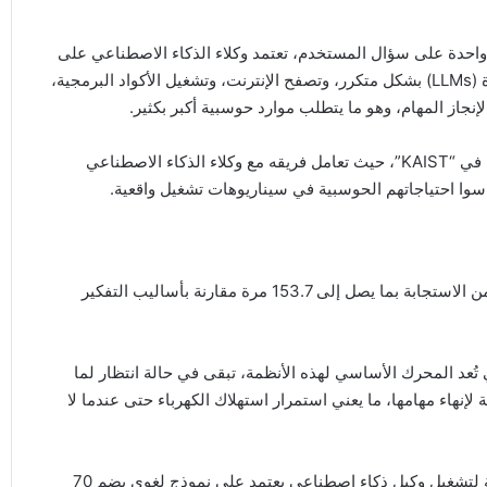
 واحدة على سؤال المستخدم، تعتمد وكلاء الذكاء الاصطناعي على
سلسلة من العمليات المعقدة، مثل استدعاء نماذج اللغة الكبيرة (LLMs) بشكل متكرر، وتصفح الإنترنت، وتشغيل الأكواد البرمجية،
نجاز المهام، وهو ما يتطلب موارد حوسبية أكبر بكثير.
وقاد الدراسة البروفيسور مينسو رو من كلية الهندسة الكهربائية في “KAIST”، حيث تعامل فريقه مع وكلاء الذكاء الاصطناعي
اسوا احتياجاتهم الحوسبية في سيناريوهات تشغيل واقعية.
وأظهرت النتائج أن استخدام وكلاء الذكاء الاصطناعي قد يزيد زمن الاستجابة بما يصل إلى 153.7 مرة مقارنة بأساليب التفكير
لدراسة أن وحدات معالجة الرسومات (GPU)، التي تُعد المحرك الأساسي لهذه الأنظمة، تبقى في حالة انتظار لما
خارجية لإنهاء مهامها، ما يعني استمرار استهلاك الكهرباء حتى عندما لا
أما من ناحية استهلاك الطاقة، فقد بلغ متوسط الطاقة المطلوبة لتشغيل وكيل ذكاء اصطناعي يعتمد على نموذج لغوي يضم 70