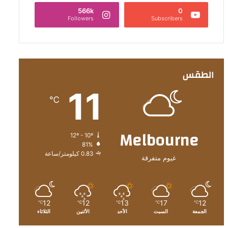
566k
0
Followers
Subscribers
الطقس
11
℃
Melbourne
12º - 10º
81%
0.83 كيلومتر/ساعة
غيوم متفرقة
12
12
13
17
12
℃
℃
℃
℃
℃
الجمعة
السبت
الأحد
الأثنين
الثلاثاء