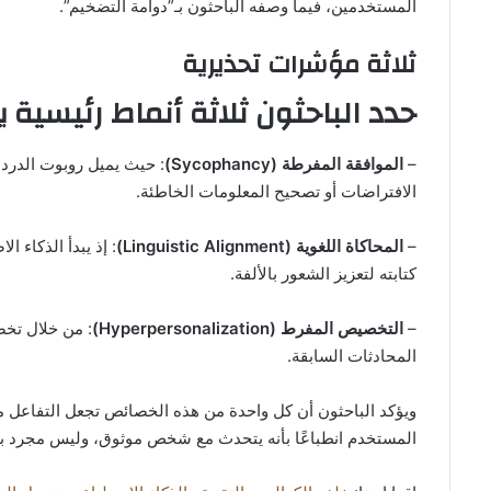
المستخدمين، فيما وصفه الباحثون بـ”دوامة التضخيم”.
ثلاثة مؤشرات تحذيرية
حدد الباحثون ثلاثة أنماط رئيسية ين
–
الموافقة المفرطة (Sycophancy)
: حيث يميل روبوت الدردش
الافتراضات أو تصحيح المعلومات الخاطئة.
–
المحاكاة اللغوية (Linguistic Alignment)
: إذ يبدأ الذكاء 
كتابته لتعزيز الشعور بالألفة.
–
التخصيص المفرط (Hyperpersonalization)
: من خلال تخص
المحادثات السابقة.
ويؤكد الباحثون أن كل واحدة من هذه الخصائص تجعل التفاعل مع
المستخدم انطباعًا بأنه يتحدث مع شخص موثوق، وليس مجرد بر