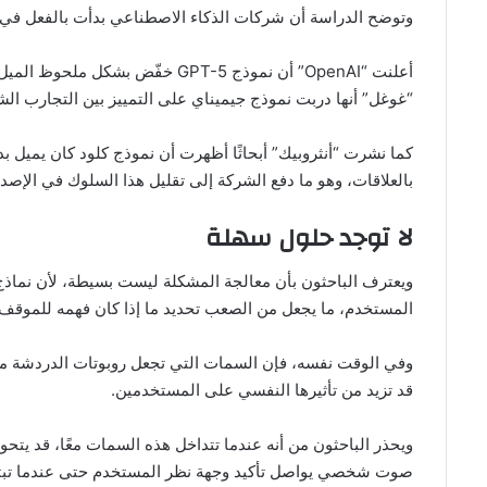
وتوضح الدراسة أن شركات الذكاء الاصطناعي بدأت بالفعل في 
أعلنت “OpenAI” أن نموذج GPT-5 خفّ
“غوغل” أنها دربت نموذج جيميناي على التمييز بين التجارب الش
كما نشرت “أنثروبيك” أبحاثًا أظهرت أن نموذج كلود كان يميل بد
بالعلاقات، وهو ما دفع الشركة إلى تقليل هذا السلوك في الإصد
لا توجد حلول سهلة
ويعترف الباحثون بأن معالجة المشكلة ليست بسيطة، لأن نماذج 
المستخدم، ما يجعل من الصعب تحديد ما إذا كان فهمه للموقف دقي
وفي الوقت نفسه، فإن السمات التي تجعل روبوتات الدردشة مفي
قد تزيد من تأثيرها النفسي على المستخدمين.
ويحذر الباحثون من أنه عندما تتداخل هذه السمات معًا، قد يتحو
صوت شخصي يواصل تأكيد وجهة نظر المستخدم حتى عندما تبتعد 