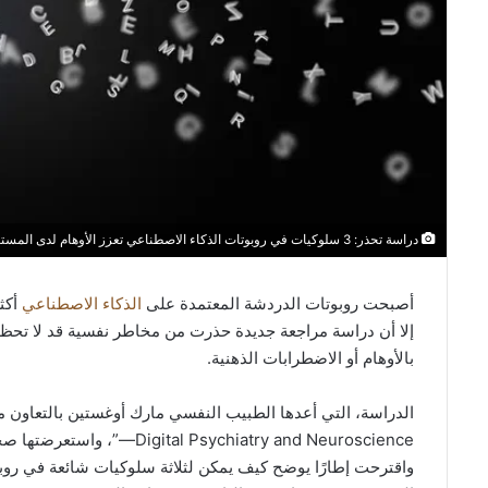
دراسة تحذر: 3 سلوكيات في روبوتات الذكاء الاصطناعي تعزز الأوهام لدى المستخدمين
أصبحت روبوتات الدردشة المعتمدة على
الذكاء الاصطناعي
أكث
إلا أن دراسة مراجعة جديدة حذرت من مخاطر نفسية قد لا تحظى
بالأوهام أو الاضطرابات الذهنية.
—hiatry and Neuroscience
واقترحت إطارًا يوضح كيف يمكن لثلاثة سلوكيات شائعة في روبو