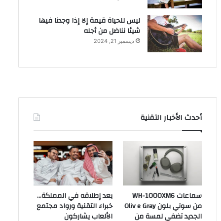
ليس للحياة قيمة إلا إذا وجدنا فيها
شيئا نناضل من أجله
ديسمبر 21, 2024
أحدث الأخبار التقنية
سماعات WH-1000XM6
بعد إطلاقه في المملكة…
من سوني بلون Oliv e Gray
خبراء التقنية ورواد مجتمع
الجديد تضفي لمسة من
الألعاب يشاركون