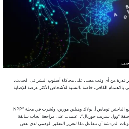
ر قدرة من أي وقت مضى على محاكاة أسلوب البشر في الحديث،
 بالاهتمام الكافي، خاصة بالنسبة للأشخاص الأكثر عرضة للإصابة
الدراسة، التي أعدها الطبيب النفسي مارك أوغستين بالتعاون مع الباحثين توماس أ. بولاك وهيلين مورين، ونُشرت في مجلة “NPP
Digital Psyc”، واستعرضتها صحيفة “وول ستريت جورنال”، اعتمدت على مراجعة أبحاث سابقة
تات الدردشة أن تتفاعل معًا لتعزيز التفكير الوهمي لدى بعض