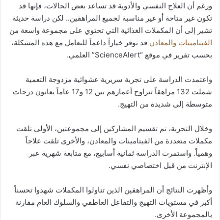
ورغم أن العلاج النفسي والأدوية قد تساعد بعض الحالات، فإنها قد
تكون غير متاحة أو غير مناسبة لجميع المراهقين.. لكن دراسة حديثة
تشير إلى أن المكملات الغذائية التي تحتوي على مجموعة واسعة من
الفيتامينات والمعادن
قد توفر خياراً داعماً للتعامل مع هذه المشكلة،
بحسب تقرير في موقع “ScienceAlert” العلمي.
واعتمدت الدراسة على تجربة سريرية عشوائية مزدوجة التعمية
شملت 132 مراهقاً تتراوح أعمارهم بين 12 و17 عاماً يعانون درجات
متوسطة إلى شديدة من التهيج.
وخلال التجربة، تم تقسيم المشاركين إلى مجموعتين، الأولى تلقت
مكملات متعددة من الفيتامينات والمعادن، والأخرى تلقت علاجاً
وهمياً. واستمرت الدراسة ثمانية أسابيع، مع متابعة شهرية عبر
الإنترنت من قبل اختصاصي نفسي.
وأظهرت النتائج أن المراهقين الذين تناولوا المكملات شهدوا تحسناً
أكبر في مستويات التهيج والتفاعل العاطفي والسلوك العام مقارنة
بالمجموعة الأخرى.