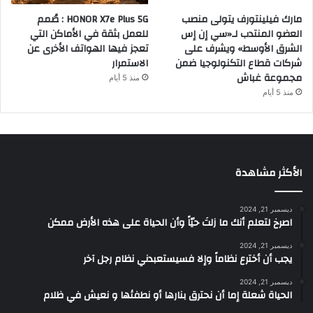
مارك فيلينتورف يتولى منصب
HONOR X7e Plus 5G : صُمم
العضو المنتدب لـ«سي إن إس
للعمل بثقة في الأماكن التي
الشرق الأوسط» ويشرف على
تعجز فيها الهواتف الأخرى عن
شركات قطاع التكنولوجيا ضمن
الاستمرار
مجموعة غباش
منذ 5 أيام
منذ 5 أيام
الأكثر مشاهدة
ديسمبر 21, 2024
‫اصرخ لتعلم أنك ما زلتَ حيّاً وأن الحياة على هذه الأرض ممكن
ديسمبر 21, 2024
يجب أن أخترع نظاماً وإلا فسيستعبدني نظام رجل آخر
ديسمبر 21, 2024
الحياة شعلة إما أن نحترق بنارها أو نطفئها و نعيش في ظلام