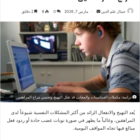
أرسل
جمال علم الدين
مارس 7, 2026
0
8
2 دقائق
بريدا
إلكترونيا
دراسة: مكملات الفيتامينات والمعادن قد تقلل التهيج وتحسن مزاج المراهقين
يُعد التهيج والانفعال الزائد من أكثر المشكلات النفسية شيوعاً لدى
المراهقين، وغالباً ما يظهر في صورة نوبات غضب حادة أو ردود فعل
مبالغ فيها تجاه المواقف اليومية.