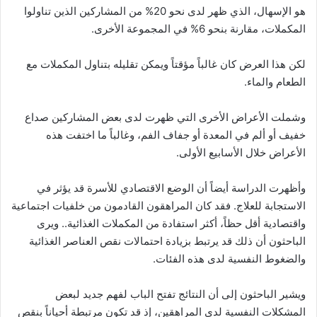
هو الإسهال، الذي ظهر لدى نحو 20% من المشاركين الذين تناولوا
المكملات، مقارنة بنحو 6% في المجموعة الأخرى.
لكن هذا العرض كان غالباً مؤقتاً ويمكن تقليله بتناول المكملات مع
الطعام والماء.
وشملت الأعراض الأخرى التي ظهرت لدى بعض المشاركين صداع
خفيف أو ألم في المعدة أو جفاف الفم، وغالباً ما اختفت هذه
الأعراض خلال الأسابيع الأولى.
وأظهرت الدراسة أيضاً أن الوضع الاقتصادي للأسرة قد يؤثر في
الاستجابة للعلاج. فقد كان المراهقون القادمون من خلفيات اجتماعية
واقتصادية أقل حظاً، أكثر استفادة من المكملات الغذائية.. ويرى
الباحثون أن ذلك قد يرتبط بزيادة احتمالات نقص العناصر الغذائية
والضغوط النفسية لدى هذه الفئات.
ويشير الباحثون إلى أن النتائج تفتح الباب لفهم جديد لبعض
المشكلات النفسية لدى المراهقين، إذ قد تكون مرتبطة أحياناً بنقص