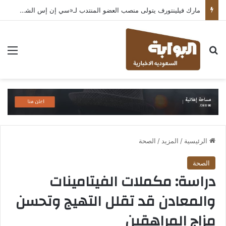
مارك فيلينتورف يتولى منصب العضو المنتدب لـ«سي إن إس الشرق الأوسط» ويشرف على شركات قطاع التكنولوجيا ضمن مجموعة غباش
بحث عن
الق
الرئيسية
/
المزيد
/
الصحة
الصحة
دراسة: مكملات الفيتامينات
والمعادن قد تقلل التهيج وتحسن
مزاج المراهقين