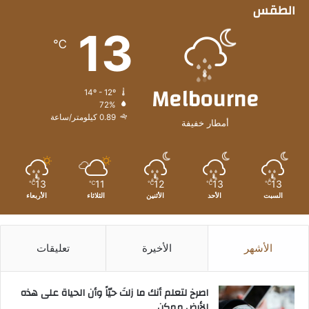
الطقس
13
℃
Melbourne
14º - 12º
72%
0.89 كيلومتر/ساعة
أمطار خفيفة
13
11
12
13
13
℃
℃
℃
℃
℃
السبت
الأحد
الأثنين
الثلاثاء
الأربعاء
الأشهر
الأخيرة
تعليقات
‫اصرخ لتعلم أنك ما زلتَ حيّاً وأن الحياة على هذه
الأرض ممكن