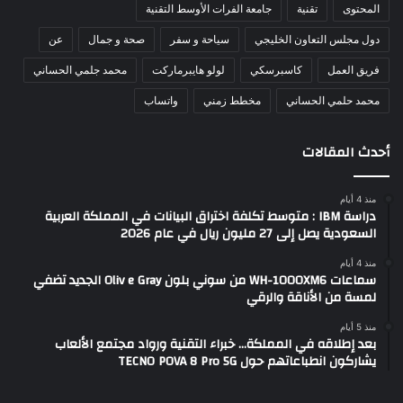
المحتوى
تقنية
جامعة الفرات الأوسط التقنية
دول مجلس التعاون الخليجي
سياحة و سفر
صحة و جمال
عن
فريق العمل
كاسبرسكي
لولو هايبرماركت
محمد جلمي الحساني
محمد حلمي الحساني
مخطط زمني
واتساب
أحدث المقالات
منذ 4 أيام
دراسة IBM : متوسط تكلفة اختراق البيانات في المملكة العربية
السعودية يصل إلى 27 مليون ريال في عام 2026
منذ 4 أيام
سماعات WH-1000XM6 من سوني بلون Oliv e Gray الجديد تضفي
لمسة من الأناقة والرقي
منذ 5 أيام
بعد إطلاقه في المملكة… خبراء التقنية ورواد مجتمع الألعاب
يشاركون انطباعاتهم حول TECNO POVA 8 Pro 5G