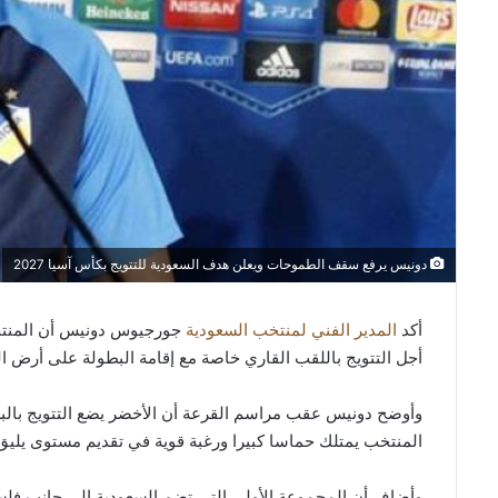
دونيس يرفع سقف الطموحات ويعلن هدف السعودية للتتويج بكأس آسيا 2027
أكد
المدير الفني لمنتخب السعودية
أجل التتويج باللقب القاري خاصة مع إقامة البطولة على أرض ال
وأوضح دونيس عقب مراسم القرعة أن الأخضر يضع التتويج بالبط
المنتخب يمتلك حماسا كبيرا ورغبة قوية في تقديم مستوى يليق
وأضاف أن المجموعة الأولى التي تضم السعودية إلى جانب فل