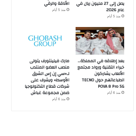
يصل إلى 27 مليون ريال في
الأناقة والرقي
عام 2026
منذ 5 أيام
منذ 5 أيام
بعد إطلاقه في المملكة…
مارك فيلينتورف يتولى
خبراء التقنية ورواد مجتمع
منصب العضو المنتدب
الألعاب يشاركون
لـ«سي إن إس الشرق
انطباعاتهم حول TECNO
الأوسط» ويشرف على
POVA 8 Pro 5G
شركات قطاع التكنولوجيا
ضمن مجموعة غباش
منذ 6 أيام
منذ 6 أيام