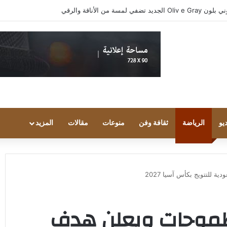
واد مجتمع الألعاب يشاركون انطباعاتهم حول TECNO POVA 8 Pro 5G
يو
الرياضة
ثقافة وفن
منوعات
مقالات
المزيد
للتتويج بكأس آسيا 2027
موحات ويعلن هدف