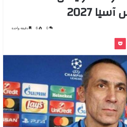
يا 2027
0
6
دقيقة واحدة
‫Pocket
Odnoklassnik