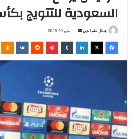
السعودية للتتويج بكأس آس
أرسل
جمال علم الدين
مايو 10, 2026
بريدا
فيسبوك
‫X
لينكدإن
بينتيريست
i
إلكترونيا