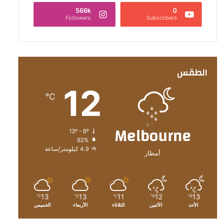
566k
0
Followers
Subscribers
الطقس
12
℃
Melbourne
13º - 8º
92%
4.9 كيلومتر/ساعة
أمطار
13
13
11
12
13
℃
℃
℃
℃
℃
الأحد
الأثنين
الثلاثاء
الأربعاء
الخميس