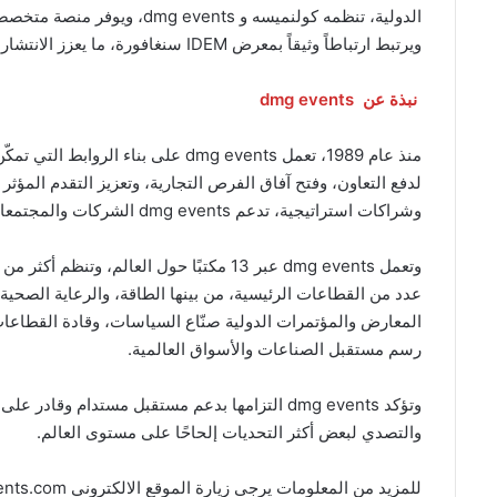
الدولية، تنظمه كولنميسه و s
ويرتبط ارتباطاً وثيقاً بمعرض IDEM سنغافورة، ما يعزز الانتشار الدولي لعلامة IDEM ويربط أهم أسواق طب الأسنان العالمية.
نبذة عن dmg events
منذ عام 1989، تعمل dmg events على ب
لدفع التعاون، وفتح آفاق الفرص التجارية، وتعزيز التقدم المؤثر
وشراكات استراتيجية، تدعم dmg events الشركات والمجتمعات في مواكبة التغيير، وتسريع وتيرة الابتكار، وبناء نجاح مستدام.
عدد من القطاعات الرئيسية، من بينها الطاقة، والرعاية الصحية، 
المعارض والمؤتمرات الدولية صنّاع السياسات، وقادة القطاعات
رسم مستقبل الصناعات والأسواق العالمية.
وتؤكد dmg events التزامها بدعم مستقبل مستدام و
والتصدي لبعض أكثر التحديات إلحاحًا على مستوى العالم.
للمزيد من المعلومات يرجى زيارة الموقع الالكتروني www.dmgevents.com