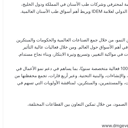
dmg event، ويوفر منصة متخصصة لمحترفي وشركات طب الأسنان في المملكة ودول الخليج،
ناء الروابط التي تمكّن النمو، من خلال جمع الصناعات العالمية والحكومات والمبتكرين
 في أهم الأسواق حول العالم. ومن خلال فعاليات عالية التأثير
وتعمل dmg events عبر 13 مكتبًا حول العالم، وتنظم أكثر من 100 فعالية متخصصة سنويًا، بما يساهم في دعم نمو الأعمال في
والإنشاءات، والبنية التحتية. وعبر أربع قارات، تجمع محفظتها من
، والمستثمرين، والمبتكرين، لمناقشة الأولويات التي تسهم في
قادر على الصمود، من خلال تمكين التعاون بين القطاعات المختلفة،