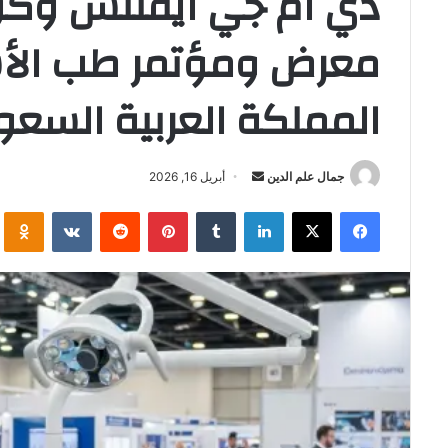
دي ام جي ايفنتس وكول
معرض ومؤتمر طب الأس
المملكة العربية السعودية 
أرسل
جمال علم الدين
أبريل 16, 2026
بريدا
فيسبوك
‫X
لينكدإن
بينتيريست
i
إلكترونيا