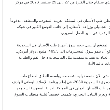
طب الأسنان الدولي في السعودية (IDEM Saudi Arabia)، والذي سيقام خلال الفترة من 27 إلى 29 سبتمبر 2026 في مركز
طاع طب الأسنان في المملكة العربية السعودية والمنطقة، مدفوعاً
 التجميلي وزراعة الأسنان، إلى جانب التوسع الكبير في شبكة
 الرقمية في سير العمل السريري.
ية لأبحاث الأسواق، من المتوقع أن يصل حجم سوق أجهزة طب الأسنان في السعودية
إلى286.6 مليون دولار أمريكي بحلول عام 2033، في حين يُتوقع أن تنمو سوق المستلزمات إلى 465.5 مليون دولار أمريكي.
العيادات تقنيات متقدمة مثل الماسحات داخل الفم والطباعة
ات عالية الأداء.
لكة حتى الآن منصة دولية متخصصة وواسعة النطاق لقطاع طب
الأسنان تتماشى مع التحول في قطاع الرعاية الصحية الذي تقوده رؤية السعودية 2030، في إطار برنامج الإصلاح الوطني الهادف
مر طب الأسنان الدولي في المملكة العربية السعودية لسد هذه
وتعزيز التبادل التجاري، صُممت خصيصاً لتلبية متطلبات السوق