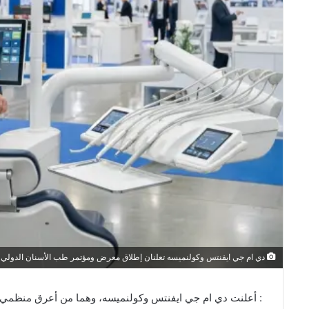
دي ام جي ايفنتس وكولنميسه تعلنان إطلاق معرض ومؤتمر طب الأسنان الدولي في ال
: أعلنت دي ام جي ايفنتس وكولنميسه، وهما من أعرق منظمي ا