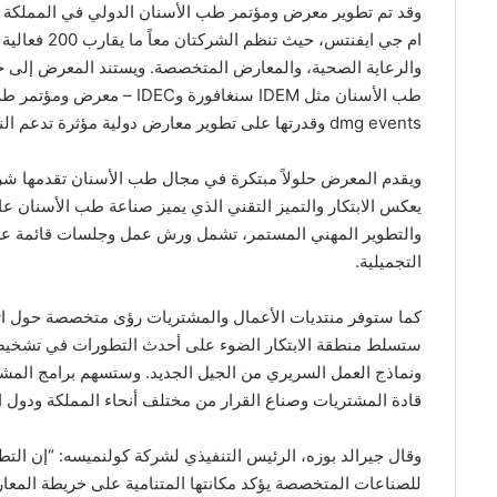
وقد تم تطوير معرض ومؤتمر طب الأسنان الدولي في المملكة ال
ام جي ايفنتس
والرعاية الصحية، والمعارض المتخصصة. ويستند المعرض إلى خ
طب الأسنان مثل IDEM سنغافو
dmg events وقدرتها على تطوير معارض دولية مؤثرة تدعم النمو التجاري وتفتح آفاقاً جديدة للتعاون العالمي.
ويقدم المعرض حلولاً مبتكرة في مجال طب الأسنان تقدمها شر
يعكس الابتكار والتميز التقني الذي يميز صناعة طب الأسنان عا
والتطوير المهني المستمر، تشمل ورش عمل وجلسات قائمة على
التجميلية.
كما ستوفر منتديات الأعمال والمشتريات رؤى متخصصة حول اتج
ستسلط منطقة الابتكار الضوء على أحدث التطورات في تشخيصات ال
قادة المشتريات وصناع القرار من مختلف أنحاء المملكة ودول ال
وقال جيرالد بوزه، الرئيس التنفيذي لشركة كولنميسه: “إن التط