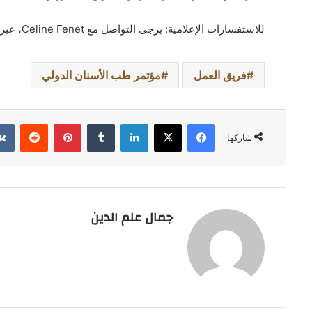
للاستفسارات الإعلامية: يرجى التواصل مع Celine Fenet، عبر الإيميل: celinefenet@dmgevents.com
فريق العمل
مؤتمر طب الأسنان الدولي
فيسبوك
‫X
لينكدإن
بينتيريست
شاركها
جمال علم الدين