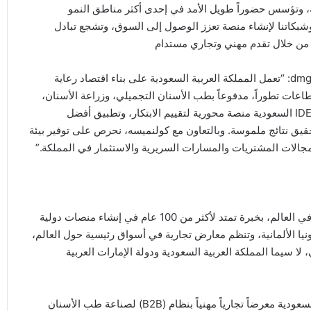
ة، وتؤسس حضوراً طويل الأمد في إحدى أكثر مناطق النمو
التعاون مع dmg events، نوحد خبراتنا وشبكاتنا لإنشاء منصة تعزز الوصول إلى السوق، وتشجع تبادل
من جانبه، قال جيف ديكنسون، الرئيس التنفيذي لــــ dmg events: “تعمل المملكة العربية السعودية على بناء اقتصاد رعاية
عات تطوراً، مدفوعاً بطب الأسنان التجميلي، وزراعة الأسنان،
والتقنيات المتقدمة، والنمو السريع للقطاع الخاص. وسيمثل IDEM السعودية منصة محورية لتقييم الابتكار، وتطبيق أفضل
قيق نتائج ملموسة. وبالتعاون مع كولنميسه، نحرص على توفير بيئة
مجالات المشتريات والمسارات السريرية والاستثمار في المملكة.”
تُعد كولنميسه واحدة من أبرز شركات تنظيم المعارض التجارية في العالم، بخبرة تمتد لأكثر من 100 عام في إنشاء منصات دولية
نيا الألمانية، وتنظم معارض تجارية في أسواق رئيسية حول العالم،
سيما المملكة العربية السعودية ودولة الإمارات العربية
ويُعد معرض ومؤتمر طب الأسنان الدولي في المملكة العربية السعودية معرضاً تجارياً مهنياً بنظام (B2B) لصناعة طب الأسنان