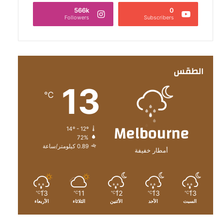
566k
0
Followers
Subscribers
الطقس
13
℃
Melbourne
14º - 12º
72%
0.89 كيلومتر/ساعة
أمطار خفيفة
13
11
12
13
13
℃
℃
℃
℃
℃
السبت
الأحد
الأثنين
الثلاثاء
الأربعاء