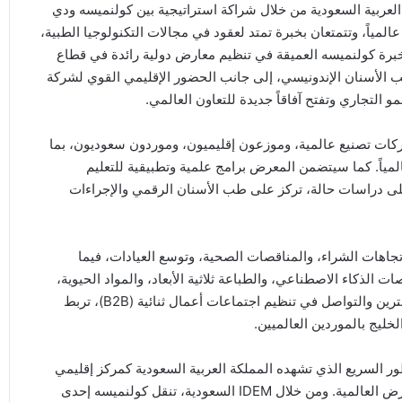
عربية السعودية من خلال شراكة استراتيجية بين كولنميسه ودي
، حيث تنظم الشركتان معاً ما يقارب 200 فعالية عالمياً، وتتمتعان بخبرة تمتد لعقود في مجالات التكنولوجيا الطبية،
برة كولنميسه العميقة في تنظيم معارض دولية رائدة في قطاع
رة وIDEC – معرض ومؤتمر طب الأسنان الإندونيسي، إلى جانب الحضور الإقليمي القوي لشركة
كات تصنيع عالمية، وموزعون إقليميون، وموردون سعوديون، بما
لمياً. كما سيتضمن المعرض برامج علمية وتطبيقية للتعليم
 دراسات حالة، تركز على طب الأسنان الرقمي والإجراءات
اهات الشراء، والمناقصات الصحية، وتوسع العيادات، فيما
ذكاء الاصطناعي، والطباعة ثلاثية الأبعاد، والمواد الحيوية،
ونماذج العمل السريري من الجيل الجديد. وستسهم برامج المشترين والتواصل في تنظيم اجتماعات أعمال ثنائية (B2B)، تربط
خليج بالموردين العالميين.
ور السريع الذي تشهده المملكة العربية السعودية كمركز إقليمي
للصناعات المتخصصة يؤكد مكانتها المتنامية على خريطة المعارض العالمية. ومن خلال IDEM السعودية، تنقل كولنميسه إحدى