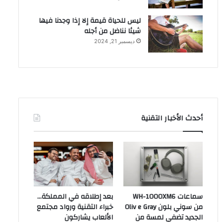
ليس للحياة قيمة إلا إذا وجدنا فيها
شيئا نناضل من أجله
ديسمبر 21, 2024
أحدث الأخبار التقنية
سماعات WH-1000XM6
بعد إطلاقه في المملكة…
من سوني بلون Oliv e Gray
خبراء التقنية ورواد مجتمع
الجديد تضفي لمسة من
الألعاب يشاركون