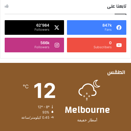
تابعنا على
62٬984
847k
Followers
Fans
566k
0
Followers
Subscribers
الطقس
12
℃
Melbourne
12º - 8º
93%
0.45 كيلومتر/ساعة
أمطار خفيفة