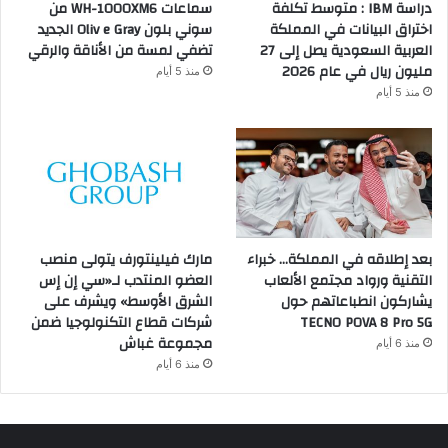
دراسة IBM : متوسط تكلفة
سماعات WH-1000XM6 من
اختراق البيانات في المملكة
سوني بلون Oliv e Gray الجديد
العربية السعودية يصل إلى 27
تضفي لمسة من الأناقة والرقي
مليون ريال في عام 2026
منذ 5 أيام
منذ 5 أيام
بعد إطلاقه في المملكة… خبراء
مارك فيلينتورف يتولى منصب
التقنية ورواد مجتمع الألعاب
العضو المنتدب لـ«سي إن إس
يشاركون انطباعاتهم حول
الشرق الأوسط» ويشرف على
TECNO POVA 8 Pro 5G
شركات قطاع التكنولوجيا ضمن
مجموعة غباش
منذ 6 أيام
منذ 6 أيام