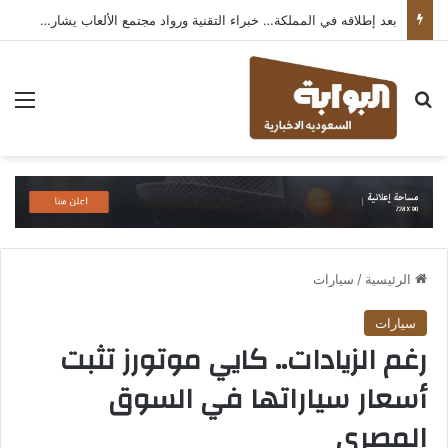
بعد إطلاقه في المملكة… خبراء التقنية ورواد مجتمع الألعاب يشاركون انطباعاتهم حول TECNO POVA 8 Pro 5G
بحث عن
الق
الرئيسية
/
سيارات
سيارات
رغم الزيادات.. كايي موتورز تثبت
أسعار سياراتها في السوق
المصري