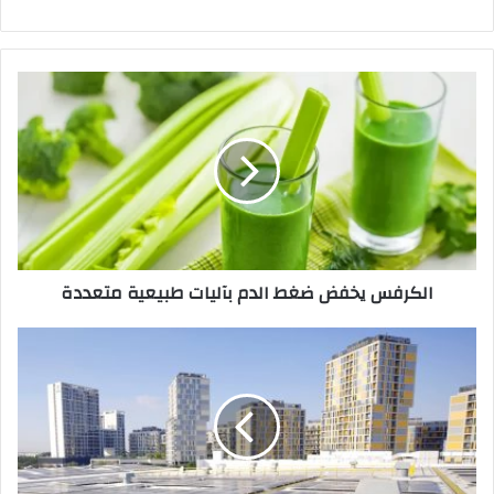
الكرفس
يخفض
ضغط
الدم
بآليات
طبيعية
متعددة
الكرفس يخفض ضغط الدم بآليات طبيعية متعددة
شركة
ألفا
نيرو
تعلن
عن
تعاون
استراتيجي