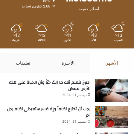
68%
2.68 كيلومتر/ساعة
أمطار خفيفة
12
12
11
13
13
℃
℃
℃
℃
℃
السبت
الأحد
الأثنين
الثلاثاء
الأربعاء
الأشهر
الأخيرة
تعليقات
‫اصرخ لتعلم أنك ما زلتَ حيّاً وأن الحياة على هذه
الأرض ممكن
ديسمبر 21, 2024
يجب أن أخترع نظاماً وإلا فسيستعبدني نظام رجل
آخر
ديسمبر 21, 2024