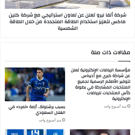
مع
شركة
شركة ألفا نيرو تعلن عن تعاون استراتيجي مع شركة كلين
كلين
ماكس لتعزيز استخدام الطاقة المتجددة من خلال الطاقة
ماكس
الشمسية
لتعزيز
استخدام
الطاقة
المتجددة
مقالات ذات صلة
من
خلال
الطاقة
مؤسسة الرياضات الإلكترونية تعلن
الشمسية
عن شراكة كبرى مع أديداس
لتوفير الأطقم الرسمية لجميع
المنتخبات المشاركة في بطولة
كأس المنتخبات للرياضات
الإلكترونية
بسبب برشلونة.. أزمة «تمرد» في
منذ أسبوع واحد
الهلال السعودي
منذ أسبوع واحد