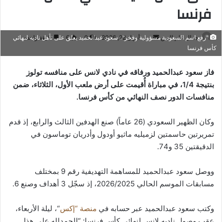
فرنسا
أرسل
جمال علم الدين
أبريل 22, 2026
0
6
دقيقة واحدة
"رفع اسم السعودية مسؤولية وفخر".. سعود عبدالحميد يعلق على تأهل ناديه لنهائي
كأس فرنسا
بريدا
إلكترونيا
فاز سعود عبدالحميد ورفاقه في نادي لانس على منافسه تولوز
بنتيجة 1/4، في مباراة أُقيمت على أرض ملعب الأول، الثلاثاء، ضمن
منافسات الدور نصف النهائي من كأس فرنسا.
وكان الظهير السعودي (26 عاماً) صنع الهدفين الثالث والرابع، إذ قدم
تمريرتين حاسمتين لزميليه ماثيو أودول وأدريان توماسون في
الدقيقتين 35 و74.
ووصل سعود عبدالحميد للمساهمة التهديفية رقم 9 بمختلف
مسابقات الموسم الحالي 2026/2025، إذ سجّل 3 أهداف وصنع 6.
وكتب سعود عبدالحميد عبر حسابه في
منصة “إكس
“، ليلة الأربعاء،
عقب وصول ناديه لانس لنهائي كأس فرنسا: “الحمدلله على هذا