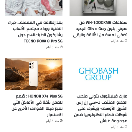
سماعات WH-1000XM6 من
بعد إطلاقه في المملكة… خبراء
سوني بلون Oliv e Gray الجديد
التقنية ورواد مجتمع الألعاب
تضفي لمسة من الأناقة والرقي
يشاركون انطباعاتهم حول
TECNO POVA 8 Pro 5G
منذ 4 أيام
منذ 5 أيام
مارك فيلينتورف يتولى منصب
HONOR X7e Plus 5G : صُمم
العضو المنتدب لـ«سي إن إس
للعمل بثقة في الأماكن التي
الشرق الأوسط» ويشرف على
تعجز فيها الهواتف الأخرى عن
شركات قطاع التكنولوجيا ضمن
الاستمرار
مجموعة غباش
منذ 5 أيام
منذ 5 أيام