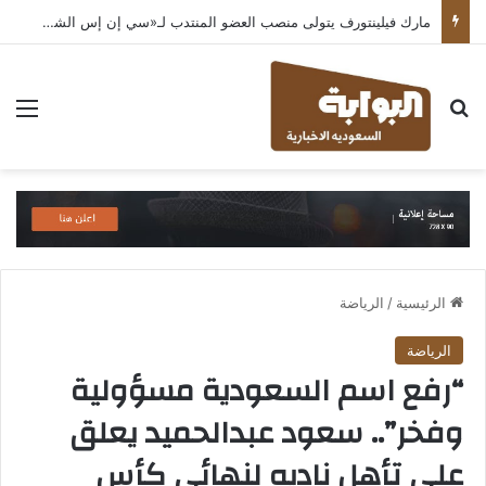
مارك فيلينتورف يتولى منصب العضو المنتدب لـ«سي إن إس الشرق الأوسط» ويشرف على شركات قطاع التكنولوجيا ضمن مجموعة غباش
بحث عن
الق
الرئيسية
/
الرياضة
الرياضة
“رفع اسم السعودية مسؤولية
وفخر”.. سعود عبدالحميد يعلق
على تأهل ناديه لنهائي كأس