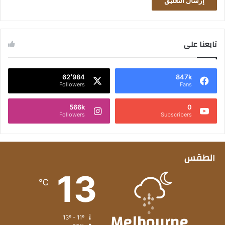
تابعنا على
62٬984
847k
Followers
Fans
566k
0
Followers
Subscribers
الطقس
13
℃
Melbourne
13º - 11º