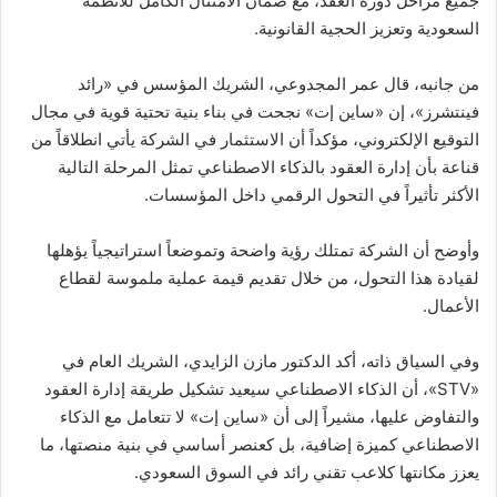
جميع مراحل دورة العقد، مع ضمان الامتثال الكامل للأنظمة
السعودية وتعزيز الحجية القانونية.
من جانبه، قال عمر المجدوعي، الشريك المؤسس في «رائد
فينتشرز»، إن «ساين إت» نجحت في بناء بنية تحتية قوية في مجال
التوقيع الإلكتروني، مؤكداً أن الاستثمار في الشركة يأتي انطلاقاً من
قناعة بأن إدارة العقود بالذكاء الاصطناعي تمثل المرحلة التالية
الأكثر تأثيراً في التحول الرقمي داخل المؤسسات.
وأوضح أن الشركة تمتلك رؤية واضحة وتموضعاً استراتيجياً يؤهلها
لقيادة هذا التحول، من خلال تقديم قيمة عملية ملموسة لقطاع
الأعمال.
وفي السياق ذاته، أكد الدكتور مازن الزايدي، الشريك العام في
«STV»، أن الذكاء الاصطناعي سيعيد تشكيل طريقة إدارة العقود
والتفاوض عليها، مشيراً إلى أن «ساين إت» لا تتعامل مع الذكاء
الاصطناعي كميزة إضافية، بل كعنصر أساسي في بنية منصتها، ما
يعزز مكانتها كلاعب تقني رائد في السوق السعودي.