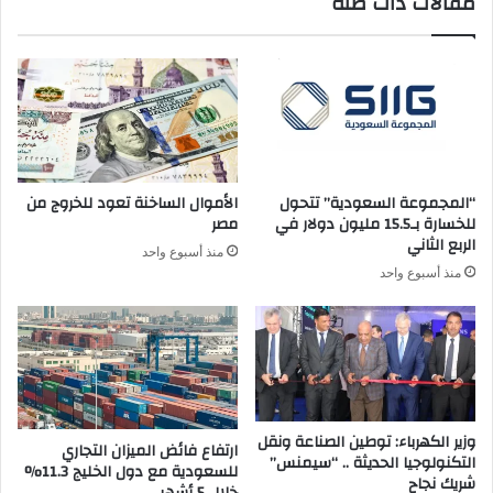
مقالات ذات صلة
“المجموعة السعودية” تتحول
الأموال الساخنة تعود للخروج من
للخسارة بـ15.5 مليون دولار في
مصر
الربع الثاني
منذ أسبوع واحد
منذ أسبوع واحد
وزير الكهرباء: توطين الصناعة ونقل
ارتفاع فائض الميزان التجاري
التكنولوجيا الحديثة .. “سيمنس”
للسعودية مع دول الخليج 11.3%
شريك نجاح