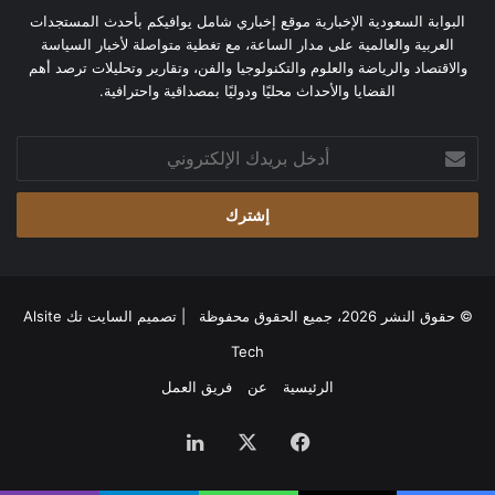
البوابة السعودية الإخبارية موقع إخباري شامل يوافيكم بأحدث المستجدات
العربية والعالمية على مدار الساعة، مع تغطية متواصلة لأخبار السياسة
والاقتصاد والرياضة والعلوم والتكنولوجيا والفن، وتقارير وتحليلات ترصد أهم
القضايا والأحداث محليًا ودوليًا بمصداقية واحترافية.
أدخل
بريدك
الإلكتروني
© حقوق النشر 2026، جميع الحقوق محفوظة | تصميم
السايت تك Alsite
Tech
الرئيسية
عن
فريق العمل
فيسبوك
‫X
لينكدإن