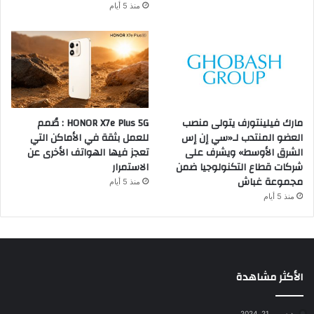
منذ 5 أيام
مارك فيلينتورف يتولى منصب
HONOR X7e Plus 5G : صُمم
العضو المنتدب لـ«سي إن إس
للعمل بثقة في الأماكن التي
الشرق الأوسط» ويشرف على
تعجز فيها الهواتف الأخرى عن
شركات قطاع التكنولوجيا ضمن
الاستمرار
مجموعة غباش
منذ 5 أيام
منذ 5 أيام
الأكثر مشاهدة
ديسمبر 21, 2024