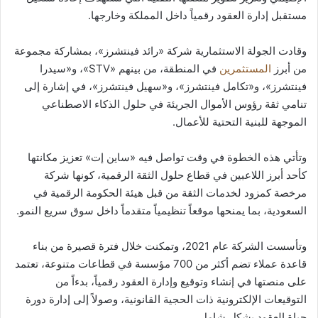
مستقبل إدارة العقود رقمياً داخل المملكة وخارجها.
وقادت الجولة الاستثمارية شركة «رائد فينتشرز»، بمشاركة مجموعة
من أبرز
المستثمرين
في المنطقة، من بينهم «STV»، و«سيدرا
فينتشرز»، و«تكامل فينتشرز»، و«سهيل فينتشرز»، في إشارة إلى
تنامي ثقة رؤوس الأموال الجريئة في حلول الذكاء الاصطناعي
الموجهة للبنية التحتية للأعمال.
وتأتي هذه الخطوة في وقت تواصل فيه «ساين إت» تعزيز مكانتها
كأحد أبرز اللاعبين في قطاع حلول الثقة الرقمية، كونها شركة
مرخصة كمزود لخدمات الثقة من قبل هيئة الحكومة الرقمية في
السعودية، بما يمنحها موقعاً تنظيمياً متقدماً داخل سوق سريع النمو.
وتأسست الشركة عام 2021، وتمكنت خلال فترة قصيرة من بناء
قاعدة عملاء تضم أكثر من 700 مؤسسة في قطاعات متنوعة، تعتمد
على منصتها في إنشاء وتوقيع وإدارة العقود رقمياً، بدءاً من
التوقيعات الإلكترونية ذات الحجية القانونية، وصولاً إلى إدارة دورة
حياة العقود بشكل شامل.