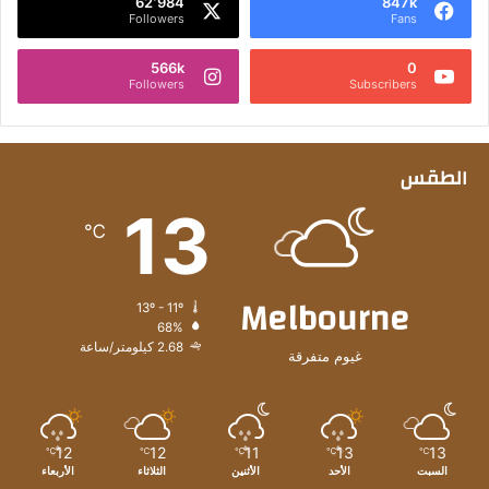
62٬984
847k
Followers
Fans
566k
0
Followers
Subscribers
الطقس
13
℃
Melbourne
13º - 11º
68%
2.68 كيلومتر/ساعة
غيوم متفرقة
12
12
11
13
13
℃
℃
℃
℃
℃
السبت
الأحد
الأثنين
الثلاثاء
الأربعاء