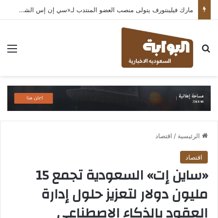
مارك فيلينتورف يتولى منصب العضو المنتدب لـ«سي إن إس الشرق الأوسط» ويشرف على شركات قطاع التكنولوجيا ضمن مجموعة غباش
بحث عن
الق
الرئيسية
/
اقتصاد
اقتصاد
«ساين إت» السعودية تجمع 15
مليون دولار لتعزيز حلول إدارة
العقود بالذكاء الاصطناعي