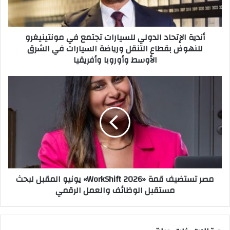
مونتينيغرو
للنهوض
بقطاع
أندية الإتحاد الدولي للسيارات تجتمع في مونتينيغرو
التنقل
للنهوض بقطاع التنقل ورياضة السيارات في الشرق
ورياضة
الأوسط وأوروبا وأفريقيا
السيارات
في
الشرق
مصر
الأوسط
تستضيف
وأوروبا
قمة
وأفريقيا
«WorkShift
2026»
يونيو
المقبل
لبحث
مستقبل
مصر تستضيف قمة «WorkShift 2026» يونيو المقبل لبحث
الوظائف
مستقبل الوظائف والعمل الرقمي
والعمل
الرقمي