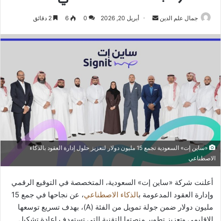
أرسل
جمال علم الدين
أبريل 20, 2026
0
6
2 دقائق
بريدا
إلكترونيا
«ساين إت» السعودية تجمع 15 مليون دولار لتعزيز حلول إدارة العقود بالذكاء
الاصطناعي
أعلنت شركة «ساين إت» السعودية، المتخصصة في التوقيع الرقمي
وإدارة العقود المدعومة ب
الذكاء الاصطناعي
، عن نجاحها في جمع 15
مليون دولار ضمن جولة تمويل من الفئة (A)، بهدف تسريع توسعها
الإقليمي وتعزيز تطوير منصتها التقنية التي تستهدف إعادة تشكيل