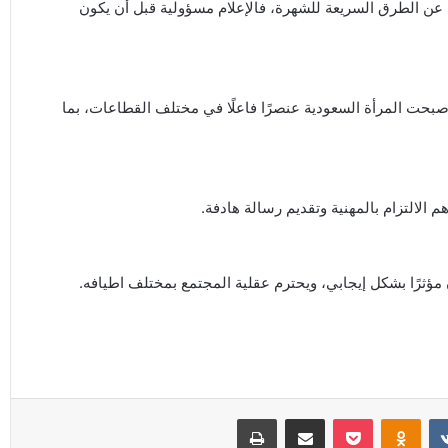
ثن عن الطرق السريعة للشهرة، فالإعلام مسؤولية قبل أن يكون
د تمكينًا غير مسبوق بفضل دعم القيادة ورؤية 2030، وأصبحت المرأة السعودية عنصرًا فاعلًا في مختلف القطاعات، بما
هم الالتزام بالمهنية وتقديم رسالة هادفة.
 مؤثرًا بشكل إيجابي، ويحترم عقلية المجتمع بمختلف اطيافه.
Odnoklassniki
‫Pocket
مشاركة عبر البريد
طباعة