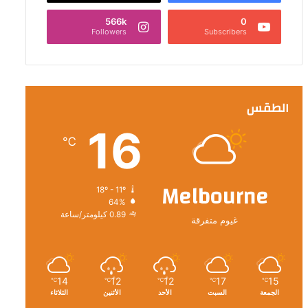
566k
0
Followers
Subscribers
الطقس
16
℃
Melbourne
18º - 11º
64%
0.89 كيلومتر/ساعة
غيوم متفرقة
14
12
12
17
15
℃
℃
℃
℃
℃
الجمعة
السبت
الأحد
الأثنين
الثلاثاء