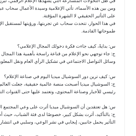
في ظل التحولات المتسارعة التي يشهدها الإعلام الرقمي، تب
ومن بين هذه الأسماء، تأتي الإعلامية وسيدة الأعمال سحاب عبد
على التأثير الحقيقي لا الشهرة المؤقتة.
في هذا الحوار، تتحدث سحاب عن تجربتها، ورؤيتها لمستقبل الإ
طموحاتها القادمة.
س: بدايةً، كيف جاءت فكرة دخولك المجال الإعلامي؟
ج: جاء توجهي نحو الإعلام من قناعة راسخة بأهمية هذا المجال
وسائل التواصل الاجتماعي في تشكيل الرأي العام ونقل المعل
س: كيف ترين دور السوشيال ميديا اليوم في صناعة الإعلام؟
ج: السوشيال ميديا أصبحت منصة عالمية حقيقية، جعلت العالم 
رئيسي للأخبار وصناعة المحتوى، وتعتمد عليها حتى القنوات الت
س: هل تعتقدين أن السوشيال ميديا أثرت على وعي المجتمع ا
ج: بالتأكيد، أثرت بشكل كبير، خصوصًا لدى فئة الشباب، حيث أص
التأثير يحمل جانبين، إيجابي في نشر الوعي، وسلبي في انتشا