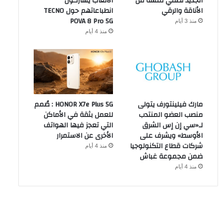
الجديد تضفي لمسة من
الألعاب يشاركون
الأناقة والرقي
انطباعاتهم حول TECNO
POVA 8 Pro 5G
منذ 3 أيام
منذ 4 أيام
مارك فيلينتورف يتولى
HONOR X7e Plus 5G : صُمم
منصب العضو المنتدب
للعمل بثقة في الأماكن
لـ«سي إن إس الشرق
التي تعجز فيها الهواتف
الأوسط» ويشرف على
الأخرى عن الاستمرار
شركات قطاع التكنولوجيا
منذ 4 أيام
ضمن مجموعة غباش
منذ 4 أيام