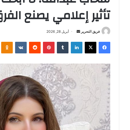
تأثير إعلامي يصنع الفر
أرسل
فريق التحرير
أبريل 28, 2026
بريدا
فيسبوك
‫X
لينكدإن
بينتيريست
i
إلكترونيا