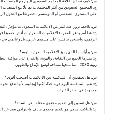
س: كيف تصفين علاقة المجتمع السعودي اليوم مع المنصات الر
ج: المجتمع السعودي من أكثر المجتمعات تفاعلًا مع المنصات 
على المستوى الشخصي أو المؤسسي، خصوصًا مع التحول الرقمي
س: نلاحظ بروز عدد كبير من الإعلاميات السعوديات مؤخرًا، كي
ج: هذا أمر يدعو للفخر، فالإعلاميات السعوديات أثبتن حضورًا قويً
الرقمي، وأصبحن ينافسن على مستوى عربي، بل وعالمي في ب
س: برأيك، ما الذي يميز الإعلامية السعودية اليوم؟
ج: يميزها الجمع بين الثقافة، والهوية، والقدرة على مواكبة ال
رؤية 2030، مما منحها مساحة أوسع للإبداع والظهور.
س: هل تعتقدين أن المنافسة بين الإعلاميات أصبحت أقوى؟
ج: نعم، المنافسة اليوم قوية جدًا، لكنها إيجابية، لأنها تدفع ن
موجودة في بعض الفترات.
س: هل تسعين إلى تقديم محتوى مختلف عن السائد؟
ج: بالتأكيد، هدفي هو تقديم محتوى هادف واحترافي بعيد عن 