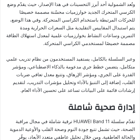
وتُعد الشمولية أحد أبرز التحسينات في هذا الإصدار، حيث يقدّم وضع
الكرسي المتحرك الجديد خوارزميات محسّنة مصممة خصيصًا
للحركات المرتبطة باستخدام الكراسي المتحركة. وفي هذا الوضع،
يتم استبدال المقاييس التقليدية مثل السعرات الحرارية ومدة
التمرين وساعات النشاط بخوارزميات علمية لمعدل استهلاك الطاقة
مصممة خصيصًا لمستخدمي الكراسي المتحركة.
وعبر السلسلة بالكامل، يستفيد المستخدمون من نظام تدريب علمي
متكامل، يتضمن خطط جري مدعومة بالذكاء الاصطناعي، ومؤشر
القدرة على الجري، ومؤشر الإرهاق، وتتبع معدل تعافي ضربات
القلب، إضافة إلى التنبؤ بالأداء وتحليل مؤشرات التدريب، لتقديم
إرشادات قائمة على البيانات تساعد على تحسين الأداء العام.
إدارة صحية شاملة
تقدّم سلسلة HUAWEI Band 11 ترقية شاملة في مجال مراقبة
الصحة، حيث تشمل تتبع جودة النوم وصحة القلب والأوعية الدموية
والحالة العاطفية. ومن خلال تحليل عاطفي متعدد الأبعاد، يوفّر