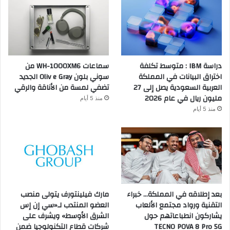
دراسة IBM : متوسط تكلفة
سماعات WH-1000XM6 من
اختراق البيانات في المملكة
سوني بلون Oliv e Gray الجديد
العربية السعودية يصل إلى 27
تضفي لمسة من الأناقة والرقي
مليون ريال في عام 2026
منذ 5 أيام
منذ 5 أيام
بعد إطلاقه في المملكة… خبراء
مارك فيلينتورف يتولى منصب
التقنية ورواد مجتمع الألعاب
العضو المنتدب لـ«سي إن إس
يشاركون انطباعاتهم حول
الشرق الأوسط» ويشرف على
TECNO POVA 8 Pro 5G
شركات قطاع التكنولوجيا ضمن