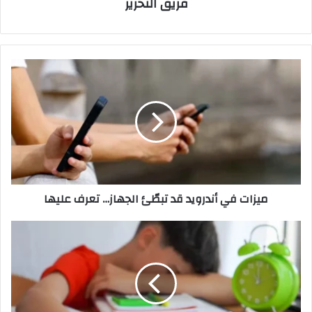
فريق التحرير
ميزات
في
أندرويد
قد
تبطّئ
الجهاز…
تعرف
عليها
ميزات في أندرويد قد تبطّئ الجهاز… تعرف عليها
اكتشاف
3
أنماط
بيولوجية
مختلفة
لاضطراب