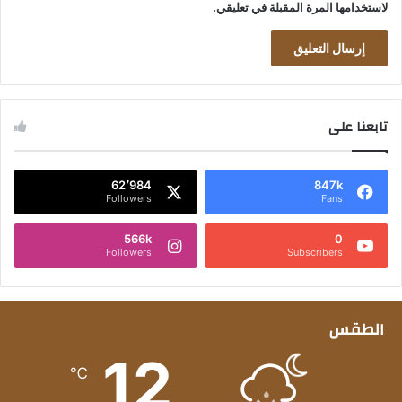
لاستخدامها المرة المقبلة في تعليقي.
تابعنا على
62٬984
847k
Followers
Fans
566k
0
Followers
Subscribers
الطقس
12
℃