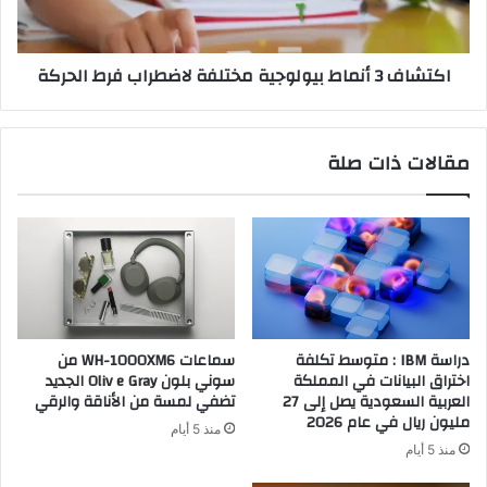
فرط
الحركة
اكتشاف 3 أنماط بيولوجية مختلفة لاضطراب فرط الحركة
مقالات ذات صلة
دراسة IBM : متوسط تكلفة
سماعات WH-1000XM6 من
اختراق البيانات في المملكة
سوني بلون Oliv e Gray الجديد
العربية السعودية يصل إلى 27
تضفي لمسة من الأناقة والرقي
مليون ريال في عام 2026
منذ 5 أيام
منذ 5 أيام