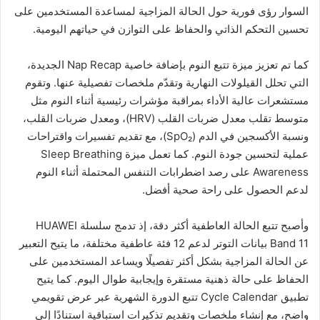
السوار رؤى فورية حول الحالة المزاجية لمساعدة المستخدمين على
تحسين التحكم الذاتي والحفاظ على التوازن في حياتهم اليومية.
كما تم تعزيز ميزة تتبع النوم بإضافة خاصية Nap Recap الجديدة،
التي تحلل القيلولات النهارية وتقدّم ملخصات تفصيلية عنها. وتقوم
مستشعرات عالية الأداء بمراقبة مؤشرات رئيسية أثناء النوم مثل
متوسط تقلب معدل ضربات القلب (HRV)، ومعدل ضربات القلب،
ونسبة الأكسجين في الدم (SpO₂)، مع تقديم تفسيرات واقتراحات
عملية لتحسين جودة النوم. كما تعمل ميزة Sleep Breathing
Awareness على رصد اضطرابات التنفس المحتملة أثناء النوم
لدعم الحصول على راحة صحية أفضل.
وأصبح تتبع الحالة العاطفية أكثر دقة، إذ تدمج سلسلة HUAWEI
Band 11 بيانات التوتر لدعم 12 فئة عاطفية مختلفة، ما يتيح التعبير
عن الحالة المزاجية بشكل أكثر تفصيلًا ويساعد المستخدمين على
الحفاظ على حالة ذهنية مستقرة وإيجابية طوال اليوم. كما يتيح
تطبيق Cycle Calendar تتبع الدورة الشهرية عبر عرض تقويمي
واضح، مع إنشاء ملخصات وتقديم تذكيرات استباقية استنادًا إلى