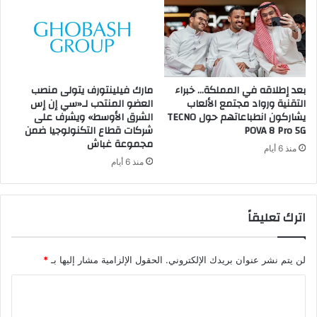
بعد إطلاقه في المملكة… خبراء
مارك فيلينتورف يتولى منصب
التقنية ورواد مجتمع الألعاب
العضو المنتدب لـ«سي إن إس
يشاركون انطباعاتهم حول TECNO
الشرق الأوسط» ويشرف على
POVA 8 Pro 5G
شركات قطاع التكنولوجيا ضمن
مجموعة غباش
منذ 6 أيام
منذ 6 أيام
اترك تعليقاً
لن يتم نشر عنوان بريدك الإلكتروني.
الحقول الإلزامية مشار إليها بـ
*
ا
ل