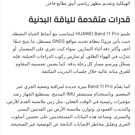
الهيكلية وتقديم مظهر رياضي أنيق بطابع فاخر.
قدرات متقدمة للياقة البدنية
صُمم HUAWEI Band 11 Pro ليتناسب مع أنماط الحياة النشطة،
حيث يأتي مزودًا بنظام تحديد مواقع GNSS مستقل، ما يتيح تتبعًا
أخف وأكثر دقة أثناء التمارين. سواء كنت تجري على المضمار، أو
تتدرّب في الهواء الطلق، أو تمارس ركوب الدراجات الجبلية، فإنه
يسجّل ويرسم مسار كل رحلة بدقة. كما يضمن تصميمه المقاوم
للعرق متانة عالية خلال جلسات التدريب المكثفة.
كما يقدّم Band 11 Pro ميزة جديدة لمراقبة وضعية الجري عبر
المعصم. وباستخدام مستشعر IMU المدمج، يستطيع الجهاز رصد
مؤشرات رئيسية في الوقت الفعلي، مثل زمن ملامسة القدم للأرض،
والتذبذب العمودي، وتوازن ملامسة الأرض بين القدمين اليمنى
واليسرى. وتساعد هذه البيانات المستخدمين على تحسين أسلوب
الجري وتقليل مخاطر الإصابات الناتجة عن الوضعية غير الصحيحة.