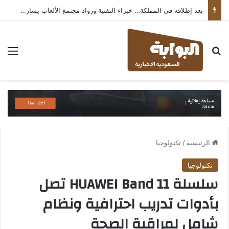
بعد إطلاقه في المملكة… خبراء التقنية ورواد مجتمع الألعاب يشاركون انطباعاتهم حول TECNO POVA 8 Pro 5G
بحث عن
الق
الرئيسية
/
تكنولوجيا
تكنولوجيا
سلسلة HUAWEI Band 11 تصل
بأدوات تدريب احترافية ونظام
شامل لمراقبة الصحة