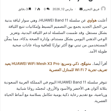
أرسل
فريق التحرير
مارس 12, 2026
0
7
3 دقائق
بريدا
أعلنت
هواوي
عن سلسلة HUAWEI Band 11، وهي سوار لياقة بدنية
إلكترونيا
من الجيل الجديد يجمع بين التصميم البسيط وإمكانيات تتبع اللياقة
بشكل مستقل. وقد صُممت السلسلة لدعم اللياقة البدنية، وتعزيز
الوعي الذهني اليومي بشكل مستدام، وإدارة الصحة بذكاء، مما يمكّن
المستخدمين من تبني نهج أكثر توازنًا للعافية وبناء عادات صحية
طويلة الأمد.
أقرأ أيضا..
متوهّج، ذكي وسريع: HUAWEI WiFi Mesh X3 Pro يعيد
تعريف تجربة Wi Fi 7 للمنازل العصرية
تتوفر سلسلة HUAWEI Band 11 اليوم في المملكة العربية السعودية
بثلاثة ألوان هي الأخضر والأسود والأزرق، لتجسّد روحًا شبابية
ورياضية، مع تقديم رعاية ذكية يومية تتكامل بسلاسة مع أنماط الحياة
العصرية.