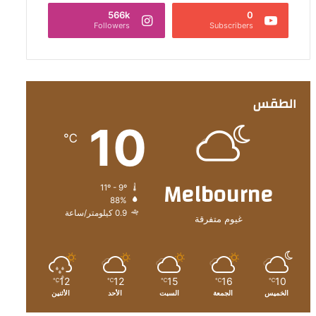
566k
0
Followers
Subscribers
الطقس
10
℃
Melbourne
11º - 9º
88%
0.9 كيلومتر/ساعة
غيوم متفرقة
12
12
15
16
10
℃
℃
℃
℃
℃
الخميس
الجمعة
السبت
الأحد
الأثنين