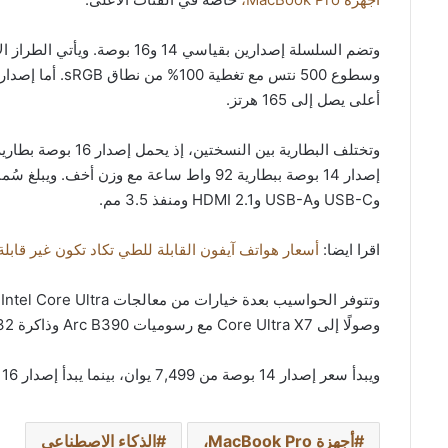
أعلى يصل إلى 165 هرتز.
وUSB-C وUSB-A وHDMI 2.1 ومنفذ 3.5 مم.
اقرا ايضا:
أسعار هواتف آيفون القابلة للطي تكاد تكون غير قابل
وصولًا إلى Core Ultra X7 مع رسوميات Arc B390 وذاكرة 32 جيجابايت.
ويبدأ سعر إصدار 14 بوصة من 7,499 يوان، بينما يبدأ إصدار 16 بوصة من 7,699 يوان، دون تأكيد موعد التوفر العالمي حتى الآن.
أجهزة MacBook Pro،
الذكاء الاصطناعي