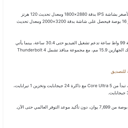
وتضم السلسلة إصدارين بقياسي 14 و16 بوصة. ويأتي الطراز الأصغر بشاشة IPS بدقة 2880×1800 ومعدل تحديث 120 هرتز
وسطوع 500 نتس مع تغطية 100% من نطاق sRGB. أما إصدار 16 بوصة فيحصل على شاشة بدقة 3200×2000 ومعدل تحديث
وتختلف البطارية بين النسختين، إذ يحمل إصدار 16 بوصة بطارية 99 واط ساعة تدعم تشغيل الفيديو حتى 30.4 ساعة، بينما يأتي
إصدار 14 بوصة ببطارية 92 واط ساعة مع وزن أخف. ويبلغ سُمك الجهازين 15.9 مم، مع مجموعة منافذ تشمل Thunderbolt 4
ة للتصديق
وتتوفر الحواسيب بعدة خيارات من معالجات Intel Core Ultra، تبدأ من Core Ultra 5 مع ذاكرة 24 جيجابايت وتخزين 1 تيرابايت،