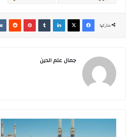
فيسبوك
‫X
لينكدإن
بينتيريست
شاركها
جمال علم الدين
خدمة
رقمية
لرصد