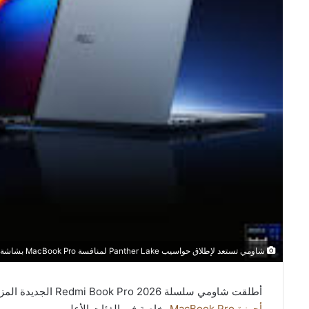
شاومي تستعد لإطلاق حواسيب Panther Lake لمنافسة MacBook Pro بشاشة 165 هرتز
أطلقت شاومي سلسلة Redmi Book Pro 2026 الجديدة المزودة بمعالجات Panther Lake في الصين، وتستهدف منافسة
أجهزة MacBook Pro،
خاصة في الفئات الأعلى.