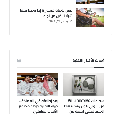
ليس للحياة قيمة إلا إذا وجدنا فيها
شيئا نناضل من أجله
ديسمبر 21, 2024
أحدث الأخبار التقنية
سماعات WH-1000XM6
بعد إطلاقه في المملكة…
من سوني بلون Oliv e Gray
خبراء التقنية ورواد مجتمع
الجديد تضفي لمسة من
الألعاب يشاركون