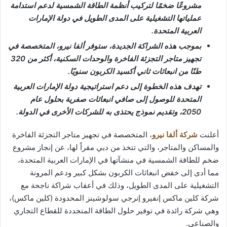
مشروعًا ضخمًا لتركيب أنظمة الطاقة الشمسية لدعم استدامة
عملياتها التشغيلية على المدى الطويل في دولة الإمارات
العربية المتحدة.
بموجب هذه الشراكة الجديدة، ستوفر ألفا نيرو، المتخصصة في
تجهيز متاجر التجزئة الفاخرة والوحدات السكنية، أكثر من 320
طنًا من انبعاثات ثاني أكسيد الكربون سنويًا.
تهدف هذه الخطوة إلى دعم استراتيجية دولة الإمارات العربية
المتحدة للوصول إلى صافي انبعاثات صفرية بحلول عام
2050، وتقديم نموذج يحتذى به للشركات الأخرى في الدولة.
أعلنت
شركة ألفا نيرو
، المتخصصة في تجهيز متاجر التجزئة الفاخرة
والمساكن والمتاجر، والتي تتخذ من دبي مقراً لها، عن إنجاز مشروع
ضخم للطاقة الشمسية في منشآتها في الإمارات العربية المتحدة،
مما أدى إلى خفض انبعاثات الكربون بشكل كبير ودعم المرونة
التشغيلية على المدى الطويل، وذلك في أعقاب شراكة ناجحة مع
شركة كلين ماكس إنفيرو إنرجي سولوشينز المحدودة (كلين ماكس)،
وهي شركة رائدة في توفير حلول الطاقة المتجددة للقطاع التجاري
والصناعي.