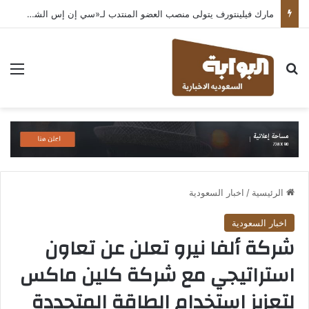
مارك فيلينتورف يتولى منصب العضو المنتدب لـ«سي إن إس الشرق الأوسط» ويشرف على شركات قطاع التكنولوجيا ضمن مجموعة غباش
بحث عن
الق
الرئيسية
/
اخبار السعودية
اخبار السعودية
شركة ألفا نيرو تعلن عن تعاون
استراتيجي مع شركة كلين ماكس
لتعزيز استخدام الطاقة المتجددة