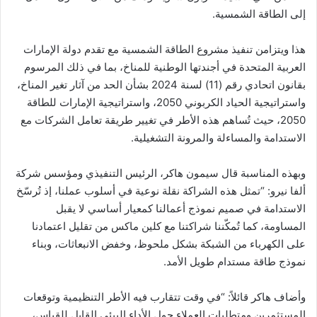
إلى الطاقة الشمسية.
هذا ويتزامن تنفيذ مشروع الطاقة الشمسية مع تقدم دولة الإمارات
العربية المتحدة في أجندتها الوطنية للمناخ، بما في ذلك المرسوم
بقانون اتحادي رقم (11) لسنة 2024 بشأن الحد من آثار تغير المناخ،
واستراتيجية الحياد الكربوني 2050، واستراتيجية الإمارات للطاقة
2050، حيث تُساهم هذه الأطر في تغيير طريقة تعامل الشركات مع
الاستدامة والمساءلة والمرونة التشغيلية.
وبهذه المناسبة قال سيمون هاكر، الرئيس التنفيذي ومؤسس شركة
ألفا نيرو: “تمثل هذه الشراكة نقلة نوعية في أسلوب عملنا، إذ تُرسّخ
الاستدامة في صميم نموذج أعمالنا كمعيار أساسي لا يقبل
المساومة، كما تُمكّننا شراكتنا مع كلين ماكس من تقليل اعتمادنا
على الكهرباء من الشبكة بشكل ملحوظ، وخفض الانبعاثات، وبناء
نموذج طاقة مستدام طويل الأمد.
وأضاف هاكر قائلاً: “في وقت تتقارب فيه الأطر التنظيمية وتوقعات
المستثمرين ومتطلبات العملاء حول الأداء البيئي القابل للقياس،