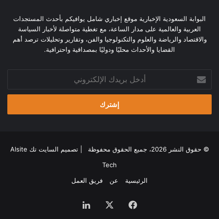
البوابة السعودية الإخبارية موقع إخباري شامل يوافيكم بأحدث المستجدات
العربية والعالمية على مدار الساعة، مع تغطية متواصلة لأخبار السياسة
والاقتصاد والرياضة والعلوم والتكنولوجيا والفن، وتقارير وتحليلات ترصد أهم
القضايا والأحداث محليًا ودوليًا بمصداقية واحترافية.
أدخل
بريدك
الإلكتروني
© حقوق النشر 2026، جميع الحقوق محفوظة | تصميم
السايت تك Alsite
Tech
الرئيسية
عن
فريق العمل
فيسبوك
‫X
لينكدإن