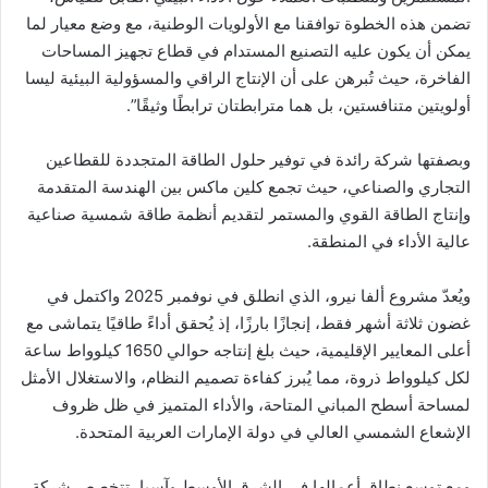
تضمن هذه الخطوة توافقنا مع الأولويات الوطنية، مع وضع معيار لما
يمكن أن يكون عليه التصنيع المستدام في قطاع تجهيز المساحات
الفاخرة، حيث تُبرهن على أن الإنتاج الراقي والمسؤولية البيئية ليسا
أولويتين متنافستين، بل هما مترابطتان ترابطًا وثيقًا”.
وبصفتها شركة رائدة في توفير حلول الطاقة المتجددة للقطاعين
التجاري والصناعي، حيث تجمع كلين ماكس بين الهندسة المتقدمة
وإنتاج الطاقة القوي والمستمر لتقديم أنظمة طاقة شمسية صناعية
عالية الأداء في المنطقة.
ويُعدّ مشروع ألفا نيرو، الذي انطلق في نوفمبر 2025 واكتمل في
غضون ثلاثة أشهر فقط، إنجازًا بارزًا، إذ يُحقق أداءً طاقيًا يتماشى مع
أعلى المعايير الإقليمية، حيث بلغ إنتاجه حوالي 1650 كيلوواط ساعة
لكل كيلوواط ذروة، مما يُبرز كفاءة تصميم النظام، والاستغلال الأمثل
لمساحة أسطح المباني المتاحة، والأداء المتميز في ظل ظروف
الإشعاع الشمسي العالي في دولة الإمارات العربية المتحدة.
ومع توسع نطاق أعمالها في الشرق الأوسط وآسيا، تتخصص شركة