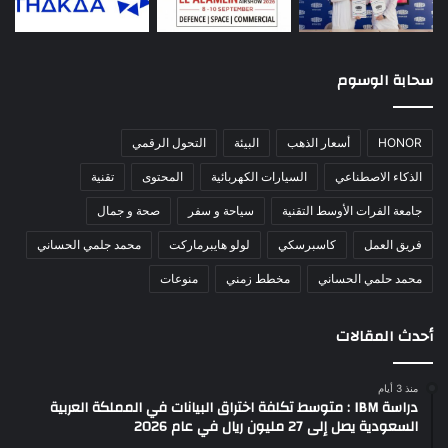
سحابة الوسوم
HONOR
أسعار الذهب
البيئة
التحول الرقمي
الذكاء الاصطناعي
السيارات الكهربائية
المحتوى
تقنية
جامعة الفرات الأوسط التقنية
سياحة و سفر
صحة و جمال
فريق العمل
كاسبرسكي
لولو هايبرماركت
محمد جلمي الحساني
محمد حلمي الحساني
مخطط زمني
منوعات
أحدث المقالات
منذ 3 أيام
دراسة IBM : متوسط تكلفة اختراق البيانات في المملكة العربية
السعودية يصل إلى 27 مليون ريال في عام 2026