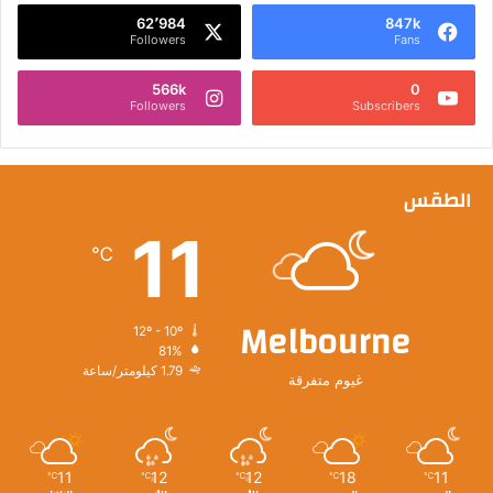
62٬984
847k
Followers
Fans
566k
0
Followers
Subscribers
الطقس
11
℃
Melbourne
12º - 10º
81%
1.79 كيلومتر/ساعة
غيوم متفرقة
11
12
12
18
11
℃
℃
℃
℃
℃