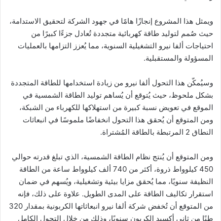
ويمثل هذا المشروع إنجازًا هامًا في جهود الشركة لتحقيق الاستدامة،
حيث صُمم لتوليد طاقة كهربائية متجددة تُعادل جزءًا كبيرًا من
احتياجات ألفا نيرو التشغيلية السنوية، مما يُعزز التزامها بالعمليات
المسؤولة والمستقبلية.
وسيُمكّن هذا التحول ألفا نيرو من زيادة استخدامها للطاقة المتجددة
بشكل ملحوظ، حيث يُتوقع أن يُساهم توليد الطاقة الشمسية في
الموقع في تعويض نسبة كبيرة من استهلاكها للكهرباء من الشبكة،
ومن المتوقع أن يُحقق هذا التحول انخفاضًا ملموسًا في انبعاثات
النطاق 2 المرتبطة بالطاقة المُشتراة.
ومن المتوقع أن يُنتج نظام الطاقة الشمسية، الذي تبلغ قدرته حوالي
450 كيلوواط ذروة، أكثر من 740 ألف كيلوواط ساعة من الطاقة
النظيفة سنويًا، مما يُحقق مزايا بيئية وتشغيلية، ويُسهم في ضمان
استقرار تكاليف الطاقة على المدى الطويل. علاوة على ذلك، فإنه
من المتوقع أن تُخفض شركة ألفا نيرو انبعاثاتها الكربونية بمقدار 320
طنًا من ثاني أكسيد الكربون سنويًا، وذلك من خلال التحول الكامل