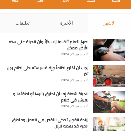
الجمعة
السبت
الأحد
الأثنين
الثلاثاء
الأشهر
الأخيرة
تعليقات
‫اصرخ لتعلم أنك ما زلتَ حيّاً وأن الحياة على هذه
الأرض ممكن
ديسمبر 21, 2024
يجب أن أخترع نظاماً وإلا فسيستعبدني نظام رجل
آخر
ديسمبر 21, 2024
الحياة شعلة إما أن نحترق بنارها أو نطفئها و
نعيش في ظلام
ديسمبر 21, 2024
زيادة القول تحكي النقص في العمل ومنطق
المرء قد يهديه للزلل