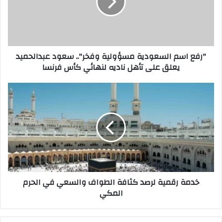
وفخر"..
سعود
عبدالحميد
يعلق
على
"رفع اسم السعودية مسؤولية وفخر".. سعود عبدالحميد
تأهل
يعلق على تأهل ناديه لنهائي كأس فرنسا
ناديه
لنهائي
كأس
خدمة
فرنسا
رقمية
لرصد
كثافة
الطواف
والسعي
في
الحرم
المكي
خدمة رقمية لرصد كثافة الطواف والسعي في الحرم
المكي