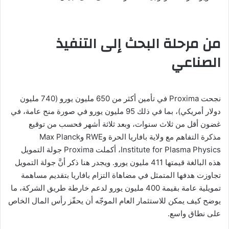
من مرحلة البحث إلى التنفيذ
الصناعي
نجحت Proxima في تأمين أكثر من 650 مليون يورو (740 مليون
دولار أمريكي)، بما في ذلك 95 مليون يورو في صورة منح عامة، في
غضون أقل من ثلاث سنوات، وبعد ثلاثة أشهر فحسب من توقيع
مذكرة التفاهم مع ولاية بافاريا الحرة وRWE وMax Planck
Institute for Plasma Physics، أكملت Proxima جولة التمويل
هذه البالغة قيمتها 411 مليون يورو. ويجدر هنا ذكر أنَّ جولة التمويل
تجاوزت هدفها المتمثل في مضاهاة التزام بافاريا بتقديم مساهمة
تمويلية عامة بقيمة 400 مليون يورو لدعم خارطة طريق الشركة، ما
يوضح كيف يمكن للاستثمار العام الموجّه أن يحفّز رأس المال الخاص
على نطاق واسع.