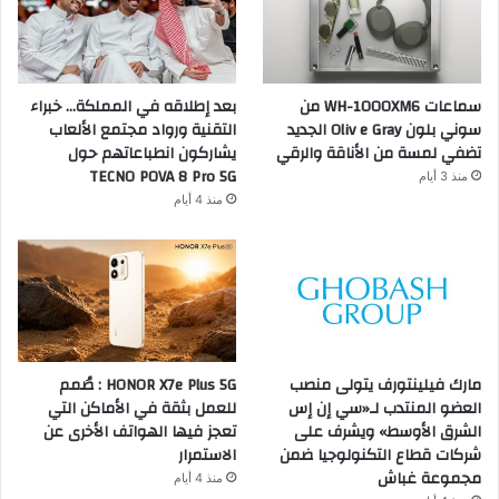
سماعات WH-1000XM6 من
بعد إطلاقه في المملكة… خبراء
سوني بلون Oliv e Gray الجديد
التقنية ورواد مجتمع الألعاب
تضفي لمسة من الأناقة والرقي
يشاركون انطباعاتهم حول
TECNO POVA 8 Pro 5G
منذ 3 أيام
منذ 4 أيام
مارك فيلينتورف يتولى منصب
HONOR X7e Plus 5G : صُمم
العضو المنتدب لـ«سي إن إس
للعمل بثقة في الأماكن التي
الشرق الأوسط» ويشرف على
تعجز فيها الهواتف الأخرى عن
شركات قطاع التكنولوجيا ضمن
الاستمرار
مجموعة غباش
منذ 4 أيام