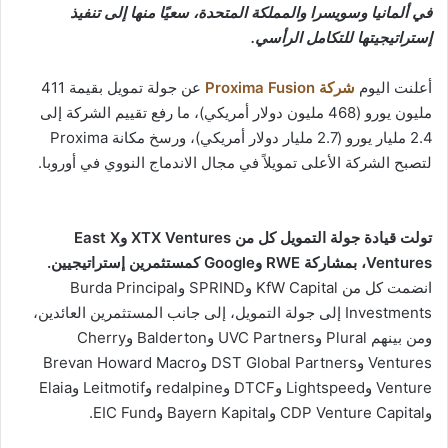
في ألمانيا وسويسرا والمملكة المتحدة، سعيًا منها إلى تنفيذ
إستراتيجيتها للتكامل الرأسي.
أعلنت اليوم
شركة Proxima Fusion
عن جولة تمويل بقيمة 411
مليون يورو (468 مليون دولار أمريكي)، ما رفع تقييم الشركة إلى
2.4 مليار يورو (2.7 مليار دولار أمريكي)، ورسخ مكانة Proxima
لتصبح الشركة الأعلى تمويلاً في مجال الاندماج النووي في أوروبا.
تولت قيادة جولة التمويل كل من XTX Ventures وEast X
Ventures، بمشاركة RWE وGoogle كمستثمرين إستراتيجيين.
انضمت كل من KfW Capital وSPRIND وBurda Principal
Investments إلى جولة التمويل، إلى جانب المستثمرين العائدين،
ومن بينهم Plural وUVC Partners وBalderton وCherry
Ventures وDST Global Partners وBrevan Howard Macro
Venture وLightspeed وDTCF وredalpine وLeitmotif وElaia
وCDP Venture Capital وBayern Kapital وEIC Fund.