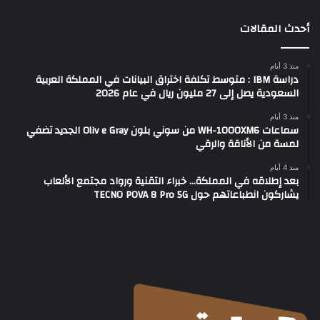
أحدث المقالات
منذ 3 أيام
دراسة IBM : متوسط تكلفة اختراق البيانات في المملكة العربية
السعودية يصل إلى 27 مليون ريال في عام 2026
منذ 3 أيام
سماعات WH-1000XM6 من سوني بلون Oliv e Gray الجديد تضفي
لمسة من الأناقة والرقي
منذ 4 أيام
بعد إطلاقه في المملكة… خبراء التقنية ورواد مجتمع الألعاب
يشاركون انطباعاتهم حول TECNO POVA 8 Pro 5G