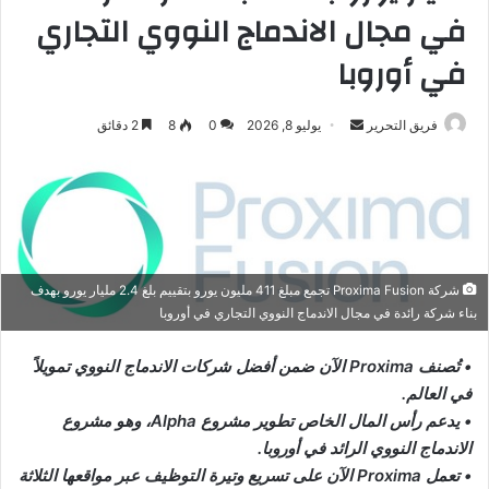
في مجال الاندماج النووي التجاري
في أوروبا
أرسل
فريق التحرير
يوليو 8, 2026
0
8
2 دقائق
بريدا
إلكترونيا
شركة Proxima Fusion تجمع مبلغ 411 مليون يورو بتقييم بلغ 2.4 مليار يورو بهدف
بناء شركة رائدة في مجال الاندماج النووي التجاري في أوروبا
• تُصنف Proxima الآن ضمن أفضل شركات الاندماج النووي تمويلاً
في العالم.
• يدعم رأس المال الخاص تطوير مشروع Alpha، وهو مشروع
الاندماج النووي الرائد في أوروبا.
• تعمل Proxima الآن على تسريع وتيرة التوظيف عبر مواقعها الثلاثة