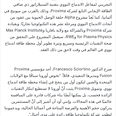
التجريبي لمفاعل الاندماج النووي بتقنية الستيلاراتور ذي صافي
الطاقة الإيجابي التابع لشركة Proxima، وذلك بالقرب من ميونيخ في
ألمانيا، كما يُعدّ مشروع Alpha حلقة الوصل الحيوية بين عقود من
أبحاث الاندماج النووي ومرحلة نشر هذه التكنولوجيا تجاريًا. وبقيادة
شركة Proxima وبالشراكة مع ولاية بافاريا وMax Planck Institute
for Plasma Physics وRWE، سيعمل المشروع على التحقق من
صحة التقنيات الرئيسية وتسريع وتيرة تطوير أول محطة طاقة اندماج
نووي في العالم في وقت لاحق من ذلك العقد.
صرح الدكتور Francesco Sciortino، أحد مؤسسي Proxima
Fusion ومديرها التنفيذي، قائلاً: “تخوض أوروبا سباقًا مع الولايات
المتحدة والصين لتكون أول من ينجح في إنشاء محطة طاقة اندماج
نووي. وتمويل Proxima يثبت أنَّ أوروبا لا تستطيع ابتكار التقنيات
الرائدة فحسب، بل يمكنها أيضًا بناء شركات قادرة على المنافسة
عالميًا في هذه المجالات. وإنني أود أن أشير إلى أنَّ المستثمرين
يدركون حجم الأهمية والفرصة المتاحة في أعمالنا الحالية، ويدعموننا
لتطوير شركة تكنولوجيا طاقة رائدة على مدى أجيال”.