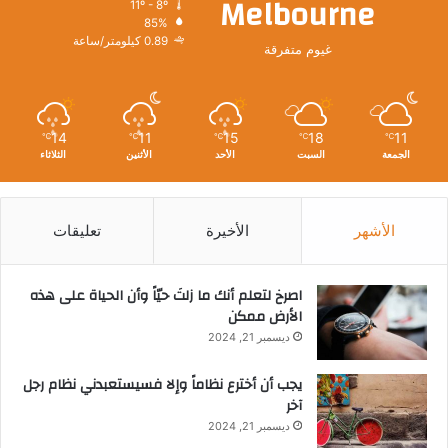
Melbourne
11º - 8º
85%
0.89 كيلومتر/ساعة
غيوم متفرقة
14
11
15
18
11
℃
℃
℃
℃
℃
الجمعة
السبت
الأحد
الأثنين
الثلاثاء
الأشهر
الأخيرة
تعليقات
‫اصرخ لتعلم أنك ما زلتَ حيّاً وأن الحياة على هذه
الأرض ممكن
ديسمبر 21, 2024
يجب أن أخترع نظاماً وإلا فسيستعبدني نظام رجل
آخر
ديسمبر 21, 2024