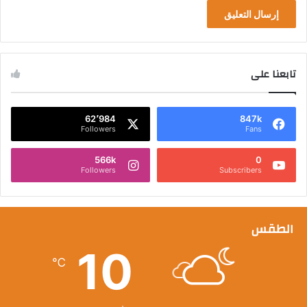
تابعنا على
62٬984
847k
Followers
Fans
566k
0
Followers
Subscribers
الطقس
10
℃