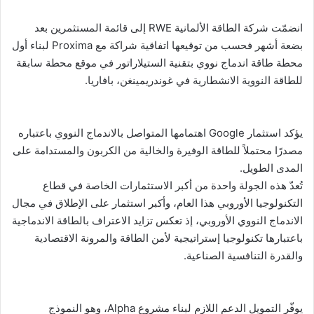
انضمّت شركة الطاقة الألمانية RWE إلى قائمة المستثمرين بعد
بضعة أشهر فحسب من توقيعها اتفاقية شراكة مع Proxima لبناء أول
محطة طاقة اندماج نووي بتقنية الستيلاراتور في موقع محطة سابقة
للطاقة النووية الانشطارية في غوندريمينغن، بافاريا.
يؤكد استثمار Google اهتمامها المتواصل بالاندماج النووي باعتباره
مصدرًا محتملاً للطاقة الوفيرة والخالية من الكربون والمستدامة على
المدى الطويل.
تُعدّ هذه الجولة واحدة من أكبر الاستثمارات الخاصة في قطاع
التكنولوجيا الأوروبي هذا العام، وأكبر استثمار على الإطلاق في مجال
الاندماج النووي الأوروبي، إذ تعكس تزايد الاعتراف بالطاقة الاندماجية
باعتبارها تكنولوجيا إستراتيجية لأمن الطاقة والمرونة الاقتصادية
والقدرة التنافسية الصناعية.
يوفّر التمويل الدعم اللازم لبناء مشروع Alpha، وهو النموذج