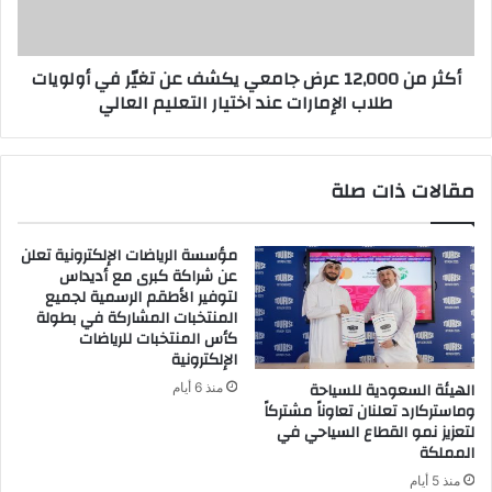
عن
تغيّر
في
أكثر من 12,000 عرض جامعي يكشف عن تغيّر في أولويات
أولويات
طلاب الإمارات عند اختيار التعليم العالي
طلاب
الإمارات
عند
اختيار
مقالات ذات صلة
التعليم
العالي
مؤسسة الرياضات الإلكترونية تعلن
عن شراكة كبرى مع أديداس
لتوفير الأطقم الرسمية لجميع
المنتخبات المشاركة في بطولة
كأس المنتخبات للرياضات
الإلكترونية
الهيئة السعودية للسياحة
منذ 6 أيام
وماستركارد تعلنان تعاوناً مشتركاً
لتعزيز نمو القطاع السياحي في
المملكة
منذ 5 أيام