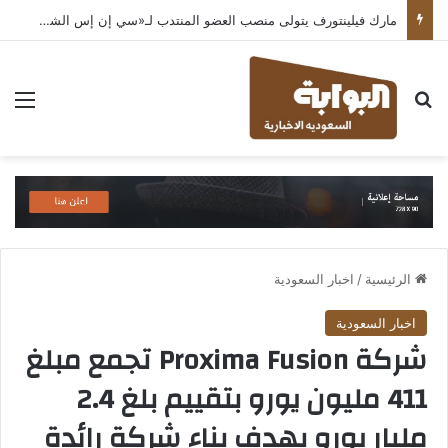
مارك فيلينتورف يتولى منصب العضو المنتدب لـ«سي إن إس الشرق الأوسط» ويشرف على شركات قطاع التكنولوجيا ضمن مجموعة غباش
بحث عن
الق
الرئيسية
/
اخبار السعودية
اخبار السعودية
شركة Proxima Fusion تجمع مبلغ
411 مليون يورو بتقييم بلغ 2.4
مليار يورو بهدف بناء شركة رائدة