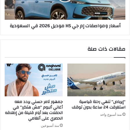
موديل
2026
في
السعودية
أسعار ومواصفات إم جي HS موديل 2026 في السعودية
مقالات ذات صلة
“إيرباص” تنهي رحلة قياسية
جمهور تامر حسني يردد معه
استغرقت 24 ساعة بدون توقف
أغاني ألبوم “مش هتكرر” في
الحفلات بعد أيام قليلة من إطلاقه
منذ أسبوع واحد
الحصري على أنغامي
منذ أسبوعين