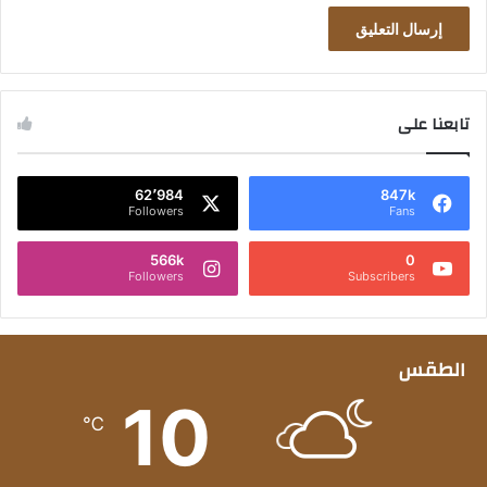
تابعنا على
62٬984
847k
Followers
Fans
566k
0
Followers
Subscribers
الطقس
10
℃