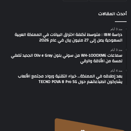
أحدث المقالات
منذ 3 أيام
دراسة IBM : متوسط تكلفة اختراق البيانات في المملكة العربية
السعودية يصل إلى 27 مليون ريال في عام 2026
منذ 3 أيام
سماعات WH-1000XM6 من سوني بلون Oliv e Gray الجديد تضفي
لمسة من الأناقة والرقي
منذ 4 أيام
بعد إطلاقه في المملكة… خبراء التقنية ورواد مجتمع الألعاب
يشاركون انطباعاتهم حول TECNO POVA 8 Pro 5G