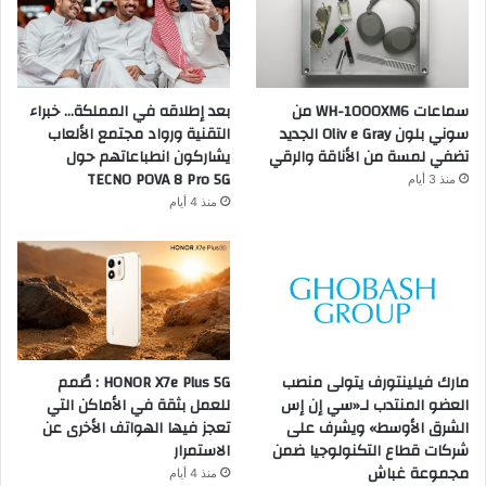
سماعات WH-1000XM6 من
بعد إطلاقه في المملكة… خبراء
سوني بلون Oliv e Gray الجديد
التقنية ورواد مجتمع الألعاب
تضفي لمسة من الأناقة والرقي
يشاركون انطباعاتهم حول
TECNO POVA 8 Pro 5G
منذ 3 أيام
منذ 4 أيام
مارك فيلينتورف يتولى منصب
HONOR X7e Plus 5G : صُمم
العضو المنتدب لـ«سي إن إس
للعمل بثقة في الأماكن التي
الشرق الأوسط» ويشرف على
تعجز فيها الهواتف الأخرى عن
شركات قطاع التكنولوجيا ضمن
الاستمرار
مجموعة غباش
منذ 4 أيام