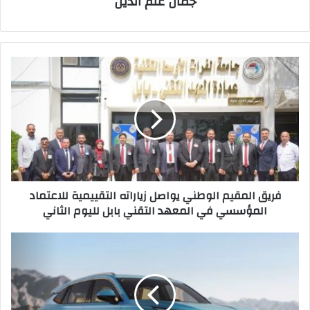
جمال علم الدين
فريق
المقيم
الوطني
يواصل
زياراته
التقييمية
للاعتماد
المؤسسي
في
فريق المقيم الوطني يواصل زياراته التقييمية للاعتماد
المعهد
المؤسسي في المعهد التقني بابل لليوم الثاني
التقني
بابل
لليوم
أسعار
الثاني
ومواصفات
إم
جي
HS