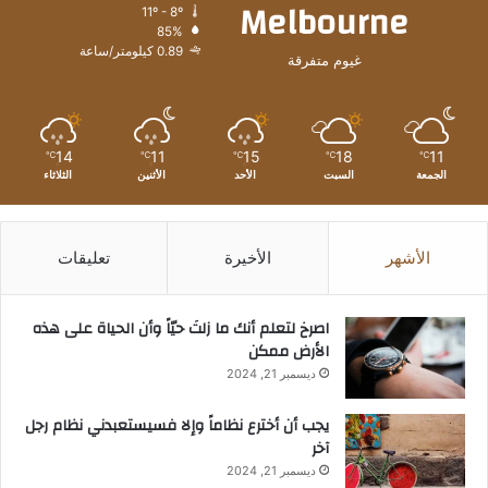
Melbourne
11º - 8º
85%
0.89 كيلومتر/ساعة
غيوم متفرقة
14
11
15
18
11
℃
℃
℃
℃
℃
الجمعة
السبت
الأحد
الأثنين
الثلاثاء
الأشهر
الأخيرة
تعليقات
‫اصرخ لتعلم أنك ما زلتَ حيّاً وأن الحياة على هذه
الأرض ممكن
ديسمبر 21, 2024
يجب أن أخترع نظاماً وإلا فسيستعبدني نظام رجل
آخر
ديسمبر 21, 2024