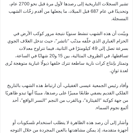
تشير السجلات التاريخية إلى رصدها لأول مرة قبل نحو 2700 عام،
وتحديدًا في عام 687 قبل الميلاد، ما يجعلها من أقدم زخّات الشهب
المسجلة.
وبيّنت أن هذه الشهب تنشط سنويًا نتيجة مرور كوكب الأرض في
الحزام الغباري الذي خلّفه مذنّب “تاتشر”، حيث تدخل الغلاف الجوي
بسرعة تصل إلى 49 كيلومترًا في الثانية، فيما تتراوح معدلات
تساقطها، في الظروف المثالية، بين 15 و20 شهابًا في الساعة،
وتمتاز بإنتاج كرات نارية ساطعة تترك خلفها ذيولًا غبارية متوهجة تُرى
لعدة ثوانٍ.
وأفاد رئيس الجمعية عيسى الغفيلي، أن ارتباط هذه الشهب بالتاريخ
الفلكي القديم يضفي طابعًا مميزًا على رصدها، مبينًا أنها تبدو ظاهريًا
من جهة كوكبة “القيثارة”، وبالقرب من النجم “النسر الواقع”، أحد
ألمع نجوم السماء.
وأشار إلى أن رصد هذه الظاهرة لا يتطلب استخدام تلسكوبات أو
أجهزة متقدمة، إذ يمكن مشاهدتها بالعين المجردة من خلال التوجه