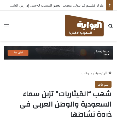
مارك فيلينتورف يتولى منصب العضو المنتدب لـ«سي إن إس الشرق الأوسط» ويشرف على شركات قطاع التكنولوجيا ضمن مجموعة غباش
بحث عن
الق
الرئيسية
/
منوعات
منوعات
شهب “القيثاريات” تزين سماء
السعودية والوطن العربى فى
ذروة نشاطها