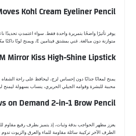
oves Kohl Cream Eyeliner Pencil
يوفر تأثيرًا واضحًا بتمريرة واحدة فقط. سواء اعتمدتِ تحديدًا ناع
متوازنة دون مبالغة. غني بمشتق فيتامين E، ويمنح لونًا داكنًا مكثفًا يدوم طويلًا، ما يجعله خيارًا مناسبًا للأمسيات المتتالية.
 Mirror Kiss High-Shine Lipstick
يمنح لمعانًا جذابًا دون إحساس لزج، ليحافظ على راحة الشفاه ح
محببة للبشرة وقوامه الجيلي الحريري، ينساب بسهولة ليمنح لونًا
s on Demand 2-in-1 Brow Pencil
يعزز مظهر الحواجب بدقة وثبات، إذ يتميز بطرف رفيع مقاوم لل
الطرف الآخر تركيبة سائلة مقاومة للماء والعرق والزيوت تدوم 