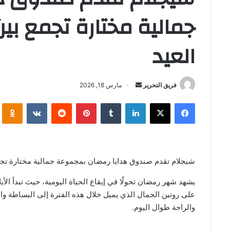
جمالية مختارة تجمع بي
العيد
أرسل
فريق التحرير
مارس 18, 2026
بريدا
فيسبوك
‫X
لينكدإن
بينتيريست
i
إلكترونيا
شيجلام تقدم صندوق هدايا رمضان بمجموعة جمالية مختارة تجمع
يشهد شهر رمضان تحولًا في إيقاع الحياة اليومية، حيث تبدأ الأي
على روتين الجمال الذي يميل خلال هذه الفترة إلى البساطة والا
والراحة طوال اليوم.