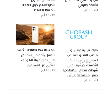
الجديد تضفي لمسة من
الألعاب يشاركون
الأناقة والرقي
انطباعاتهم حول TECNO
POVA 8 Pro 5G
منذ 3 أيام
منذ 4 أيام
مارك فيلينتورف يتولى
HONOR X7e Plus 5G : صُمم
منصب العضو المنتدب
للعمل بثقة في الأماكن
لـ«سي إن إس الشرق
التي تعجز فيها الهواتف
الأوسط» ويشرف على
الأخرى عن الاستمرار
شركات قطاع التكنولوجيا
منذ 4 أيام
ضمن مجموعة غباش
منذ 4 أيام