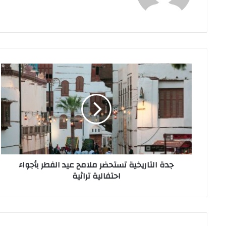
جدة
التاريخية
تستحضر
ملامح
عيد
الفطر
بأجواء
احتفالية
تراثية
جدة التاريخية تستحضر ملامح عيد الفطر بأجواء
احتفالية تراثية