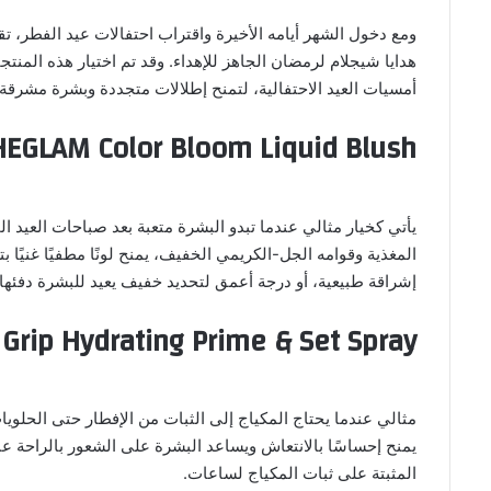
ومع دخول الشهر أيامه الأخيرة واقتراب احتفالات عيد الفطر، ت
هدايا شيجلام لرمضان الجاهز للإهداء. وقد تم اختيار هذه المنت
أمسيات العيد الاحتفالية، لتمنح إطلالات متجددة وبشرة مشرقة حت
HEGLAM Color Bloom Liquid Blush
يأتي كخيار مثالي عندما تبدو البشرة متعبة بعد صباحات العيد ال
المغذية وقوامه الجل-الكريمي الخفيف، يمنح لونًا مطفيًا غني
إشراقة طبيعية، أو درجة أعمق لتحديد خفيف يعيد للبشرة دفئه
rip Hydrating Prime & Set Spray
مثالي عندما يحتاج المكياج إلى الثبات من الإفطار حتى الحلويا
يمنح إحساسًا بالانتعاش ويساعد البشرة على الشعور بالراحة عن
المثبتة على ثبات المكياج لساعات.