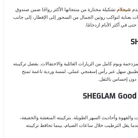
قدم
شيجلام
تشكيلة مختارة من منتجاتها الأكثر رواجًا ضمن صندوق
جات بعناية لتواكب روتين الجمال من السحور إلى الإفطار، إلى جانب
ى في أكثر الأيام ازدحامًا.
S
مزدحمة ويوم كامل من الزيارات العائلية والاحتفالات. بفضل تركيبته
ًا بتطبيق سهل عبر رأس إسفنجي عملي. لمسة وردية ناعمة تمنح
ا دون إحساس بالثقل.
SHEGLAM Good G
ت والقهوة وأحاديث السهر الطويلة. بتركيبته المنعشة والخفيفة،
دما يقل الترطيب خلال ساعات الصيام، بينما تحافظ تركيبته