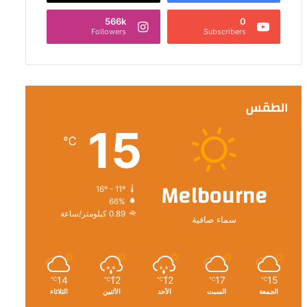
566k
0
Followers
Subscribers
الطقس
15
℃
Melbourne
16º - 11º
66%
0.89 كيلومتر/ساعة
سماء صافية
14
12
12
17
15
℃
℃
℃
℃
℃
الجمعة
السبت
الأحد
الأثنين
الثلاثاء