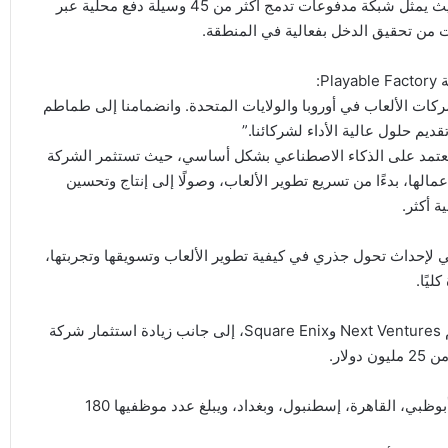
ويُعد “طماطم بلس” جزءًا أساسيًا من البنية التحتية للشركة، حيث يمثل شبكة مدفوعات تدمج أكثر من 45 وسيلة دفع محلية عبر
ت من تحقيق الدخل بفعالية في المنطقة.
P:
قة لدى كبرى شركات الألعاب في أوروبا والولايات المتحدة. وانضمامنا إلى طماطم
قديم حلول عالية الأداء لشركائنا.”
تعتمد على الذكاء الاصطناعي بشكل أساسي، حيث تستثمر الشركة
ها، بدءًا من تسريع تطوير الألعاب، وصولًا إلى إنتاج وتحسين
 أكثر.
 لإحداث تحول جذري في كيفية تطوير الألعاب وتسويقها وتجربتها،
ليًا.
ويأتي هذا الإعلان بالتزامن مع انضمام مستثمرين جدد، من بينهم Next Ventures وSquare Enix، إلى جانب زيادة استثمار شركة
وتعمل طماطم حاليًا من خلال ستة مكاتب في عمّان، الرياض، أبوظبي، القاهرة، إسطنبول، وبغداد، ويبلغ عدد موظفيها 180