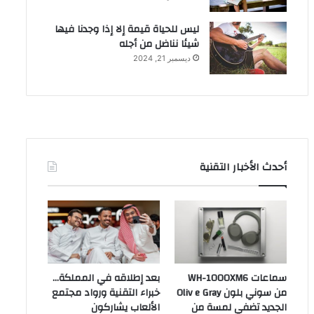
ليس للحياة قيمة إلا إذا وجدنا فيها
شيئا نناضل من أجله
ديسمبر 21, 2024
أحدث الأخبار التقنية
سماعات WH-1000XM6
بعد إطلاقه في المملكة…
من سوني بلون Oliv e Gray
خبراء التقنية ورواد مجتمع
الجديد تضفي لمسة من
الألعاب يشاركون