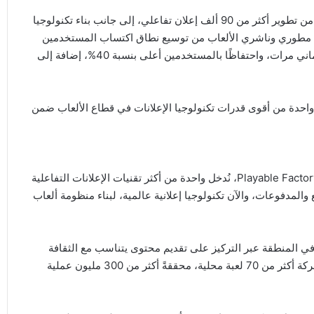
وتأسست Playable Factory في إسطنبول عام 2018وتمكنت من تطوير أكثر من 90 ألف إعلان تفاعلي، إلى جانب بناء تكنولوجيا
وجيا مطوري وناشري الألعاب من توسيع نطاق اكتساب المستخدمين
عبر صيغ إعلانية تفاعلية، تحقق معدلات تحويل تنزيلات أعلى بثماني مرات، واحتفاظًا بالمستخدمين أعلى بنسبة 40%، إضافة إلى
احدة من أقوى قدرات تكنولوجيا الإعلانات في قطاع الألعاب ضمن
“يمثل هذا اليوم محطة مفصلية في مسيرة طماطم. من خلال Playable Factory، نُدخل واحدة من أكثر تقنيات الإعلانات التفاعلية
ع والمدفوعات، والآن تكنولوجيا إعلانية عالمية، لبناء منظومة ألعاب
انتها الريادية في المنطقة عبر التركيز على تقديم محتوى يتناسب مع الثقافة
المحلية، ومعالجة التحديات البنيوية في السوق. وقد نشرت الشركة أكثر من 70 لعبة محلية، محققةً أكثر من 300 مليون عملية