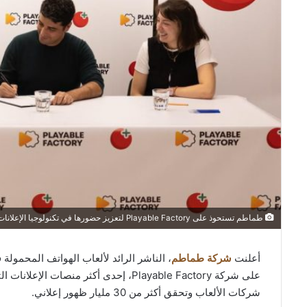
طماطم تستحوذ على Playable Factory لتعزيز حضورها في تكنولوجيا الإعلانات وتسريع بناء منصة ألعاب تعتمد على الذكاء الاصطناعي
أعلنت
شركة طماطم
، الناشر الرائد لألعاب الهواتف المحمول
على شركة Playable Factory، إحدى أكثر من
شركات الألعاب وتحقق أكثر من 30 مليار ظهور إعلاني.