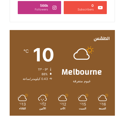
566k
0
Followers
Subscribers
الطقس
10
℃
Melbourne
11º - 9º
88%
0.43 كيلومتر/ساعة
غيوم متفرقة
13
12
12
15
16
℃
℃
℃
℃
℃
الجمعة
السبت
الأحد
الأثنين
الثلاثاء