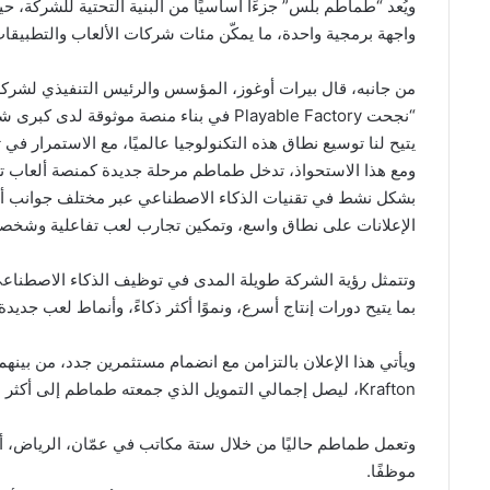
واجهة برمجية واحدة، ما يمكّن مئات شركات الألعاب والتطبيقا
من جانبه، قال بيرات أوغوز، المؤسس والرئيس التنفيذي لشركة layable Factory
“نجحت Playable Factory في بناء منصة موثو
يتيح لنا توسيع نطاق هذه التكنولوجيا عالميًا، مع الاستمرار في ت
ومع هذا الاستحواذ، تدخل طماطم مرحلة جديدة كمنصة ألعاب 
بشكل نشط في تقنيات الذكاء الاصطناعي عبر مختلف جوانب أعمال
الإعلانات على نطاق واسع، وتمكين تجارب لعب تفاعلية وشخصية
وتتمثل رؤية الشركة طويلة المدى في توظيف الذكاء الاصطناعي
بما يتيح دورات إنتاج أسرع، ونموًا أكثر ذكاءً، وأنماط لعب جديدة ك
Krafton، ليصل إجمالي التمويل الذي جمعته طماطم إلى أكثر من 25 مليون دولار.
موظفًا.