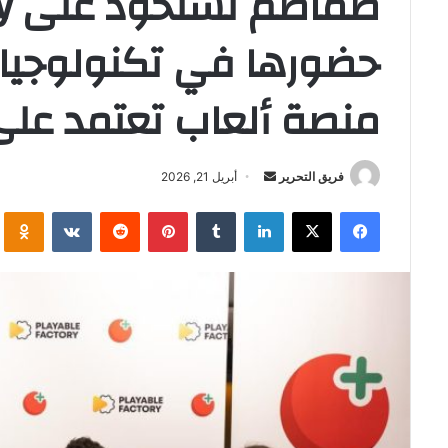
حضورها في تكنولوجيا ا
منصة ألعاب تعتمد على
أرسل
فريق التحرير
أبريل 21, 2026
بريدا
فيسبوك
‫X
لينكدإن
بينتيريست
i
إلكترونيا