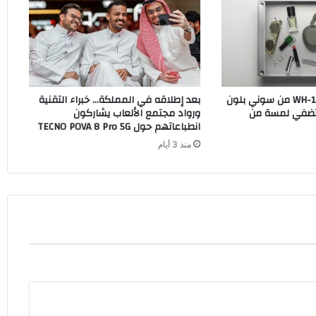
سماعات WH-1000XM6 من سوني بلون
بعد إطلاقه في المملكة… خبراء التقنية
O الجديد تضفي لمسة من
ورواد مجتمع الألعاب يشاركون
انطباعاتهم حول TECNO POVA 8 Pro 5G
منذ 3 أيام