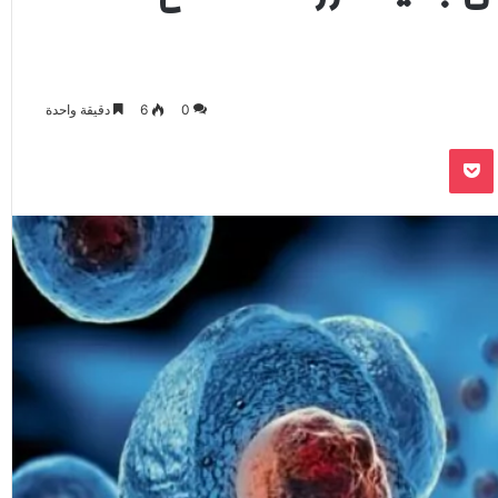
0
6
دقيقة واحدة
‫Pocket
Odnoklassnik