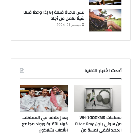
ليس للحياة قيمة إلا إذا وجدنا فيها
شيئا نناضل من أجله
ديسمبر 21, 2024
أحدث الأخبار التقنية
سماعات WH-1000XM6
بعد إطلاقه في المملكة…
من سوني بلون Oliv e Gray
خبراء التقنية ورواد مجتمع
الجديد تضفي لمسة من
الألعاب يشاركون