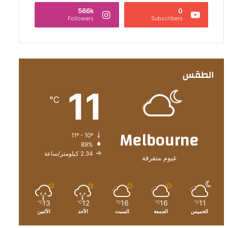
566k
0
Followers
Subscribers
الطقس
11
℃
Melbourne
11º - 10º
89%
2.34 كيلومتر/ساعة
غيوم متفرقة
13
12
16
16
11
℃
℃
℃
℃
℃
الخميس
الجمعة
السبت
الأحد
الأثنين