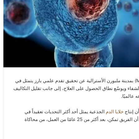
أعلن فريق من الباحثين في معهد مردوخ لأبحاث الأطفال (MCRI) بمدينة ملبورن الأسترالية عن تحقيق تقدم علمي بارز يتمثل في
شفاء ويوسّع نطاق الحصول على العلاج، إلى جانب تقليل التكاليف
 عالميًا.
 إنتاج
خلايا الدم
الجذعية يمثل أحد أكثر التحديات تعقيداً في
مجال الطب الحيوي، نظراً لندرتها وصعوبة تصنيعها، مشيراً إلى أن الفريق تمكن، بعد أكثر من 25 عامًا من العمل، من محاكاة