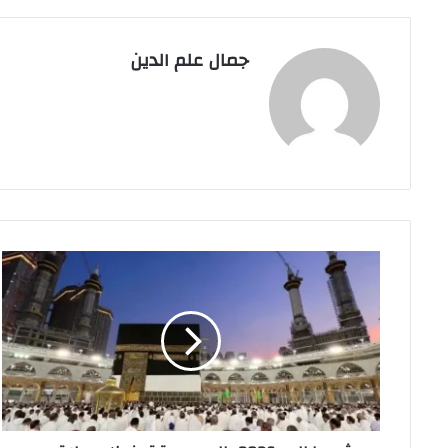
جمال علم الدين
شروط
الحج
2026..
السعودية
تحذر:
لا
حج
بلا
تصريح