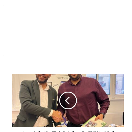
تحالف
"PISC"
و"Fair
Solutions"
و"استعلامي"
لتقديم
حلول
متكاملة
للمؤسسات