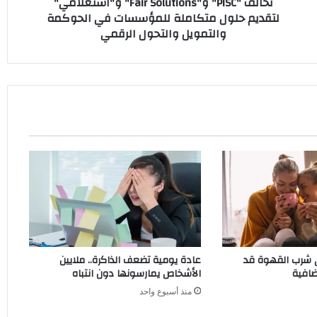
تحالف "PISC" و"Fair Solutions" و"استعلامي"
في
لتقديم حلول متكاملة للمؤسسات في الحوكمة
الحوكمة
والتمويل والتحول الرقمي
والتمويل
والتحول
الرقمي
ي شرب القهوة قد
عادة يومية تضعف الذاكرة.. ملايين
ضافية
الأشخاص يمارسونها دون انتباه
منذ أسبوع واحد