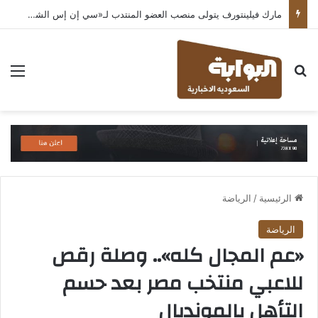
مارك فيلينتورف يتولى منصب العضو المنتدب لـ«سي إن إس الشرق الأوسط» ويشرف على شركات قطاع التكنولوجيا ضمن مجموعة غباش
بحث عن
الق
الرئيسية
/
الرياضة
الرياضة
«عم المجال كله».. وصلة رقص
للاعبي منتخب مصر بعد حسم
التأهل بالمونديال