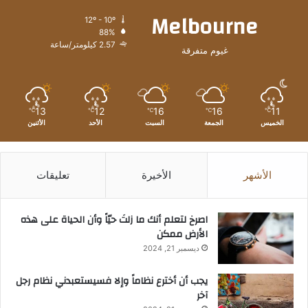
Melbourne
12º - 10º
88%
2.57 كيلومتر/ساعة
غيوم متفرقة
13
12
16
16
11
℃
℃
℃
℃
℃
الخميس
الجمعة
السبت
الأحد
الأثنين
الأشهر
الأخيرة
تعليقات
‫اصرخ لتعلم أنك ما زلتَ حيّاً وأن الحياة على هذه
الأرض ممكن
ديسمبر 21, 2024
يجب أن أخترع نظاماً وإلا فسيستعبدني نظام رجل
آخر