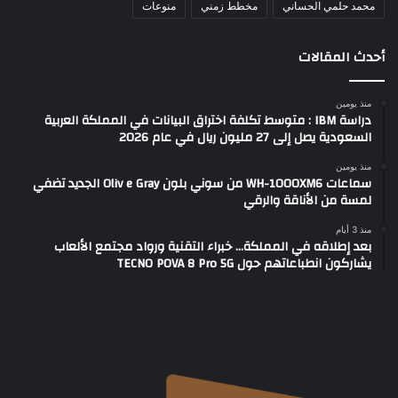
محمد حلمي الحساني
مخطط زمني
منوعات
أحدث المقالات
منذ يومين
دراسة IBM : متوسط تكلفة اختراق البيانات في المملكة العربية
السعودية يصل إلى 27 مليون ريال في عام 2026
منذ يومين
سماعات WH-1000XM6 من سوني بلون Oliv e Gray الجديد تضفي
لمسة من الأناقة والرقي
منذ 3 أيام
بعد إطلاقه في المملكة… خبراء التقنية ورواد مجتمع الألعاب
يشاركون انطباعاتهم حول TECNO POVA 8 Pro 5G