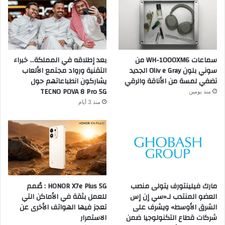
سماعات WH-1000XM6 من
بعد إطلاقه في المملكة… خبراء
سوني بلون Oliv e Gray الجديد
التقنية ورواد مجتمع الألعاب
تضفي لمسة من الأناقة والرقي
يشاركون انطباعاتهم حول
TECNO POVA 8 Pro 5G
منذ يومين
منذ 3 أيام
مارك فيلينتورف يتولى منصب
HONOR X7e Plus 5G : صُمم
العضو المنتدب لـ«سي إن إس
للعمل بثقة في الأماكن التي
الشرق الأوسط» ويشرف على
تعجز فيها الهواتف الأخرى عن
شركات قطاع التكنولوجيا ضمن
الاستمرار