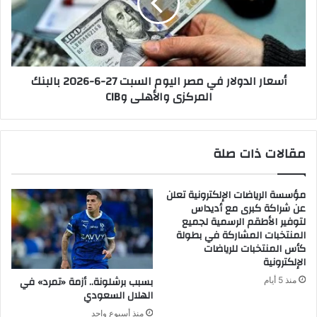
يوليو
اليوم
السبت
27-
6-
2026
أسعار الدولار في مصر اليوم السبت 27-6-2026 بالبنك
بالبنك
المركزى والأهلى وCIB
المركزى
والأهلى
وCIB
مقالات ذات صلة
مؤسسة الرياضات الإلكترونية تعلن
عن شراكة كبرى مع أديداس
لتوفير الأطقم الرسمية لجميع
المنتخبات المشاركة في بطولة
كأس المنتخبات للرياضات
الإلكترونية
بسبب برشلونة.. أزمة «تمرد» في
منذ 5 أيام
الهلال السعودي
منذ أسبوع واحد