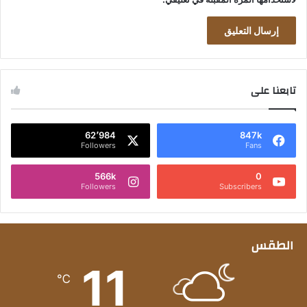
تابعنا على
62٬984
847k
Followers
Fans
566k
0
Followers
Subscribers
الطقس
11
℃