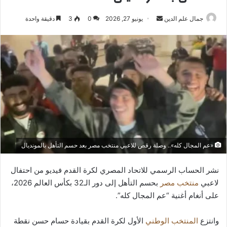
أرسل
جمال علم الدين
يونيو 27, 2026
0
3
دقيقة واحدة
بريدا
إلكترونيا
«عم المجال كله».. وصلة رقص للاعبي منتخب مصر بعد حسم التأهل بالمونديال
نشر الحساب الرسمي للاتحاد المصري لكرة القدم فيديو من احتفال
لاعبي
منتخب مصر
بحسم التأهل إلى دور الـ32 بكأس العالم 2026،
على أنغام أغنية “عم المجال كله”.
وانتزع
المنتخب الوطني
الأول لكرة القدم بقيادة حسام حسن نقطة