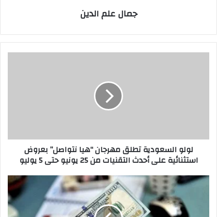
جمال علم الدين
لولو
السعودية
تطلق
مهرجان
“هيا
نتواصل”
بعروض
استثنائية
على
لولو السعودية تطلق مهرجان “هيا نتواصل” بعروض
أحدث
استثنائية على أحدث التقنيات من 25 يونيو حتى 5 يوليو
التقنيات
من
25
أسعار
يونيو
الدولار
حتى
في
5
مصر