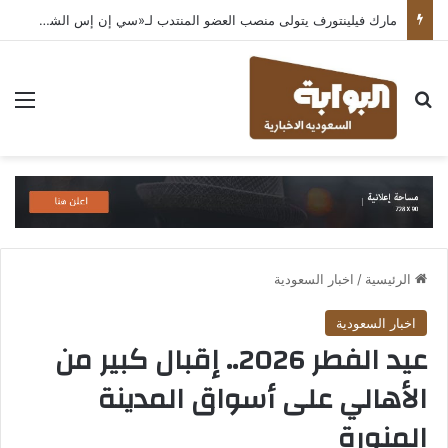
مارك فيلينتورف يتولى منصب العضو المنتدب لـ«سي إن إس الشرق الأوسط» ويشرف على شركات قطاع التكنولوجيا ضمن مجموعة غباش
بحث عن
الق
الرئيسية
/
اخبار السعودية
اخبار السعودية
عيد الفطر 2026.. إقبال كبير من
الأهالي على أسواق المدينة
المنورة