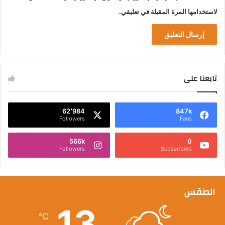
لاستخدامها المرة المقبلة في تعليقي.
تابعنا على
62٬984
847k
Followers
Fans
566k
0
Followers
Subscribers
الطقس
13
℃