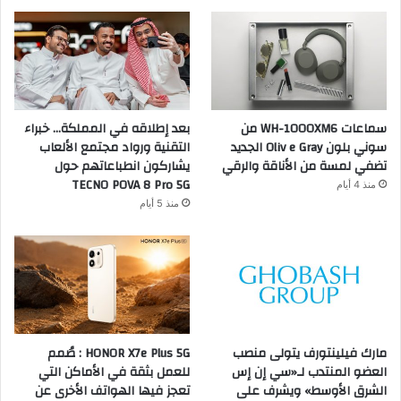
سماعات WH-1000XM6 من
بعد إطلاقه في المملكة… خبراء
سوني بلون Oliv e Gray الجديد
التقنية ورواد مجتمع الألعاب
تضفي لمسة من الأناقة والرقي
يشاركون انطباعاتهم حول
TECNO POVA 8 Pro 5G
منذ 4 أيام
منذ 5 أيام
مارك فيلينتورف يتولى منصب
HONOR X7e Plus 5G : صُمم
العضو المنتدب لـ«سي إن إس
للعمل بثقة في الأماكن التي
الشرق الأوسط» ويشرف على
تعجز فيها الهواتف الأخرى عن