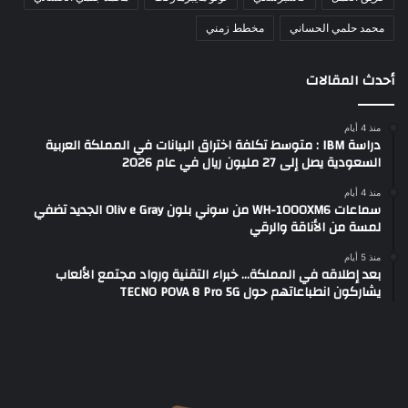
محمد حلمي الحساني
مخطط زمني
أحدث المقالات
منذ 4 أيام
دراسة IBM : متوسط تكلفة اختراق البيانات في المملكة العربية
السعودية يصل إلى 27 مليون ريال في عام 2026
منذ 4 أيام
سماعات WH-1000XM6 من سوني بلون Oliv e Gray الجديد تضفي
لمسة من الأناقة والرقي
منذ 5 أيام
بعد إطلاقه في المملكة… خبراء التقنية ورواد مجتمع الألعاب
يشاركون انطباعاتهم حول TECNO POVA 8 Pro 5G