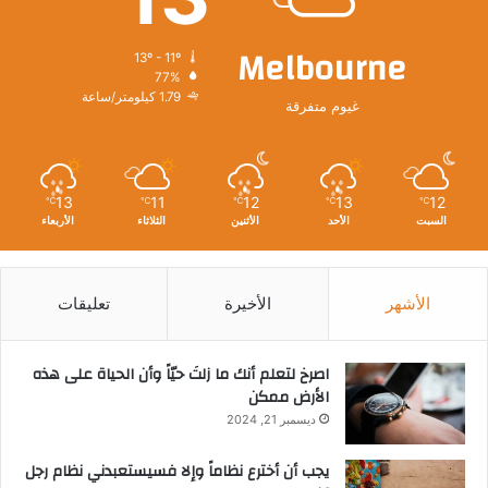
Melbourne
13º - 11º
77%
1.79 كيلومتر/ساعة
غيوم متفرقة
13
11
12
13
12
℃
℃
℃
℃
℃
السبت
الأحد
الأثنين
الثلاثاء
الأربعاء
الأشهر
الأخيرة
تعليقات
‫اصرخ لتعلم أنك ما زلتَ حيّاً وأن الحياة على هذه
الأرض ممكن
ديسمبر 21, 2024
يجب أن أخترع نظاماً وإلا فسيستعبدني نظام رجل