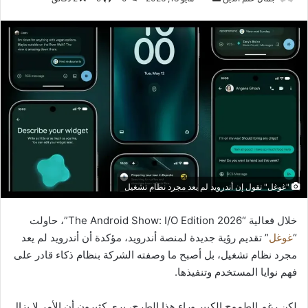
بريدا
إلكترونيا
"غوغل" تقول إن أندرويد لم يعد مجرد نظام تشغيل
خلال فعالية “The Android Show: I/O Edition 2026”، حاولت
“
غوغل
” تقديم رؤية جديدة لمنصة أندرويد، مؤكدة أن أندرويد لم يعد
مجرد نظام تشغيل، بل أصبح ما وصفته الشركة بنظام ذكاء قادر على
فهم نوايا المستخدم وتنفيذها.
لكن رغم الطموح الكبير وراء هذا الطرح، يرى كثيرون أن الأمر لا يزال