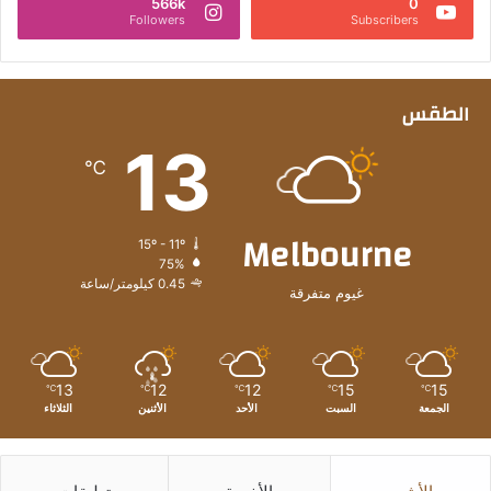
566k
0
Followers
Subscribers
الطقس
13
℃
Melbourne
15º - 11º
75%
0.45 كيلومتر/ساعة
غيوم متفرقة
13
12
12
15
15
℃
℃
℃
℃
℃
الجمعة
السبت
الأحد
الأثنين
الثلاثاء