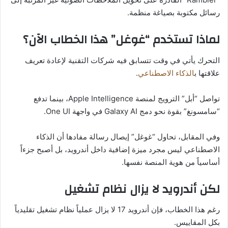
رسائل مكتوبة بصياغة منظمة.
لماذا تستخدم “غوغل” هذا الخطاب الآن؟
التحرك يأتي في وقت تتسابق فيه شركات التقنية لإعادة تعريف
علاقتها ب
الذكاء الاصطناعي
.
تواصل “أبل” الترويج لمنصة Apple Intelligence، بينما تدفع
“سامسونغ” بقوة نحو دمج Galaxy AI في واجهة One UI.
وفي المقابل، تحاول “غوغل” إيصال رسالة مفادها أن الذكاء
الاصطناعي ليس مجرد ميزة إضافية داخل أندرويد، بل أصبح جزءاً
أساسياً من هوية المنصة نفسها.
لكن أندرويد لا يزال نظام تشغيل
رغم هذا الخطاب، فإن أندرويد 17 لا يزال عملياً نظام تشغيل تقليدياً
بكل المقاييس.