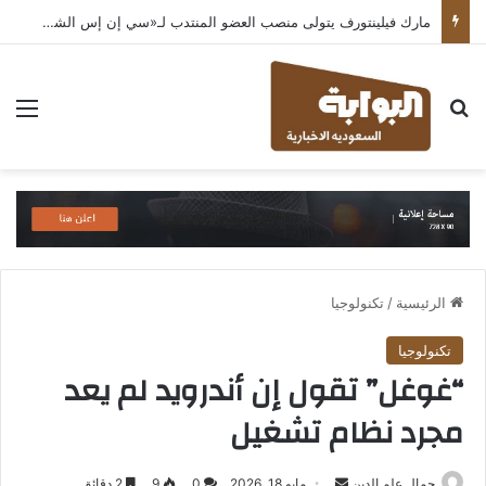
مارك فيلينتورف يتولى منصب العضو المنتدب لـ«سي إن إس الشرق الأوسط» ويشرف على شركات قطاع التكنولوجيا ضمن مجموعة غباش
بحث عن
الق
الرئيسية
/
تكنولوجيا
تكنولوجيا
“غوغل” تقول إن أندرويد لم يعد
مجرد نظام تشغيل
أرسل
جمال علم الدين
مايو 18, 2026
0
9
2 دقائق