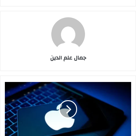
جمال علم الدين
"أبل"
تضيف
ميزات
خصوصية
جديدة
في
سيري
الجديد