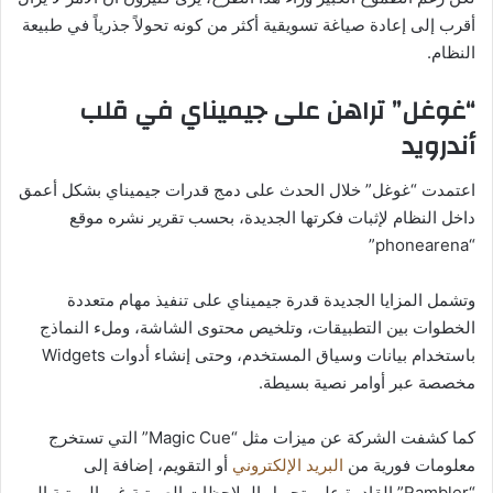
أقرب إلى إعادة صياغة تسويقية أكثر من كونه تحولاً جذرياً في طبيعة
النظام.
“غوغل” تراهن على جيميناي في قلب
أندرويد
اعتمدت “غوغل” خلال الحدث على دمج قدرات جيميناي بشكل أعمق
داخل النظام لإثبات فكرتها الجديدة، بحسب تقرير نشره موقع
“phonearena”
وتشمل المزايا الجديدة قدرة جيميناي على تنفيذ مهام متعددة
الخطوات بين التطبيقات، وتلخيص محتوى الشاشة، وملء النماذج
باستخدام بيانات وسياق المستخدم، وحتى إنشاء أدوات Widgets
مخصصة عبر أوامر نصية بسيطة.
كما كشفت الشركة عن ميزات مثل “Magic Cue” التي تستخرج
معلومات فورية من
البريد الإلكتروني
أو التقويم، إضافة إلى
“Rambler” القادرة على تحويل الملاحظات الصوتية غير المرتبة إلى