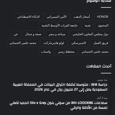
سحابة الوسوم
HONOR
أسعار الذهب
الأمن السيبراني
الذكاء الاصطناعي
المحتوى
تقنية
جامعة الفرات الأوسط التقنية
دول مجلس التعاون الخليجي
سياحة و سفر
صحة و جمال
عن
فريق العمل
كاسبرسكي
لولو هايبرماركت
محمد جلمي الحساني
محمد حلمي الحساني
مخطط زمني
واتساب
أحدث المقالات
منذ يومين
دراسة IBM : متوسط تكلفة اختراق البيانات في المملكة العربية
السعودية يصل إلى 27 مليون ريال في عام 2026
منذ 3 أيام
سماعات WH-1000XM6 من سوني بلون Oliv e Gray الجديد تضفي
لمسة من الأناقة والرقي