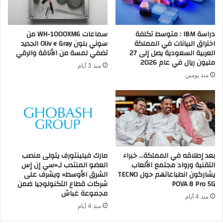
دراسة IBM : متوسط تكلفة
سماعات WH-1000XM6 من
اختراق البيانات في المملكة
سوني بلون Oliv e Gray الجديد
العربية السعودية يصل إلى 27
تضفي لمسة من الأناقة والرقي
مليون ريال في عام 2026
منذ 3 أيام
منذ يومين
بعد إطلاقه في المملكة… خبراء
مارك فيلينتورف يتولى منصب
التقنية ورواد مجتمع الألعاب
العضو المنتدب لـ«سي إن إس
يشاركون انطباعاتهم حول TECNO
الشرق الأوسط» ويشرف على
POVA 8 Pro 5G
شركات قطاع التكنولوجيا ضمن
مجموعة غباش
منذ 4 أيام
منذ 4 أيام