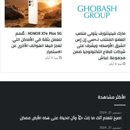
مارك فيلينتورف يتولى منصب
HONOR X7e Plus 5G : صُمم
العضو المنتدب لـ«سي إن إس
للعمل بثقة في الأماكن التي
الشرق الأوسط» ويشرف على
تعجز فيها الهواتف الأخرى عن
شركات قطاع التكنولوجيا ضمن
الاستمرار
مجموعة غباش
منذ 4 أيام
منذ 4 أيام
الأكثر مشاهدة
ديسمبر 21, 2024
‫اصرخ لتعلم أنك ما زلتَ حيّاً وأن الحياة على هذه الأرض ممكن
ديسمبر 21, 2024