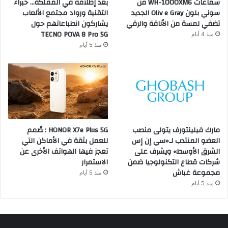
سماعات WH-1000XM6 من
بعد إطلاقه في المملكة… خبراء
سوني بلون Oliv e Gray الجديد
التقنية ورواد مجتمع الألعاب
تضفي لمسة من الأناقة والرقي
يشاركون انطباعاتهم حول
TECNO POVA 8 Pro 5G
منذ 4 أيام
منذ 5 أيام
مارك فيلينتورف يتولى منصب
HONOR X7e Plus 5G : صُمم
العضو المنتدب لـ«سي إن إس
للعمل بثقة في الأماكن التي
الشرق الأوسط» ويشرف على
تعجز فيها الهواتف الأخرى عن
شركات قطاع التكنولوجيا ضمن
الاستمرار
مجموعة غباش
منذ 5 أيام
منذ 5 أيام