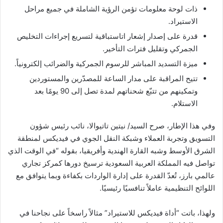
ذات لوحة معلومات تؤمن الرؤية الشاملة في جميع مراحل
الاستيراد.
قدرة على إصدار إشعار اتاستباقية لتسريع إجراءات التخليص
الجمركي وتقليل فترات التأخير.
ميزة التسديد المباشر للرسوم الجمركية والضرائب إلكترونياً.
تتيح المراقبة على مدار الساعة للمصدّرين والمستوردين
وتمكينهم من تتبّع شحناتهم لمدة تصل إلى 90 يومًا بعد
الاستلام.
وفي هذا الإطار، صرح السيد/ نيتين تاتيوالا، نائب رئيس شؤون
التسويق وتجربة العملاء وشبكة النقل الجوي في فيديكس لمنطقة
الشرق الأوسط وشبه القارة الهندية وأفريقيا، بقوله “في الوقت الذي
تواصل فيه المملكة العربية السعودية ترسيخ دورها كمركز تجاري
عالمي بارز، تُعدّ القدرة على إدارة الواردات بكفاءة وبما يتوافق مع
اللوائح التنظيمية عاملاً تنافسيًا رئيسيًا.
ولهذا، باتت “أداة فيديكس للاستيراد” مثالاً راسخاً على نجاحنا في