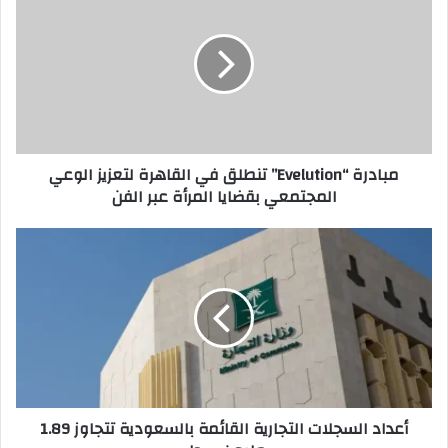
“Evelution”
تنطلق
في
القاهرة
لتعزيز
الوعي
المجتمعي
بقضايا
مبادرة “Evelution” تنطلق في القاهرة لتعزيز الوعي
المرأة
المجتمعي بقضايا المرأة عبر الفن
عبر
الفن
أعداد
السجلات
التجارية
القائمة
بالسعودية
تتجاوز
1.89
مليون
سجل
أعداد السجلات التجارية القائمة بالسعودية تتجاوز 1.89