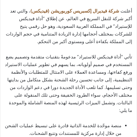
أعلنت
شركة فيديرال إكسبريس كوربوريشن (فيديكس)
، والتي تعد
أكبر شركة للنقل السريع في العالم، عن إطلاق “أداة فيديكس
للإستيراد” في المملكة العربية السعودية، وهو حل رقمي يتيح
للشركات بمختلف أحجامها إدارة الزيادة المتنامية في حجم الواردات
إلى المملكة بكفاءة أعلى ومستوى أكبر من التحكم.
تأتي “أداة فيديكس للاستيراد” مدعومةً بتقنيات متقدمة وتصميم يضع
المستخدم في صميم أولوياته، بما يسهم في تطوير عمليات الاستيراد
ورفع كفاءتها، ومساعدة العملاء على الامتثال للمتطلبات والأنظمة
التنظيمية، إلى جانب تحسين رحلة الشحنة بشكل متكامل من بدايتها
وحتى تسليمها. كما تلعب الأداة الجديدة دورا في دعم الواردات من
مختلف الأحجام، سواء الطرود الخفيفة وحتى تلك المنقولة على
البالتات. وتشمل الميزات الرئيسية لهذه المنصة الشاملة والموحدة
ما يلي:
منصة موحّدة للخدمة الذاتية قادرة على تبسيط عمليات الشحن
من خلال إدارة مركزية للمستندات وتتبع الشحنات.