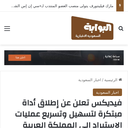
مارك فيلينتورف يتولى منصب العضو المنتدب لـ«سي إن إس الشرق الأوسط» ويشرف على شركات قطاع التكنولوجيا ضمن مجموعة غباش
بحث عن
الق
الرئيسية
/
اخبار السعودية
اخبار السعودية
فيديكس تعلن عن إطلاق أداة
مبتكرة لتسهيل وتسريع عمليات
الاستيراد إلى المملكة العربية