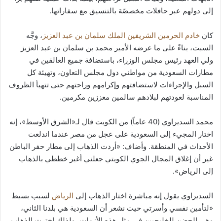
إلى دولهم عبر حافلات مخصصّة بالتنسيق مع سفاراتها.
كان
خادم الحرمين الشريفين الملك سلمان بن عبد العزيز
، وجَّه
السبت، بناءً على ما عرضه الأمير محمد بن سلمان بن عبد العزيز
ولي العهد رئيس مجلس الوزراء، باستضافة جميع العالقين في
مطارات السعودية من مواطني دول مجلس التعاون، وتهيئة كل
السبل والإجراءات لاستضافتهم وإكرامهم وراحتهم حتى تتهيأ الظروف
المناسبة لعودتهم لبلادهم سالمين معززين مكرمين.
محمد السديراوي (40 عاماً) من الكويت قال لـ«الشرق الأوسط»، إنه
اختار المجيء إلى السعودية على عجل من مصر عندما اندلعت
الأحداث في المنطقة. وأضاف: «أردت الذهاب إلى مطار حفر الباطن
غير أن إغلاق المجال الجوي الكويتي جعلني أغير خططي بالذهاب
إلى الرياض».
السديراوي يقول إنه مباشرة اختار الذهاب إلى
الرياض
لسبب بسيط
«لتأمين نفسي وأسرتي حيث نشعر أن السعودية هي بلدنا الثاني،
وهي الحضن للخليجيين في مثل هذه الأزمات، ولذلك اخترت الذهاب