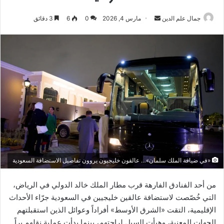
أرسل
جمال علم الدين
مارس 4, 2026
0
6
3 دقائق
بريدا
إلكترونيا
«في ضيافة الملك سلمان»… عالقون خليجيون يروون تفاصيل الاستضافة السعودية
من أحد الفنادق الفارهة قرب مطار الملك خالد الدولي في الرياض،
التي خُصّصت لاستضافة عالقين خليجيين في السعودية جرّاء الأحداث
الإقليمية، التقت «الشرق الأوسط» أفراداً وعوائل الذين استقبلتهم
الجهات المعنية، وهيأت السبل لراحتهم، بينما بدأت عملية نقلهم براً