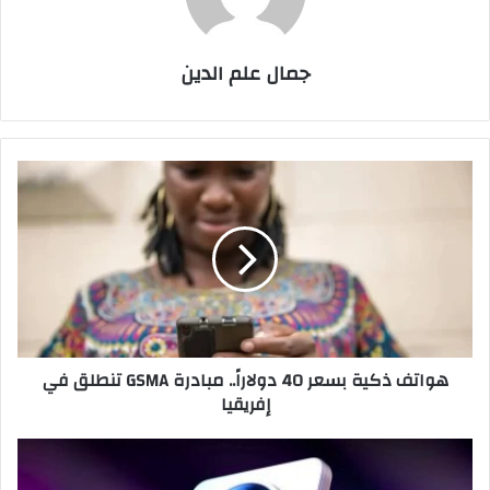
جمال علم الدين
هواتف
ذكية
بسعر
40
دولاراً..
مبادرة
GSMA
تنطلق
في
هواتف ذكية بسعر 40 دولاراً.. مبادرة GSMA تنطلق في
إفريقيا
إفريقيا
هاتف Oppo
Find