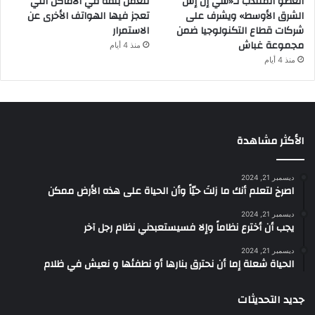
العضو المنتدب لـ«سي إن إس
للعمل بثقة في الأماكن التي
الشرق الأوسط» ويشرف على
تعجز فيها الهواتف الأخرى عن
شركات قطاع التكنولوجيا ضمن
الاستمرار
مجموعة غباش
منذ 4 أيام
منذ 4 أيام
الأكثر مشاهدة
ديسمبر 21, 2024
‫اصرخ لتعلم أنك ما زلتَ حيّاً وأن الحياة على هذه الأرض ممكن
ديسمبر 21, 2024
يجب أن أخترع نظاماً وإلا فسيستعبدني نظام رجل آخر
ديسمبر 21, 2024
الحياة شعلة إما أن نحترق بنارها أو نطفئها و نعيش في ظلام
جديد التحديثات