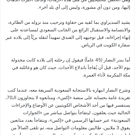
إليها، ومن دون أي مشورة، وليس إلى أي بلد آخر».
يشيد السديراوي بما لقيه من حفاوة وترحيب منذ نزوله من الطائرة،
والابتسامة والاستقبال الرائع من الجانب السعودي لمساعدته على
إنهاء إجراءاته، قبل توجيهه إلى الفندق تمهيداً لنقله بريّاً إلى بلاده عبر
سفارة الكويت في الرياض.
أما بندر النصار (45 عاماً) فيقول إن رحلته إلى بلاده كانت مجدولة
يوم الأحد، قبل أن يُفاجأ باندلاع الأحداث، حيث كان هو وعائلته في
مكة المكرمة لأداء العمرة.
وشرح النصار انبهاره بالاستجابة السعودية السريعة معه، عندما كتب
تغريدة عامة بحسابه على منصة «إكس»، ومتابعوه لا يتجاوزون الـ70،
يستفسر فيها من أحد الأشخاص الكويتيين عن الأوضاع والإجراءات
الحالية حيث يعلقون، ليتفاجأ بتواصل مباشر من «الجوازات
السعودية» عبر حسابها الرسمي في «إكس»، ويتفاجأ بعدد متابعين
يفوق 3 ملايين، طالبين معلومات التواصل منه، ثم تلقى اتّصالاً من