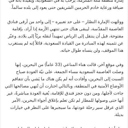
إمارة منطقة مكة المكرمة، يرحّب به في السعودية، ويفيده بأنه في
ضيافة ورعاية خادم الحرمين الشريفين حتى يعود إلى بلده سالماً.
ووجّهت الإمارة النصّار – على حد تعبيره – إلى واحد من أرقى فنادق
العاصمة المقدّسة، ليبقى هناك حتى تنتهي الأزمة إذا أراد، بإقامة
مفتوحة، قبل أن ينتقل إلى الرياض تمهيداً لنقله بريّاً إلى بلاده. وعبّر
عن تثمينه لهذه المبادرة من القيادة السعودية، قائلاً إنه لم يستغرب
هذا الموقف، ولن ينساه طوال حياته.
وفي موقعٍ آخر، قالت هناء المناعي (33 عاماً) من البحرين، إنها
وصلت العاصمة السعودية مساء الجمعة، على نيّة العودة صباح
السبت إلى البحرين، وأفادت أنه لم يكن هناك ما يَشي بأن تتفاقم
الأوضاع الأمنية في المنطقة، وبالتالي اختارت أن تُنهي مصالحها التي
جاءت لأجلها، ومن دون حجز فندق للإقامة، بُغية العودة مباشرةً، غير
أنها حتى وصولها للمطار لم تكن تعلم بإغلاق أجواء البحرين، الأمر
الذي عرقل سير رحلة عودتها، ما سيجبرها على النظر في خيارات
بديلة.