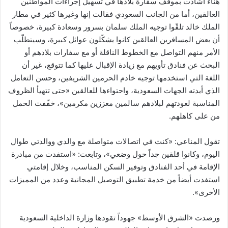
هناء أشادت بموقف سفارة بلادها في تسهيل إجراءات المواطنين
العالقين، أما من الجانب السعودي فقالت إنها وغيرها كثير في مطار
الملك خالد تلقّوا توجيه الملك سلمان بسرور وسعادة كبيرة، خصوصاً
أن بعض المسافرين العالقين كانوا يشكّلون عوائل كبيرة، وسيتطلّب
الأمر منهم التواصل مع الخطوط الناقلة أو مع سفارات بلادهم أو
البحث عن فنادق تأويهم مع زيادة الإقبال عليها كما تتوقع، غير أن
اللغة التي استخدمها توجيه خادم الحرمين الشريفين، وحسن التعامل
الذي أبدته الجهات السعودية، واحتواءها للعالقين «حتى تتهيأ الظروف
المناسبة لعودتهم لبلادهم سالمين معززين مكرمين»، خفّفت الحمل
من على كاهلهم.
تقول المناعي: «كنت في اتصالات متواصلة مع والدي ووالدتي طوال
اليوم، وكانوا قلقين جداً حول وضعي»، وتابعت: «استفدت من مبادرة
الإقامة في أحد الفنادق وتوفير السكن المناسب، وخلال إقامتي
استفدت أيضاً من خدمة تطبيق التوصيل المجانية وعدد من المميزات
الأخرى».
ورصدت «الشرق الأوسط» جهوداً تقودها وزارة الداخلية السعودية