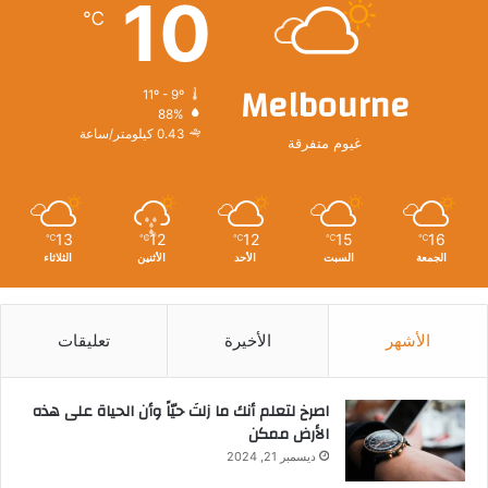
10
℃
Melbourne
11º - 9º
88%
0.43 كيلومتر/ساعة
غيوم متفرقة
13
12
12
15
16
℃
℃
℃
℃
℃
الجمعة
السبت
الأحد
الأثنين
الثلاثاء
الأشهر
الأخيرة
تعليقات
‫اصرخ لتعلم أنك ما زلتَ حيّاً وأن الحياة على هذه
الأرض ممكن
ديسمبر 21, 2024