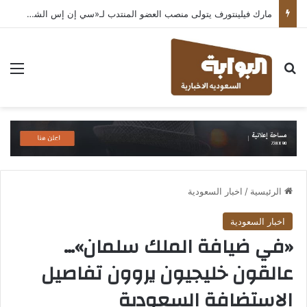
مارك فيلينتورف يتولى منصب العضو المنتدب لـ«سي إن إس الشرق الأوسط» ويشرف على شركات قطاع التكنولوجيا ضمن مجموعة غباش
بحث عن
الق
الرئيسية
/
اخبار السعودية
اخبار السعودية
«في ضيافة الملك سلمان»…
عالقون خليجيون يروون تفاصيل
الاستضافة السعودية