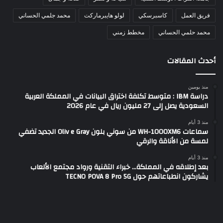
فريق العمل
كاسبرسكي
لولو هايبرماركت
محمد جلمي الحساني
محمد حلمي الحساني
مخطط زمني
أحدث المقالات
منذ يومين
دراسة IBM : متوسط تكلفة اختراق البيانات في المملكة العربية
السعودية يصل إلى 27 مليون ريال في عام 2026
منذ 3 أيام
سماعات WH-1000XM6 من سوني بلون Oliv e Gray الجديد تضفي
لمسة من الأناقة والرقي
منذ 3 أيام
بعد إطلاقه في المملكة… خبراء التقنية ورواد مجتمع الألعاب
يشاركون انطباعاتهم حول TECNO POVA 8 Pro 5G