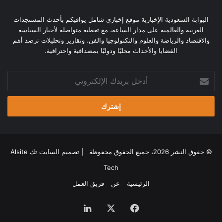
البوابة السعودية الإخبارية موقع إخباري شامل يوافيكم بأحدث المستجدات
العربية والعالمية على مدار الساعة، مع تغطية متواصلة لأخبار السياسة
والاقتصاد والرياضة والعلوم والتكنولوجيا والفن، وتقارير وتحليلات ترصد أهم
القضايا والأحداث محليًا ودوليًا بمصداقية واحترافية.
أدخل
بريدك
الإلكتروني
© حقوق النشر 2026، جميع الحقوق محفوظة | تصميم
السايت تك Alsite
Tech
الرئيسية
عن
فريق العمل
فيسبوك
‫X
لينكدإن