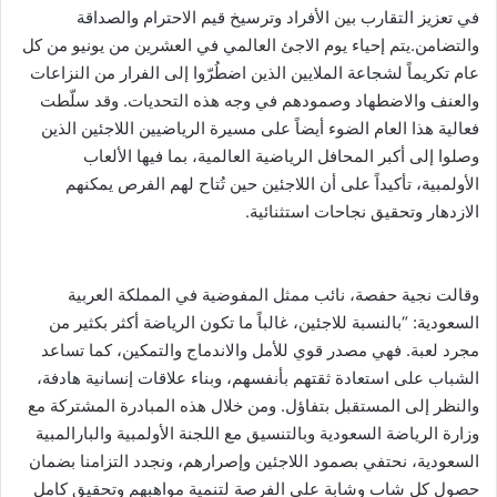
في تعزيز التقارب بين الأفراد وترسيخ قيم الاحترام والصداقة
والتضامن.يتم إحياء يوم الاجئ العالمي في العشرين من يونيو من كل
عام تكريماً لشجاعة الملايين الذين اضطُرّوا إلى الفرار من النزاعات
والعنف والاضطهاد وصمودهم في وجه هذه التحديات. وقد سلّطت
فعالية هذا العام الضوء أيضاً على مسيرة الرياضيين اللاجئين الذين
وصلوا إلى أكبر المحافل الرياضية العالمية، بما فيها الألعاب
الأولمبية، تأكيداً على أن اللاجئين حين تُتاح لهم الفرص يمكنهم
الازدهار وتحقيق نجاحات استثنائية.
وقالت نجية حفصة، نائب ممثل المفوضية في المملكة العربية
السعودية: “بالنسبة للاجئين، غالباً ما تكون الرياضة أكثر بكثير من
مجرد لعبة. فهي مصدر قوي للأمل والاندماج والتمكين، كما تساعد
الشباب على استعادة ثقتهم بأنفسهم، وبناء علاقات إنسانية هادفة،
والنظر إلى المستقبل بتفاؤل. ومن خلال هذه المبادرة المشتركة مع
وزارة الرياضة السعودية وبالتنسيق مع اللجنة الأولمبية والبارالمبية
السعودية، نحتفي بصمود اللاجئين وإصرارهم، ونجدد التزامنا بضمان
حصول كل شاب وشابة على الفرصة لتنمية مواهبهم وتحقيق كامل