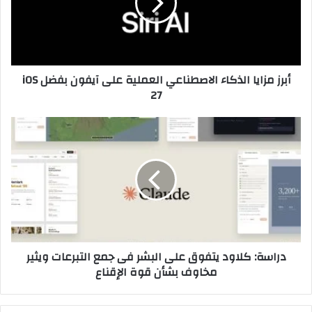
العملية
على
آيفون
بفضل
iOS
أبرز مزايا الذكاء الاصطناعي العملية على آيفون بفضل iOS
27
27
دراسة:
كلاود
يتفوق
على
البشر
فى
جمع
التبرعات
ويثير
دراسة: كلاود يتفوق على البشر فى جمع التبرعات ويثير
مخاوف
مخاوف بشأن قوة الإقناع
بشأن
قوة
الإقناع