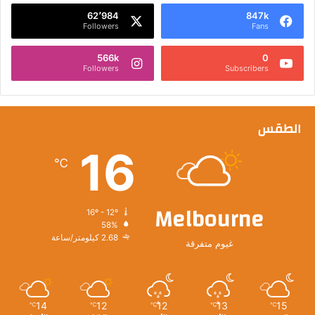
62٬984
847k
Followers
Fans
566k
0
Followers
Subscribers
الطقس
16
℃
Melbourne
16º - 12º
58%
2.68 كيلومتر/ساعة
غيوم متفرقة
14
12
12
13
15
℃
℃
℃
℃
℃