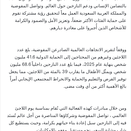
بالتضامن الإنساني ودعم النازخين حول العالم. وتواصل المفوضية
والمملكة العربية السعودية العمل معاً لتحقيق رؤية مشتركة تقوم
على حماية الفئات الأكثر ضعفاً، وتعزيز الأمل والصمود والكرامة
للأشخاص الذين أُجبروا على مغادرة ديارهم.
ووفقاً لتقرير الاتجاهات العالمية الصادرعن المفوضية، بلغ عدد
اللاجئين وغيرهم من المحتاجين إلى الحماية الدولية 41.6 مليون
شخص بنهاية عام 2025، فيما بلغ عدد النازحين داخلياً 68.6 مليون
شخص. ويمثّل الأطفال ما يقارب 39 بالمئة من اللاجئين، مما يجعل
توفير الفرص والتعليم والحماية والانخراط المجتمعي الإيجابي أمراً
بالغ الأهمية أكثر من أي وقت مضى.
ومن خلال مبادرات كهذه الفعالية التي تُقام بمناسبة يوم اللاجئ
العالمي ، تواصل المفوضية وشركاؤها المناصرة من أجل عالم تُسنَد
فيه إلى النازحين سبل إعادة بناء حياتهم بكرامة، وحيث يستطيع كل
شاب وشابة السعي نحو مستقبل مفعم بالإمكانيات.