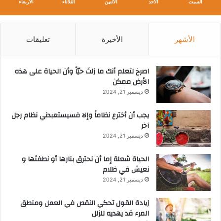
السبت
الأحد
الأثنين
الثلاثاء
الأربعاء
الأشهر
الأخيرة
تعليقات
‫اصرخ لتعلم أنك ما زلتَ حيّاً وأن الحياة على هذه
الأرض ممكن
ديسمبر 21, 2024
يجب أن أخترع نظاماً وإلا فسيستعبدني نظام رجل
آخر
ديسمبر 21, 2024
الحياة شعلة إما أن نحترق بنارها أو نطفئها و
نعيش في ظلام
ديسمبر 21, 2024
زيادة القول تحكي النقص في العمل ومنطق
المرء قد يهديه للزلل