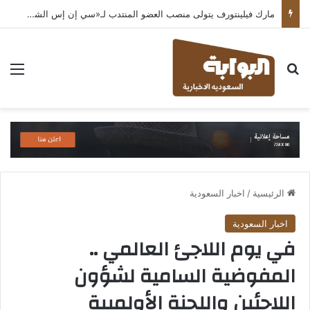
مارك فيلينتورف يتولى منصب العضو المنتدب لـ«سي إن إس الشرق الأوسط» ويشرف على شركات قطاع التكنولوجيا ضمن مجموعة غباش
بحث عن
الق
الرئيسية
/
اخبار السعودية
اخبار السعودية
في يوم اللاجئ العالمي ..
المفوضية السامية لشؤون
اللاجئين واللجنة الأولمبية