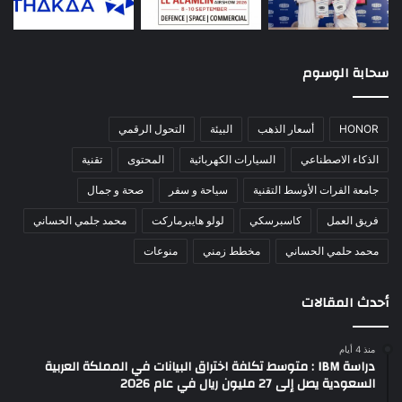
سحابة الوسوم
HONOR
أسعار الذهب
البيئة
التحول الرقمي
الذكاء الاصطناعي
السيارات الكهربائية
المحتوى
تقنية
جامعة الفرات الأوسط التقنية
سياحة و سفر
صحة و جمال
فريق العمل
كاسبرسكي
لولو هايبرماركت
محمد جلمي الحساني
محمد حلمي الحساني
مخطط زمني
منوعات
أحدث المقالات
منذ 4 أيام
دراسة IBM : متوسط تكلفة اختراق البيانات في المملكة العربية
السعودية يصل إلى 27 مليون ريال في عام 2026