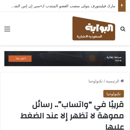
مارك فيلينتورف يتولى منصب العضو المنتدب لـ«سي إن إس الشرق الأوسط» ويشرف على شركات قطاع التكنولوجيا ضمن مجموعة غباش
بحث عن
الق
الرئيسية
/
تكنولوجيا
تكنولوجيا
قريبًا في “واتساب”.. رسائل
مموهة لا تظهر إلا عند الضغط
عليها