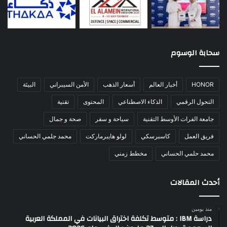
سحابة الوسوم
HONOR
أخبار العالم
أسعار الذهب
الأمن السيبراني
البيئة
التحول الرقمي
الذكاء الاصطناعي
المحتوى
تقنية
جامعة الفرات الأوسط التقنية
سياحة و سفر
صحة و جمال
فريق العمل
كاسبرسكي
لولو هايبرماركت
محمد جلمي الحساني
محمد حلمي الحساني
مخطط زمني
أحدث المقالات
منذ يومين
دراسة IBM : متوسط تكلفة اختراق البيانات في المملكة العربية