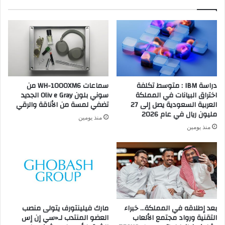
دراسة IBM : متوسط تكلفة
سماعات WH-1000XM6 من
اختراق البيانات في المملكة
سوني بلون Oliv e Gray الجديد
العربية السعودية يصل إلى 27
تضفي لمسة من الأناقة والرقي
مليون ريال في عام 2026
منذ يومين
منذ يومين
بعد إطلاقه في المملكة… خبراء
مارك فيلينتورف يتولى منصب
التقنية ورواد مجتمع الألعاب
العضو المنتدب لـ«سي إن إس