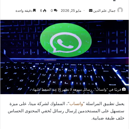
أرسل
جمال علم الدين
مايو 25, 2026
0
6
دقيقة واحدة
بريدا
إلكترونيا
قريبًا في "واتساب".. رسائل مموهة لا تظهر إلا عند الضغط عليها
يعمل تطبيق المراسلة “
واتساب
“، المملوك لشركة ميتا، على ميزة
ستسهل على المستخدمين إرسال رسائل تُخفي المحتوى الحساس
خلف طبقة ضبابية.