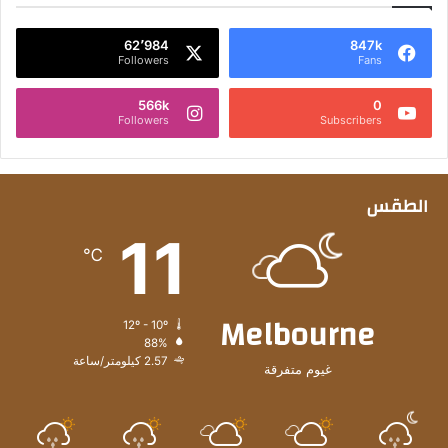
62٬984
847k
Followers
Fans
566k
0
Followers
Subscribers
الطقس
11
℃
Melbourne
12º - 10º
88%
2.57 كيلومتر/ساعة
غيوم متفرقة