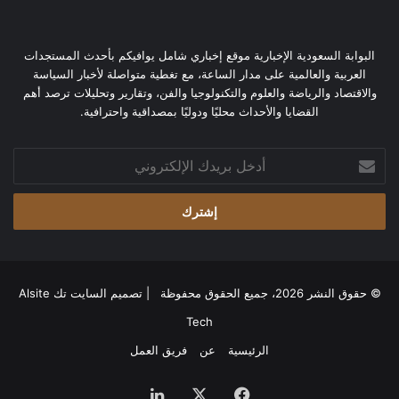
البوابة السعودية الإخبارية موقع إخباري شامل يوافيكم بأحدث المستجدات
العربية والعالمية على مدار الساعة، مع تغطية متواصلة لأخبار السياسة
والاقتصاد والرياضة والعلوم والتكنولوجيا والفن، وتقارير وتحليلات ترصد أهم
القضايا والأحداث محليًا ودوليًا بمصداقية واحترافية.
أدخل
بريدك
الإلكتروني
© حقوق النشر 2026، جميع الحقوق محفوظة | تصميم
السايت تك Alsite
Tech
الرئيسية
عن
فريق العمل
فيسبوك
‫X
لينكدإن