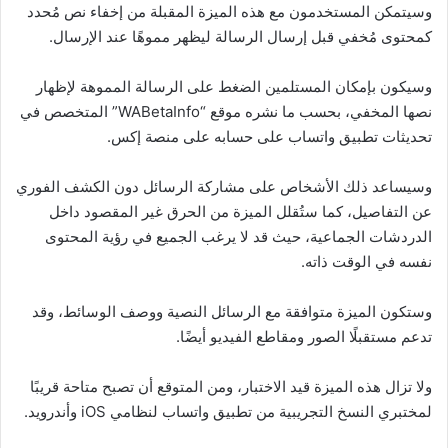
وسيتمكن المستخدمون مع هذه الميزة المقبلة من إخفاء نص مُحدد
كمحتوى مُخفي قبل إرسال الرسالة ليظهر مموهًا عند الإرسال.
وسيكون بإمكان المستلمين الضغط على الرسالة المموهة لإظهار
نصها المخفي، بحسب ما نشره موقع “WABetaInfo” المتخصص في
تحديثات تطبيق واتساب على حسابه على منصة إكس.
وسيساعد ذلك الأشخاص على مشاركة الرسائل دون الكشف الفوري
عن التفاصيل، كما ستُقلل الميزة من الحرق غير المقصود داخل
الدردشات الجماعية، حيث قد لا يرغب الجميع في رؤية المحتوى
نفسه في الوقت ذاته.
وستكون الميزة متوافقة مع الرسائل النصية ووصف الوسائط، وقد
تدعم مستقبلًا الصور ومقاطع الفيديو أيضًا.
ولا تزال هذه الميزة قيد الاختبار، ومن المتوقع أن تصبح متاحة قريبًا
لمختبري النسخ التجريبية من تطبيق واتساب لنظامي iOS وأندرويد.