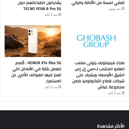
تضفي لمسة من الأناقة والرقي
يشاركون انطباعاتهم حول
TECNO POVA 8 Pro 5G
منذ يومين
منذ 3 أيام
مارك فيلينتورف يتولى منصب
HONOR X7e Plus 5G : صُمم
العضو المنتدب لـ«سي إن إس
للعمل بثقة في الأماكن التي
الشرق الأوسط» ويشرف على
تعجز فيها الهواتف الأخرى عن
شركات قطاع التكنولوجيا ضمن
الاستمرار
مجموعة غباش
منذ 3 أيام
منذ 3 أيام
الأكثر مشاهدة