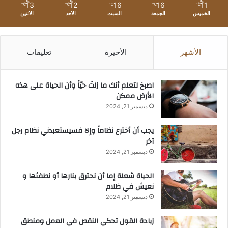
13
12
16
16
11
℃
℃
℃
℃
℃
الخميس
الجمعة
السبت
الأحد
الأثنين
الأشهر
الأخيرة
تعليقات
‫اصرخ لتعلم أنك ما زلتَ حيّاً وأن الحياة على هذه
الأرض ممكن
ديسمبر 21, 2024
يجب أن أخترع نظاماً وإلا فسيستعبدني نظام رجل
آخر
ديسمبر 21, 2024
الحياة شعلة إما أن نحترق بنارها أو نطفئها و
نعيش في ظلام
ديسمبر 21, 2024
زيادة القول تحكي النقص في العمل ومنطق