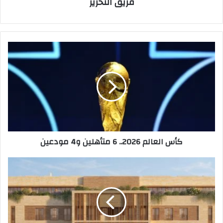
فريق التحرير
كأس
العالم
2026..
6
متأهلين
و4
مودعين
كأس العالم 2026.. 6 متأهلين و4 مودعين
"شيفال"
تباشر
الأعمال
الميدانية
على
مشروعها