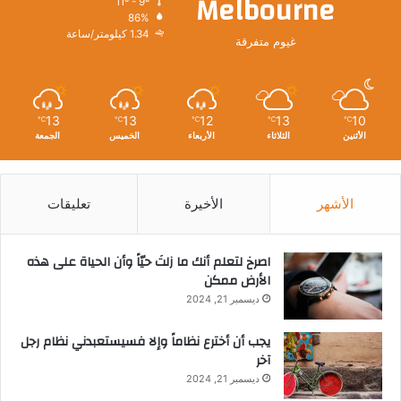
Melbourne
11º - 9º
86%
1.34 كيلومتر/ساعة
غيوم متفرقة
13
13
12
13
10
℃
℃
℃
℃
℃
الأثنين
الثلاثاء
الأربعاء
الخميس
الجمعة
الأشهر
الأخيرة
تعليقات
‫اصرخ لتعلم أنك ما زلتَ حيّاً وأن الحياة على هذه
الأرض ممكن
ديسمبر 21, 2024
يجب أن أخترع نظاماً وإلا فسيستعبدني نظام رجل
آخر
ديسمبر 21, 2024