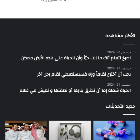
الأكثر مشاهدة
ديسمبر 21, 2024
‫اصرخ لتعلم أنك ما زلتَ حيّاً وأن الحياة على هذه الأرض ممكن
ديسمبر 21, 2024
يجب أن أخترع نظاماً وإلا فسيستعبدني نظام رجل آخر
ديسمبر 21, 2024
الحياة شعلة إما أن نحترق بنارها أو نطفئها و نعيش في ظلام
جديد التحديثات