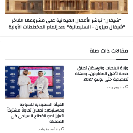
الفاخر
"شيفال
ميزون
"شيفال" تباشر الأعمال الميدانية على مشروعها الفاخر
-
"شيفال ميزون - السليمانية" بعد إتمام المخططات الأولية
السليمانية"
بعد
إتمام
المخططات
مقالات ذات صلة
الأولية
وزارة البلديات والإسكان تطلق
خدمة تأهيل المقاولين.. ومهلة
تصحيحية حتى يونيو 2027
منذ يوم واحد
الهيئة السعودية للسياحة
وماستركارد تعلنان تعاوناً مشتركاً
لتعزيز نمو القطاع السياحي في
المملكة
منذ أسبوع واحد