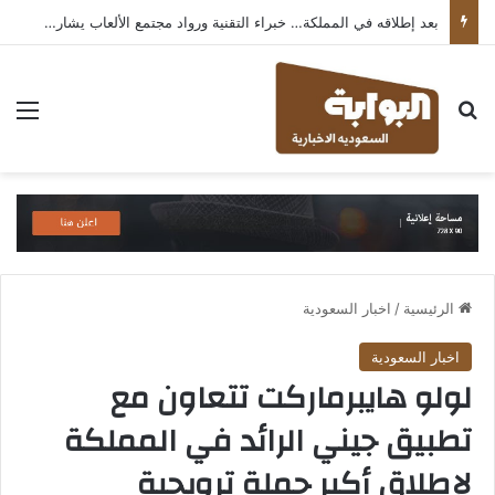
بعد إطلاقه في المملكة… خبراء التقنية ورواد مجتمع الألعاب يشاركون انطباعاتهم حول TECNO POVA 8 Pro 5G
بحث عن
الق
الرئيسية
/
اخبار السعودية
اخبار السعودية
لولو هايبرماركت تتعاون مع
تطبيق جيني الرائد في المملكة
لإطلاق أكبر حملة ترويجية