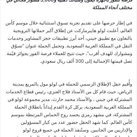
مختلف أنحاء المملكة
في إطار حرصها على تقديم تجربة تسوق استثنائية خلال موسم كأس
العالم، أعلنت لولو هايبرماركت عن إطلاق أكبر حملاتها الترويجية
بالتعاون مع تطبيق جيني، أحد أبرز تطبيقات حجز المشاوير وخدمات
النقل في المملكة العربية السعودية. وتحمل الحملة عنوان “تسوّق
ومشوارك للهدف أقرب”، حيث تتيح للعملاء فرصة الفوز بجوائز قيّمة
تصل قيمتها الإجمالية إلى 300 ألف ريال سعودي.
وأُقيم حفل الإطلاق الرسمي للحملة في لولو مول بالمربع بمدينة
الرياض، حيث قام كل من الأستاذ فلاح العنزي، رئيس قطاع الخدمات
المشتركة في جيني ، والأستاذ محمد حارث، مدير مجموعة لولو في
المملكة العربية السعودية، بركل كرة القدم إيذاناً بانطلاق الحملة
المشتركة، في مشهد رمزي يجسد روح الحماس المرتبطة بموسم
كأس العالم. كما شهد الحفل حضور عدد من كبار المسؤولين
والإداريين من الجانبين. وستُنفذ الحملة في جميع فروع لولو