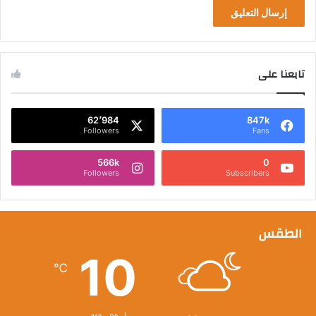
تابعنا على
62٬984
847k
Followers
Fans
566k
0
Followers
Subscribers
الطقس
10
℃