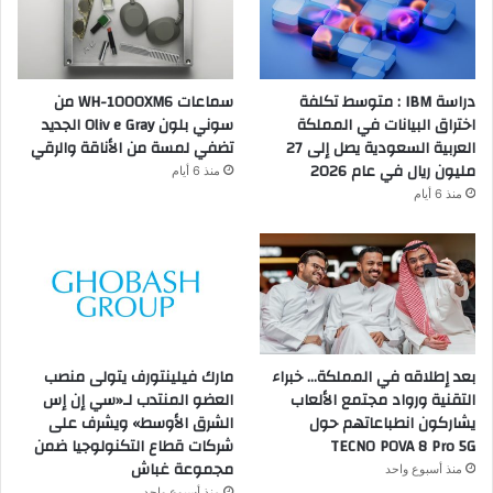
دراسة IBM : متوسط تكلفة
سماعات WH-1000XM6 من
اختراق البيانات في المملكة
سوني بلون Oliv e Gray الجديد
العربية السعودية يصل إلى 27
تضفي لمسة من الأناقة والرقي
مليون ريال في عام 2026
منذ 6 أيام
منذ 6 أيام
بعد إطلاقه في المملكة… خبراء
مارك فيلينتورف يتولى منصب
التقنية ورواد مجتمع الألعاب
العضو المنتدب لـ«سي إن إس
يشاركون انطباعاتهم حول
الشرق الأوسط» ويشرف على
TECNO POVA 8 Pro 5G
شركات قطاع التكنولوجيا ضمن
مجموعة غباش
منذ أسبوع واحد
منذ أسبوع واحد