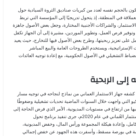
ون بالحجم نفسه لعدد من كبريات صناديق الثروة السيادية حول
 العملاقة في المنطقة، إذ يتحول تدريجيًا إلى المؤسسة التي تربط
لاستثمار، والشراكات الأجنبية المختارة، وجعل بعض الأصول جاهزة
توفير فرص العمل، وتطوير الموردين، مشيرة إلى أن الجهاز تكفل
ولة، وعمل على تعزيز ربحيتها، وطرح بعض الأصول فيها للتخارج، حيث يعيد
 الإستراتيجية، ويستخدم الطروحات العامة والبيع المباشر
انضباط التشغيلي في الأصول الحكومية، مع إعادة توجيه العائدات
 إلى الربحية
ما كشفه جهاز الاستثمار العماني من نماذج لنجاحه في توجيه مسار
كيو التي واجهت خلال السنوات الماضية تحديات تشغيلية وضغوطًا
ها من ارتفاع في مستويات المديونية، الأمر الذي فرض الحاجة إلى
إعادة هيكلة شاملة للمجموعة، ومع انتقالها إلى مظلة جهاز الاستثمار العُماني في عام 2020م، جرى تنفيذ برنامج تحول
كامل، وإعادة هيكلة المجموعة ورأس المال، وخفض المديونية،
لعامة في بورصة مسقط، وأسفرت هذه الجهود عن خفض إجمالي