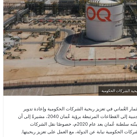
ربحية الشركات الحكومية
مار العُماني في تعزيز ربحية الشركات الحكومية وإعادة تدوير
الأصول الاستثمارية للدولة، وجذب رؤوس الأموال والخبرات الأجنبية إلى القطاعات المرتبطة برؤية عُمان 2040، مشيرةً إلى أن
نتائج أداء الجهاز لعام 2025م تؤكد نجاح الهيكل السيادي الذي تبنّته سلطنة عُمان بعد عام 2020م، خصوصًا نقل الشركات
كات الحكومية نيابة عن الدولة، مع العمل على تعزيز ربحيتها.