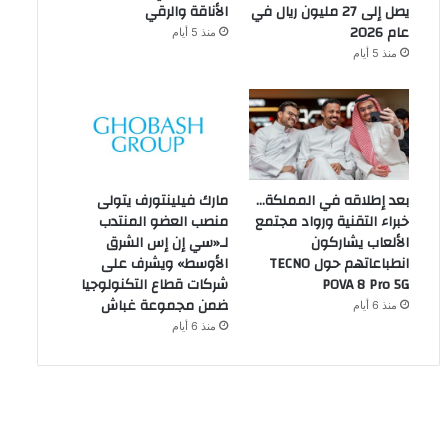
يصل إلى 27 مليون ريال في
الأناقة والرقي
عام 2026
منذ 5 أيام
منذ 5 أيام
بعد إطلاقه في المملكة…
مارك فيلينتورف يتولى
خبراء التقنية ورواد مجتمع
منصب العضو المنتدب
الألعاب يشاركون
لـ«سي إن إس الشرق
انطباعاتهم حول TECNO
الأوسط» ويشرف على
POVA 8 Pro 5G
شركات قطاع التكنولوجيا
ضمن مجموعة غباش
منذ 6 أيام
منذ 6 أيام