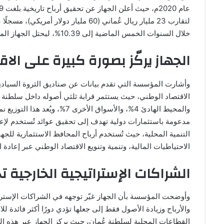
خلال السنوات الخمس الماضية إلى 10.39%، ليحتل الجهاز المرتبة الثالثة عالميًا بين صناديق الثروة السيادية من حيث الأداء.
الجهاز يركّز بصورة كبيرة على الا
وأشارت المؤسسة التي تقدم بيانات عن صناديق الثروة السيادية 
والمحيط الهادئ 4%، والأسواق ال
مدعومة باستثمارات دولية تهدف إلى تحقيق عوائد تُستخدم لإعاد
التنمية المحلية، حيث تُستخدم أرباح المحافظ الاستثمارية للجها
الاحتياطيات المالية، وتنمية وتنويع الاقتصاد الوطني عبر إعادة
الشراكات الإستراتيجية الخارجية 
وأوضحت المؤسسة بأن الجهاز غيّر توجهه في الشراكات الإستراتي
والأرباح وزيادة الأصول فقط إلى جعلها تؤدي دورًا أكثر فائدة ل
القطاعات المحلية لسلطنة عُمان، حيث يركز الجهاز عبر هذه ال