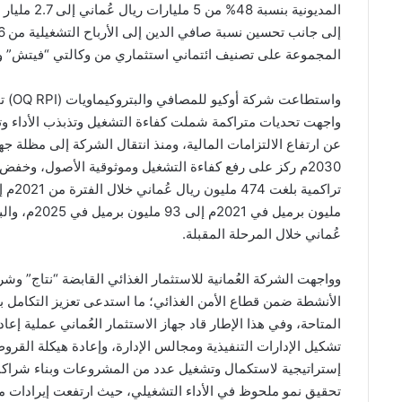
المجموعة على تصنيف ائتماني استثماري من وكالتي “فيتش” و”س
واست
واجهت تحديات متراكمة شملت كفاءة التشغيل وتذبذب الأداء وتأثي
عن ارتفاع الالتزامات المالية، ومنذ انتقال الشركة إلى مظلة جه
2030م ركز على رفع كفاءة التشغيل وموثوقية الأصول، وخفض ا
عُماني خلال المرحلة المقبلة.
وواجهت الشركة العُمانية للاستثمار الغذائي القابضة “نتاج” و
الأنشطة ضمن قطاع الأمن الغذائي؛ ما استدعى تعزيز التكامل بي
المتاحة، وفي هذا الإطار قاد جهاز الاستثمار العُماني عملية 
تشكيل الإدارات التنفيذية ومجالس الإدارة، وإعادة هيكلة القرو
إستراتيجية لاستكمال وتشغيل عدد من المشروعات وبناء شراكا