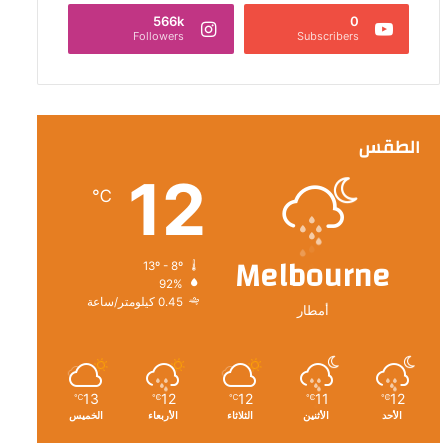
566k
0
Followers
Subscribers
الطقس
12
℃
Melbourne
13º - 8º
92%
0.45 كيلومتر/ساعة
أمطار
13
12
12
11
12
℃
℃
℃
℃
℃
الأحد
الأثنين
الثلاثاء
الأربعاء
الخميس