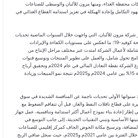
وًا تجاوز 23%، فيما حققت شركات محفظة الغذاء، ومنها مزون للألبان والوسطى للصناعات
1%، في مؤشر على نجاح جهود التكامل وإعادة الهيكلة في تعزيز استدامة القطاع الغذائي في
 شركة مزون للألبان، التي واجهت خلال السنوات الماضية تحديات
تشغيلية ومالية تفاقمت مع اضطرابات سلاسل الإمداد خلال جائحة كوفيد-19؛ ما انعكس على مستويات الكفاءة والإيرادات
 شاملة لأعمال الشركة امتدت عبر مختلف مراحل الإنتاج من
رنامج تحول شامل، والعمل على تطوير المنتجات وتوسيع قنوات
التوزيع ورفع الكفاءة التشغيلية، وأسفرت هذه الإجراءات عن بلوغ الشركة نقطة التعادل المالي في عام 2024م وتحقيق أرباح
تشغيلية بلغت 3 ملايين ريال عُماني. كما ارتفعت الإيرادات بنسبة 15% بين عامي 2024م و2025م نتيجة نمو المبيعات وزيادة
 سنواتها الأولى تحديات ناجمة عن المنافسة الشديدة في سوق
رة على قطاع ناقلات النفط والغاز، قبل أن تتفاقم الضغوط مع
ي عالميًا، وفي إطار إعادة بناء نموذج أعمال أكثر استدامة وتنافسية، عمل جهاز
نيتها الأساسية وتبني التقنيات الحديثة، إلى جانب التوسع في
 المضافة، وترسيخ مكانة الحوض الجاف كمركز إقليمي للصناعات
والخدمات البحرية، وأسفرت هذه الجهود في تحقيق نتائج لافتة خلال الفترة بين عامي 2021م و2025م، حيث سجل صافي الربح