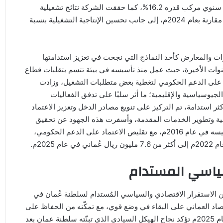
نموًا سنويًا مركبًا بلغ 65.9%، فيما ارتفعت الإيرادات بمعدل نمو سنوي مركب قدره 16.2%، كما حققت الشركة نتائج تشغيلية
قياسية عبر تنفيذ 258 مشروعًا خلال عام 2025م بنمو بلغ 11% مقارنة بعام 2024م، إلى جانب تحسين الإنتاجية التشغيلية بنسبة
ات والمعارض كأحد النماذج التي نجحت في تعزيز استدامتها
سنوات الأخيرة، حيث عمل منذ تأسيسه في بيئة تتسم بتقلبات قطاع
ى على الدعم الحكومي لتغطية بعض متطلبات التشغيل، وزادت
لجيوسياسية والإقليمية؛ ما أثر سلبًا على تدفق الفعاليات
ثر استدامة، تم التركيز على تنويع مصادر الدخل وتعزيز الاعتماد
دولية وتطوير الخدمات المقدمة، وأسفرت هذه الجهود عن تحقيق
المركز أول أرباح تشغيلية في تاريخه خلال عام 2024م منذ تأسيسه في عام 2016م، مع تقليص الاعتماد على الدعم الحكومي،
سياسي المستدام
ن الاستقرار الاقتصادي والسياسي المُستدام لسلطنة عُمان في
اد العماني على البقاء في وضع قوي، مع تمكّنه من الحفاظ على
هوامش مالية مريحة، خصوصًا وأن النتائج التي حققها الجهاز لعام 2025م تؤكد نجاح الهيكل السيادي الذي تبنّته سلطنة عمان بعد