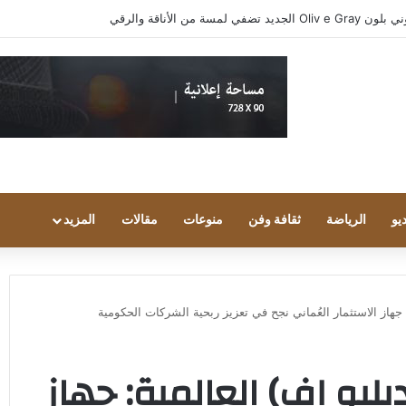
واد مجتمع الألعاب يشاركون انطباعاتهم حول TECNO POVA 8 Pro 5G
يو
الرياضة
ثقافة وفن
منوعات
مقالات
المزيد
هاز الاستثمار العُماني نجح في تعزيز ربحية الشركات الحكومية
و إف) العالمية: جهاز