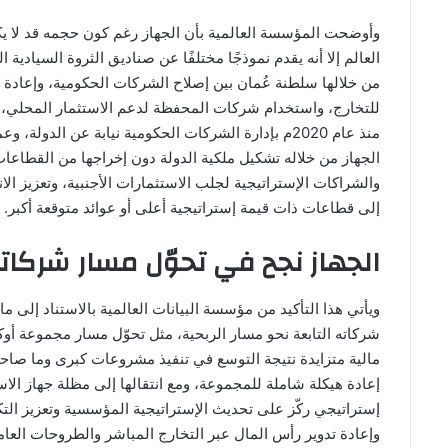
وأوضحت المؤسسة العالمية بأن الجهاز رغم كون حجمه قد لا يك
العالم إلا أنه يقدم نموذجًا مختلفًا عن صناديق الثروة السيادية
من خلالها سلطنة عُمان بين إصلاح الشركات الحكومية، وإعادة ا
للتخارج، واستخدام شركات المحفظة لدعم الاستثمار المحلي، و
منذ عام 2020م بإدارة الشركات الحكومية نيابة عن الد
الجهاز من خلاله تشكيل ملكية الدولة دون إخراجها من القطاعات
والشراكات الإستراتيجية لجلب الاستثمارات الأجنبية، وتعزيز ال
إلى قطاعات ذات قيمة إستراتيجية أعلى أو عوائد متوقعة أكبر.
الجهاز نجح في تحوّل مسار شركاته
ويأتي هذا التأكيد من مؤسسة البيانات العالمية بالاستناد إلى 
شركاته التابعة نحو مسار الربحية، مثل تحوّل مسار مجموعة أو
مالية متزايدة نتيجة التوسع في تنفيذ مشروعات كبرى وما صاحب
إستراتيجي ركّز على تحديث الإستراتيجية المؤسسية وتعزيز الت
وإعادة تدوير رأس المال عبر التخارج المباشر والطروحات ا