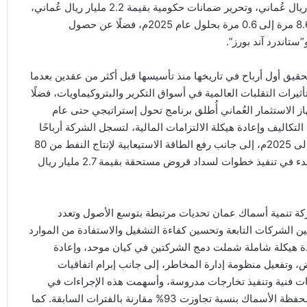
المديونية بنسبة 48% من 5 مليارات ريال عُماني إلى 2.7 مليار ريال عُماني، وتحرير ضمانات حكومية بقيمة 2.2 مليار ريال عُماني،
إلى جانب تحسين نسبة صافي الدين إلى الأرباح التشغيلية من 8.6 مرة إلى 0.6 مرة بحلول عام 2025م، فضلًا عن حصول
تاندرد آند بورز”.
طاعت شركة أوكيو للمصافي والبتروكيماويات (OQ RPI) تحقيق أول أرباح في تاريخها منذ تأسيسها قبل أكثر من عقدين بعدما
رات التقلبات العالمية في أسواق التكرير والبتروكيماويات، فضلًا
از الاستثمار العُماني أُطلق برنامج تحول إستراتيجي حتى عام
لتكاليف وإعادة هيكلة الالتزامات المالية، لتسجل الشركة أرباحًا
تراكمية بلغت 474 مليون ريال عُماني خلال الفترة من 2021م إلى 2025م، إلى جانب رفع الطاقة الاستيعابية لإنتاج النفط من 80
مليون برميل في 2021م إلى 93 مليون برميل في 2025م، والبدء في تنفيذ خطوات لسداد قروض مستحقة بقيمة 2.7 مليار ريال
شركة تنمية أسماك عمان تحديات مرتبطة بتوسع الأصول وتعدد
ن الشركات التابعة وتحسين كفاءة التشغيل والاستفادة من الموارد
إعادة هيكلة شاملة شملت دمج الشركتين في كيان موحد، وإعادة
ض، وتفعيل منظومة إدارة المخاطر، إلى جانب إبرام اتفاقيات
ت فنية وتنفيذ تخارجات مدروسة، وأسهمت هذه الإجراءات في
تحقيق نمو ملحوظ في الأداء التشغيلي، حيث ارتفعت إيرادات محفظة الأسماك بنسبة تجاوزت 93% مقارنة بالفترات السابقة. كما