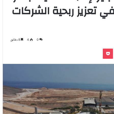
 في تعزيز ربحية الشركات
0
4
8 دقائق
‫Pocket
Odnoklassnik