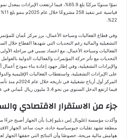
22%.
وفي قطاع الفعاليات وسياحة الأعمال، برز مركز عُمان للمؤتمر
التشغيلية والمالية رغم التحديات التي شهدها القطاع خلال ال
الفعاليات وسياحة الأعمال، مع اعتماد نسبي في مراحله الأول
التحديات مع تأثر حركة المؤتمرات والفعاليات الدولية بالعوامل ا
والإيرادات التشغيلية، وفي إطار جهود إعادة بناء نموذج أعمال أك
على الإيرادات التشغيلية، واستقطاب الفعاليات الإقليمية وال
فيما ارتفع الدخل السنوي من نحو 3.4 مليون ريال عُماني في عام 2022م إلى أكثر من 7.6 مليون ريال عُماني في عام 2025م.
جزء من الاستقرار الاقتصادي وال
وأكدت مؤسسة (غلوبال إس دبليو إف) بأن الجهاز أصبح جزءًا م
منطقة تشهد تقلبات جيوسياسية حادة، حيث ساعد الجهاز الاقتص