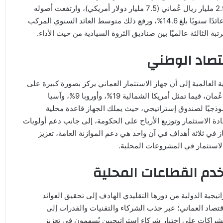
عام 2020م، حيث أعلن الجهاز عن تحقيق أرباح تاريخية بلغت 2.9 مليار ريال عُماني (7.5 مليار دولار أمريكي)، وارتفعت أصوله
لتقارب 23 مليار ريال عُماني (60 مليار دولار أمريكي)، مسجلًا عائدًا سنويًا بلغ 14.6%، ورفع ذلك متوسط العائد السنوي المركب
قتصاد الوطني
العالمية إلى أن جهاز الاستثمار العماني يركز بصورة كبيرة على
الاقتصاد الوطني، حيث يستثمر قرابة ثلثي أصوله داخل سلطنة عُمان، فيما تمثل أمريكا الشمالية 19%، وأوروبا 9%، وآسيا
أخرى 7%، ويُعد هذا التوزيع نموذجيًا لصندوق إستراتيجي، حيث يملك الجهاز قاعدة محلية
ة الاستثمار وتوزيع الأرباح على الحكومة، إلى جانب دعم أولويات
ز في ثلاثة أهداف في آن واحد هي دعم الموازنة العامة، تعزيز
 الاستثمار في المشروعات المحلية.
تخدم القطاعات المحلية
جية الدولية من دورها التقليدي الهادف إلى تحقيق العوائد
لاقتصاد العماني؛ عبر جذب الشركاء والتقنيات والقدرات إلى
شراكات على اختيار شركاء إستراتيجيين يُسهمون في تعزيز