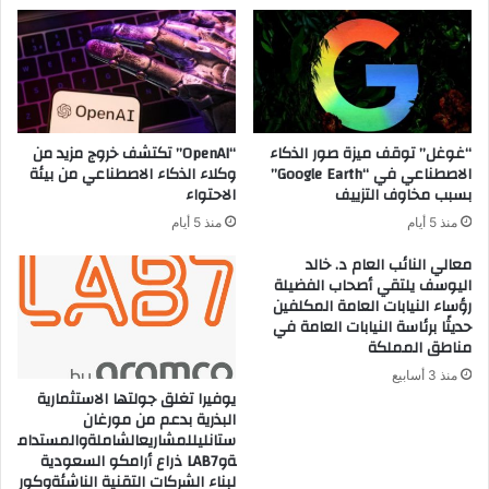
“غوغل” توقف ميزة صور الذكاء
“OpenAI” تكتشف خروج مزيد من
الاصطناعي في “Google Earth”
وكلاء الذكاء الاصطناعي من بيئة
بسبب مخاوف التزييف
الاحتواء
منذ 5 أيام
منذ 5 أيام
معالي النائب العام د. خالد
اليوسف يلتقي أصحاب الفضيلة
رؤساء النيابات العامة المكلفين
حديثًا برئاسة النيابات العامة في
مناطق المملكة
منذ 3 أسابيع
يوفيرا تغلق جولتها الاستثمارية
البذرية بدعم من مورغان
ستانليللمشاريعالشاملةوالمستدام
ةوLAB7 ذراع أرامكو السعودية
لبناء الشركات التقنية الناشئةوكور