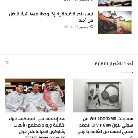
ليس للحياة قيمة إلا إذا وجدنا فيها شيئا نناضل
من أجله
ديسمبر 21, 2024
أحدث الأخبار التقنية
سماعات WH-1000XM6 من
بعد إطلاقه في المملكة… خبراء
سوني بلون Oliv e Gray الجديد
التقنية ورواد مجتمع الألعاب
تضفي لمسة من الأناقة والرقي
يشاركون انطباعاتهم حول
منذ يومين