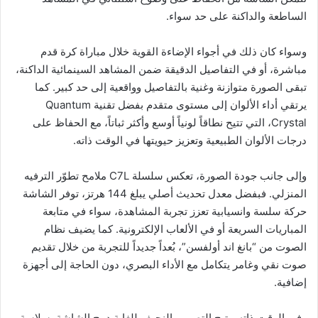
الساطعة والداكنة على حد سواء.
وسواء كان ذلك في أجواء الإضاءة القوية خلال مباراة كرة قدم
مباشرة، أو في التفاصيل الدقيقة ضمن المشاهد السينمائية الداكنة،
تبقى الصورة متوازنة وغنية بالتفاصيل وواقعية إلى حد كبير. كما
يرتقي أداء الألوان إلى مستوى متقدم بفضل تقنية Quantum
Crystal، التي تتيح نطاقاً لونياً أوسع وأكثر ثباتاً، مع الحفاظ على
درجات الألوان الطبيعية وتعزيز حيويتها في الوقت ذاته.
وإلى جانب جودة الصورة، تعكس سلسلة C7L ملامح تطوّر الترفيه
المنزلي. فبفضل معدل تحديث أصلي يبلغ 144 هرتز، توفر الشاشة
حركة سلسة وانسيابية تعزز تجربة المشاهدة، سواء في متابعة
المباريات السريعة أو في الألعاب الإلكترونية. كما يضيف نظام
الصوت من “بانغ اند أولفسن”، بُعداً جديداً للتجربة من خلال تقديم
صوت نقي وغامر يتكامل مع الأداء البصري، دون الحاجة إلى أجهزة
إضافية.
وفي الوقت ذاته، يتيح التصميم النحيف للغاية دمج الشاشة بسلاسة