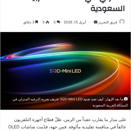
السعودية
أرسل
فريق التحرير
أبريل 15, 2026
0
3
3 دقائق
بريدا
إلكترونيا
ما بعد الإبهار: كيف تعيد تقنية SQD-Mini LED تعريف تجربة الترفيه المنزلي في
المملكة العربية السعودية
على مدار ما يقارب عقداً من الزمن، ظلّ قطاع أجهزة التلفزيون
عالقاً في منافسة تقليدية مألوفة. فمن جهة، قدّمت شاشات OLED