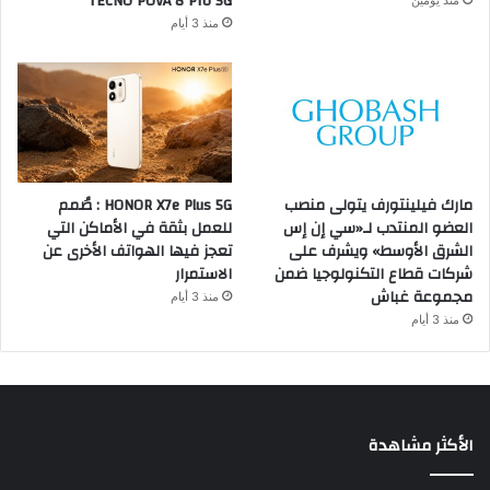
TECNO POVA 8 Pro 5G
منذ 3 أيام
مارك فيلينتورف يتولى منصب
HONOR X7e Plus 5G : صُمم
العضو المنتدب لـ«سي إن إس
للعمل بثقة في الأماكن التي
الشرق الأوسط» ويشرف على
تعجز فيها الهواتف الأخرى عن
شركات قطاع التكنولوجيا ضمن
الاستمرار
مجموعة غباش
منذ 3 أيام
منذ 3 أيام
الأكثر مشاهدة