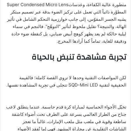
متطورة عالية الكفاءة، وعدساتSuper Condensed Micro Lens
المطوّرة ذاتياً التي تعمل على تركيز الضوء بدقة عبر تصميم مبتكر
يشبه الجسر المقوّس، إلى جانب خوارزمية التحكم الشامل في تأثير
الهالة. والنتيجة؟ تقليل ملحوظ لتأثير “التوهّج”. فالنجم في سماء
ليلية حالكة لم يعد يظهر كوهج أبيض ضبابي، بل كنقطة ضوء حادة
ودقيقة للغاية، تماماً كما أرادها المخرج.
تجربة مشاهدة تنبض بالحياة
لكن المواصفات التقنية وحدها لا تروي القصة كاملة؛ فالقيمة
الحقيقية لتقنية SQD-Mini LED تتجلى في تجربة المشاهدة نفسها.
تخيّل الأجواء الحماسية لمباراة كرة قدم حاسمة. عندما ينطلق لاعب
جناح من الطراز العالمي بسرعة على الطرف تحت أضواء كاشفة
ساطعة وقوية في ملعب مثل ملعب الإمارات، غالباً ما تعجز
الشاشات التقليدية عن مجاراة المشهد. فهي إما تُفقد الأضواء