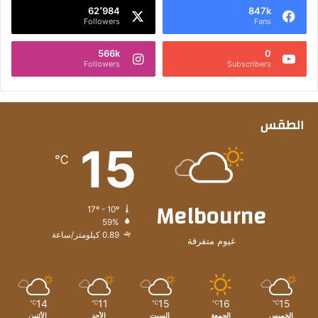
62٬984
847k
Followers
Fans
566k
0
Followers
Subscribers
الطقس
15
℃
Melbourne
17º - 10º
59%
0.89 كيلومتر/ساعة
غيوم متفرقة
14
11
15
16
15
℃
℃
℃
℃
℃
الخميس
الجمعة
السبت
الأحد
الأثنين