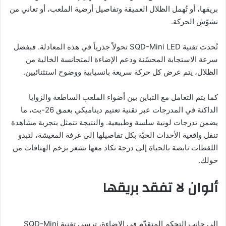
بريقها، أو تُهمل الظلال العميقة وتفاصيل أرضية الملعب، أو تعاني من
تشوّش الحركة.
تُحدث تقنية SQD-Mini LED تحولاً جذرياً في هذه المعادلة. فبفضل
سرعة الاستجابة المحسّنة ودعم الإضاءة المتجانسة الخالية من
الظلال، يتم عرض كل حركة سريعة بانسيابية ووضوح استثنائيين.
كما يتم التعامل مع التباين بين أضواء الملعب الساطعة والزوايا
الداكنة في المدرجات عبر تقنية تعتيم ديناميكي بعمق 26-بت، ما
يضمن تدرجات لونية سلسة وطبيعية. والنتيجة تتمثل بتجربة مشاهدة
تنقل واقعية الأحداث الحيّة بكل تفاصيلها إلى غرفة المعيشة، لتبدو
اللقطات نابضة بالحياة إلى درجة تكاد معها تشعر بزخم الهتافات من
حولك.
ألوان لا تفقد بريقها
إلى جانب التحكم المتقدّم في الإضاءة، ترسي تقنية SQD-Mini