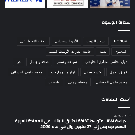
سحابة الوسوم
HONOR
أسعار الذهب
الأمن السيبراني
الذكاء الاصطناعي
المحتوى
تقنية
جامعة الفرات الأوسط التقنية
دول مجلس التعاون الخليجي
سياحة و سفر
صحة و جمال
عن
فريق العمل
كاسبرسكي
لولو هايبرماركت
محمد جلمي الحساني
محمد حلمي الحساني
مخطط زمني
واتساب
أحدث المقالات
منذ يومين
دراسة IBM : متوسط تكلفة اختراق البيانات في المملكة العربية
السعودية يصل إلى 27 مليون ريال في عام 2026