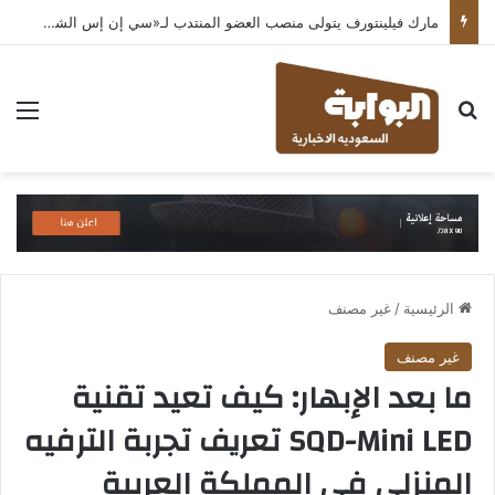
مارك فيلينتورف يتولى منصب العضو المنتدب لـ«سي إن إس الشرق الأوسط» ويشرف على شركات قطاع التكنولوجيا ضمن مجموعة غباش
بحث عن
الق
الرئيسية
/
غير مصنف
غير مصنف
ما بعد الإبهار: كيف تعيد تقنية
SQD-Mini LED تعريف تجربة الترفيه
المنزلي في المملكة العربية