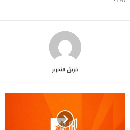
LED ؟
فريق التحرير
دار
وإعمار
توقّع
شراكة
رعاية
مع