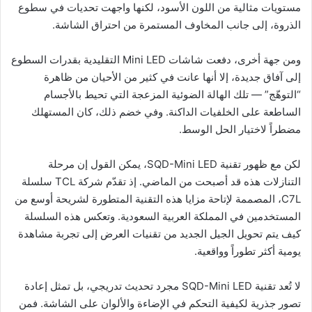
مستويات مثالية من اللون الأسود، لكنها واجهت تحديات في سطوع
الذروة، إلى جانب المخاوف المستمرة من احتراق الشاشة.
ومن جهة أخرى، دفعت شاشات Mini LED التقليدية بقدرات السطوع
إلى آفاق جديدة، إلا أنها عانت في كثير من الأحيان من ظاهرة
“التوهّج” — تلك الهالة الضوئية المزعجة التي تحيط بالأجسام
الساطعة على الخلفيات الداكنة. وفي خضم ذلك، كان المستهلك
مضطراً لاختيار الحل الوسط.
لكن مع ظهور تقنية SQD-Mini LED، يمكن القول إن مرحلة
التنازلات هذه قد أصبحت من الماضي. إذ تقدّم شركة TCL سلسلة
C7L، المصممة لإتاحة مزايا هذه التقنية المتطورة لشريحة أوسع من
المستخدمين في المملكة العربية السعودية. وتعكس هذه السلسلة
كيف يتم تحويل الجيل الجديد من تقنيات العرض إلى تجربة مشاهدة
يومية أكثر تطوراً وواقعية.
لا تُعد تقنية SQD-Mini LED مجرد تحديث تدريجي، بل تمثل إعادة
تصور جذرية لكيفية التحكم في الإضاءة والألوان على الشاشة. فمن