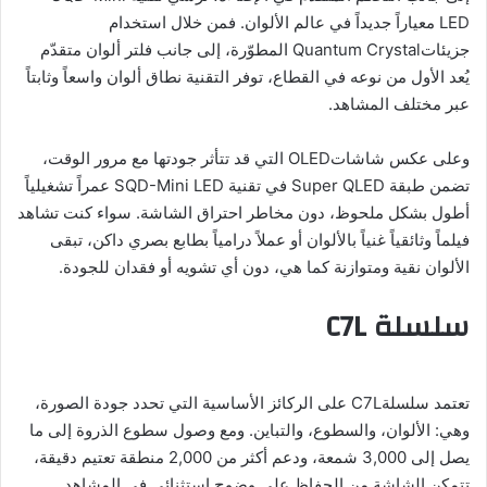
LED معياراً جديداً في عالم الألوان. فمن خلال استخدام
جزيئاتQuantum Crystal المطوّرة، إلى جانب فلتر ألوان متقدّم
يُعد الأول من نوعه في القطاع، توفر التقنية نطاق ألوان واسعاً وثابتاً
عبر مختلف المشاهد.
وعلى عكس شاشاتOLED التي قد تتأثر جودتها مع مرور الوقت،
تضمن طبقة Super QLED في تقنية SQD-Mini LED عمراً تشغيلياً
أطول بشكل ملحوظ، دون مخاطر احتراق الشاشة. سواء كنت تشاهد
فيلماً وثائقياً غنياً بالألوان أو عملاً درامياً بطابع بصري داكن، تبقى
الألوان نقية ومتوازنة كما هي، دون أي تشويه أو فقدان للجودة.
سلسلة C7L
تعتمد سلسلةC7L على الركائز الأساسية التي تحدد جودة الصورة،
وهي: الألوان، والسطوع، والتباين. ومع وصول سطوع الذروة إلى ما
يصل إلى 3,000 شمعة، ودعم أكثر من 2,000 منطقة تعتيم دقيقة،
تتمكن الشاشة من الحفاظ على وضوح استثنائي في المشاهد