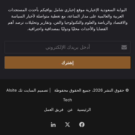
البوابة السعودية الإخبارية موقع إخباري شامل يوافيكم بأحدث المستجدات
العربية والعالمية على مدار الساعة، مع تغطية متواصلة لأخبار السياسة
والاقتصاد والرياضة والعلوم والتكنولوجيا والفن، وتقارير وتحليلات ترصد أهم
القضايا والأحداث محليًا ودوليًا بمصداقية واحترافية.
أدخل
بريدك
الإلكتروني
© حقوق النشر 2026، جميع الحقوق محفوظة | تصميم
السايت تك Alsite
Tech
الرئيسية
عن
فريق العمل
فيسبوك
‫X
لينكدإن