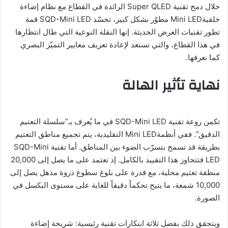
خلال دمج تقنية Super QLED الرائدة في القطاع مع نظام إضاءة
خلفيةMini LED مطوّر بشكل كبير، تجسّد SQD-Mini LED قمة
تطور تقنيات العرض الحديثة. إنها النقلة النوعية التي طال انتظارها
في هذا القطاع، والتي تستعد لإعادة تعريف معايير التميّز البصري
كما نعرفها.
نهاية تأثير الهالة
تكمن روعة تقنية SQD-Mini LED في ما يُعرف بـ”سلسلة التعتيم
الدقيق”. ففي أنظمةMini LED التقليدية، يتم تجميع مناطق التعتيم
بطريقة قد تسمح بتسرّب الضوء بين المناطق. أما تقنية SQD-Mini
LED فتتجاوز هذا التقييد بالكامل. إذ تعتمد على ما يصل إلى 20,000
منطقة تعتيم محلية، مع قدرة على بلوغ سطوع ذروة مذهل يصل إلى
10,000 شمعة، ما يتيح تحكماً دقيقاً للغاية على مستوى البكسل في
الصورة.
ويتحقق ذلك بفضل ثلاثة ابتكارات تقنية رئيسية: شريحة إضاءة