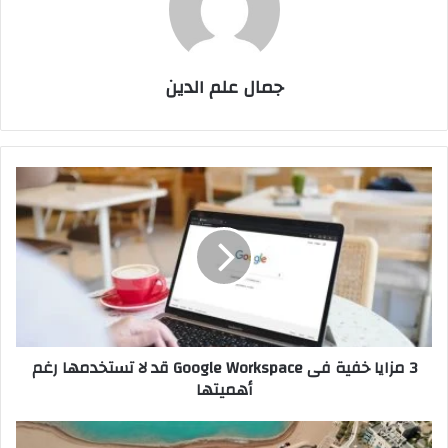
جمال علم الدين
3
مزايا
خفية
فى
Google
Workspace
قد
لا
تستخدمها
3 مزايا خفية فى Google Workspace قد لا تستخدمها رغم
رغم
أهميتها
أهميتها
مجموعة