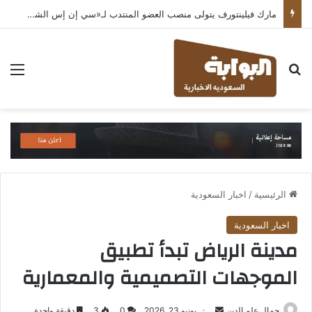
مارك فيلينتورف يتولى منصب العضو المنتدب لـ«سي إن إس الشرق الأوسط» ويشرف على شركات قطاع التكنولوجيا ضمن مجموعة غباش
بحث عن
الق
الرئيسية
/
اخبار السعودية
اخبار السعودية
مدينة الرياض تبدأ تطبيق
الموجهات التصميمية والمعمارية
أرسل
جمال علم الدين
يونيو 23, 2026
0
3
دقيقة واحدة