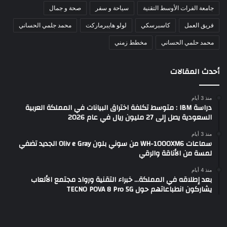
جامعة الفرات الأوسط التقنية
سياحة و سفر
صحة و جمال
فريق العمل
كاسبرسكي
لولو هايبرماركت
محمد جلمي الحساني
محمد حلمي الحساني
مخطط زمني
أحدث المقالات
منذ 3 أيام
دراسة IBM : متوسط تكلفة اختراق البيانات في المملكة العربية
السعودية يصل إلى 27 مليون ريال في عام 2026
منذ 3 أيام
سماعات WH-1000XM6 من سوني بلون Oliv e Gray الجديد تضفي
لمسة من الأناقة والرقي
منذ 4 أيام
بعد إطلاقه في المملكة… خبراء التقنية ورواد مجتمع الألعاب
يشاركون انطباعاتهم حول TECNO POVA 8 Pro 5G