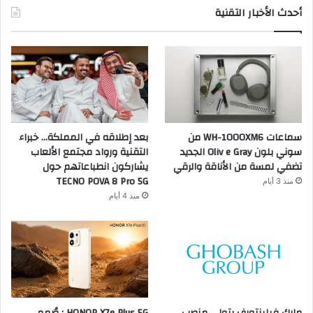
أحدث الأخبار التقنية
سماعات WH-1000XM6 من
بعد إطلاقه في المملكة… خبراء
سوني بلون Oliv e Gray الجديد
التقنية ورواد مجتمع الألعاب
تضفي لمسة من الأناقة والرقي
يشاركون انطباعاتهم حول
TECNO POVA 8 Pro 5G
منذ 3 أيام
منذ 4 أيام
مارك فيلينتورف يتولى منصب
HONOR X7e Plus 5G : صُمم