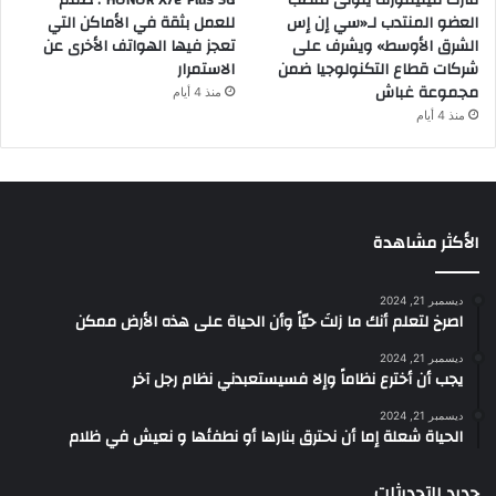
العضو المنتدب لـ«سي إن إس
للعمل بثقة في الأماكن التي
الشرق الأوسط» ويشرف على
تعجز فيها الهواتف الأخرى عن
شركات قطاع التكنولوجيا ضمن
الاستمرار
مجموعة غباش
منذ 4 أيام
منذ 4 أيام
الأكثر مشاهدة
ديسمبر 21, 2024
‫اصرخ لتعلم أنك ما زلتَ حيّاً وأن الحياة على هذه الأرض ممكن
ديسمبر 21, 2024
يجب أن أخترع نظاماً وإلا فسيستعبدني نظام رجل آخر
ديسمبر 21, 2024
الحياة شعلة إما أن نحترق بنارها أو نطفئها و نعيش في ظلام
جديد التحديثات