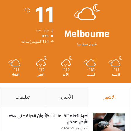
11
℃
Melbourne
12º - 10º
80%
1.34 كيلومتر/ساعة
غيوم متفرقة
11
12
12
18
11
℃
℃
℃
℃
℃
الجمعة
السبت
الأحد
الأثنين
الثلاثاء
الأشهر
الأخيرة
تعليقات
‫اصرخ لتعلم أنك ما زلتَ حيّاً وأن الحياة على هذه
الأرض ممكن
ديسمبر 21, 2024