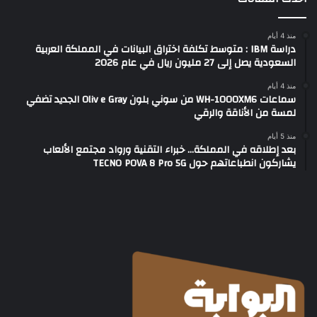
منذ 4 أيام
دراسة IBM : متوسط تكلفة اختراق البيانات في المملكة العربية
السعودية يصل إلى 27 مليون ريال في عام 2026
منذ 4 أيام
سماعات WH-1000XM6 من سوني بلون Oliv e Gray الجديد تضفي
لمسة من الأناقة والرقي
منذ 5 أيام
بعد إطلاقه في المملكة… خبراء التقنية ورواد مجتمع الألعاب
يشاركون انطباعاتهم حول TECNO POVA 8 Pro 5G