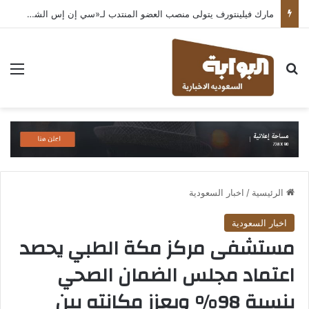
مارك فيلينتورف يتولى منصب العضو المنتدب لـ«سي إن إس الشرق الأوسط» ويشرف على شركات قطاع التكنولوجيا ضمن مجموعة غباش
بحث عن
الق
الرئيسية
/
اخبار السعودية
اخبار السعودية
مستشفى مركز مكة الطبي يحصد
اعتماد مجلس الضمان الصحي
بنسبة 98% ويعزز مكانته بين