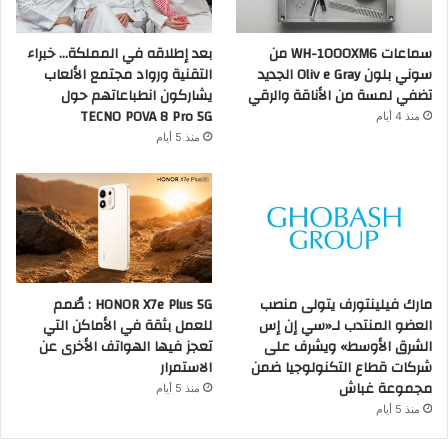
سماعات WH-1000XM6 من
بعد إطلاقه في المملكة… خبراء
سوني بلون Oliv e Gray الجديد
التقنية ورواد مجتمع الألعاب
تضفي لمسة من الأناقة والرقي
يشاركون انطباعاتهم حول
TECNO POVA 8 Pro 5G
منذ 4 أيام
منذ 5 أيام
مارك فيلينتورف يتولى منصب
HONOR X7e Plus 5G : صُمم
العضو المنتدب لـ«سي إن إس
للعمل بثقة في الأماكن التي
الشرق الأوسط» ويشرف على
تعجز فيها الهواتف الأخرى عن
شركات قطاع التكنولوجيا ضمن
الاستمرار
مجموعة غباش
منذ 5 أيام
منذ 5 أيام