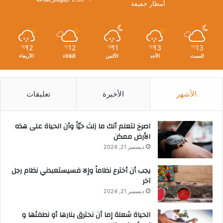
أمطار خفيفة
12
12
11
13
13
℃
℃
℃
℃
℃
السبت
الأحد
الأثنين
الثلاثاء
الأربعاء
الأشهر
الأخيرة
تعليقات
‫اصرخ لتعلم أنك ما زلتَ حيّاً وأن الحياة على هذه
الأرض ممكن
ديسمبر 21, 2024
يجب أن أخترع نظاماً وإلا فسيستعبدني نظام رجل
آخر
ديسمبر 21, 2024
الحياة شعلة إما أن نحترق بنارها أو نطفئها و