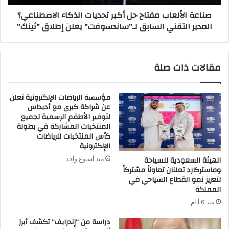
المدير
صناعة الألعاب مفتاح حل أكبر تحديات الذكاء الاصطناعي؟
التقني
المدير التقني السابق لـ"ساندسوفت" يعلن إطلاق "ثينك"
السابق
لـ"ساندسوفت"
يعلن
إطلاق
مقالات ذات صلة
"ثينك"
مؤسسة الرياضات الإلكترونية تعلن
عن شراكة كبرى مع أديداس
لتوفير الأطقم الرسمية لجميع
المنتخبات المشاركة في بطولة
كأس المنتخبات للرياضات
الإلكترونية
الهيئة السعودية للسياحة
منذ أسبوع واحد
وماستركارد تعلنان تعاوناً مشتركاً
لتعزيز نمو القطاع السياحي في
المملكة
منذ 6 أيام
دراسة من “إندرايف” تكشف أبرز