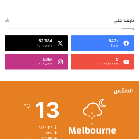
تابعنا على
62٬984
847k
Followers
Fans
566k
0
Followers
Subscribers
الطقس
13
℃
Melbourne
13º - 11º
68%
2.68 كيلومتر/ساعة