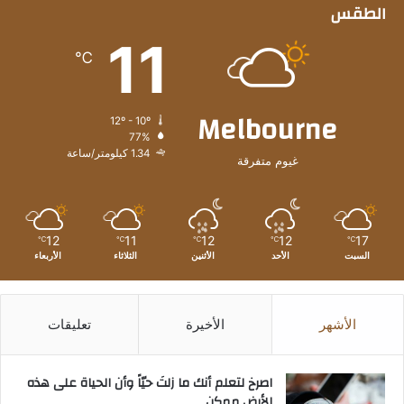
الطقس
11
℃
Melbourne
12º - 10º
77%
1.34 كيلومتر/ساعة
غيوم متفرقة
12
11
12
12
17
℃
℃
℃
℃
℃
السبت
الأحد
الأثنين
الثلاثاء
الأربعاء
الأشهر
الأخيرة
تعليقات
‫اصرخ لتعلم أنك ما زلتَ حيّاً وأن الحياة على هذه
الأرض ممكن