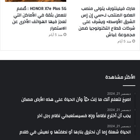
مارك فيلينتورف يتولى منصب
HONOR X7e Plus 5G : صُمم
العضو المنتدب لـ«سي إن إس
للعمل بثقة في الأماكن التي
الشرق الأوسط» ويشرف على
تعجز فيها الهواتف الأخرى عن
شركات قطاع التكنولوجيا ضمن
الاستمرار
مجموعة غباش
منذ 5 أيام
منذ 5 أيام
الأكثر مشاهدة
ديسمبر 21, 2024
‫اصرخ لتعلم أنك ما زلتَ حيّاً وأن الحياة على هذه الأرض ممكن
ديسمبر 21, 2024
يجب أن أخترع نظاماً وإلا فسيستعبدني نظام رجل آخر
ديسمبر 21, 2024
الحياة شعلة إما أن نحترق بنارها أو نطفئها و نعيش في ظلام