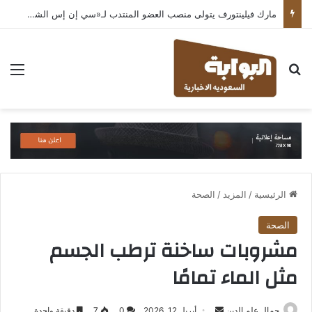
مارك فيلينتورف يتولى منصب العضو المنتدب لـ«سي إن إس الشرق الأوسط» ويشرف على شركات قطاع التكنولوجيا ضمن مجموعة غباش
بحث عن
الق
الرئيسية
/
المزيد
/
الصحة
الصحة
مشروبات ساخنة ترطب الجسم
مثل الماء تمامًا
أرسل
جمال علم الدين
أبريل 12, 2026
0
7
دقيقة واحدة