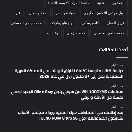
المحتوى
تقنية
جامعة الفرات الأوسط التقنية
دول مجلس التعاون الخليجي
سياحة و سفر
صحة و جمال
عن
فريق العمل
كاسبرسكي
لولو هايبرماركت
محمد جلمي الحساني
محمد حلمي الحساني
مخطط زمني
واتساب
أحدث المقالات
منذ 3 أيام
دراسة IBM : متوسط تكلفة اختراق البيانات في المملكة العربية
السعودية يصل إلى 27 مليون ريال في عام 2026
منذ 4 أيام
سماعات WH-1000XM6 من سوني بلون Oliv e Gray الجديد تضفي
لمسة من الأناقة والرقي
منذ 5 أيام
بعد إطلاقه في المملكة… خبراء التقنية ورواد مجتمع الألعاب
يشاركون انطباعاتهم حول TECNO POVA 8 Pro 5G