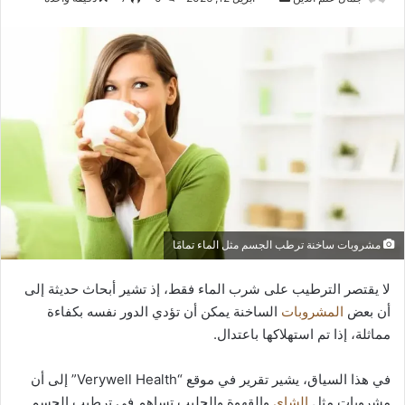
بريدا
إلكترونيا
مشروبات ساخنة ترطب الجسم مثل الماء تمامًا
لا يقتصر الترطيب على شرب الماء فقط، إذ تشير أبحاث حديثة إلى
أن بعض
المشروبات
الساخنة يمكن أن تؤدي الدور نفسه بكفاءة
مماثلة، إذا تم استهلاكها باعتدال.
في هذا السياق، يشير تقرير في موقع “Verywell Health” إلى أن
مشروبات مثل
الشاي
والقهوة والحليب تساهم في ترطيب الجسم