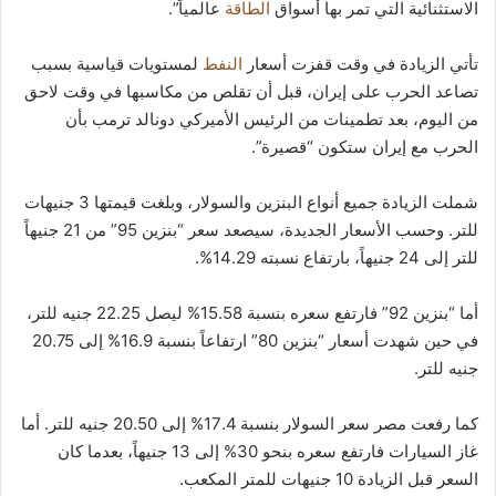
الاستثنائية التي تمر بها أسواق
الطاقة
عالمياً”.
تأتي الزيادة في وقت قفزت أسعار
النفط
لمستويات قياسية بسبب
تصاعد الحرب على إيران، قبل أن تقلص من مكاسبها في وقت لاحق
من اليوم، بعد تطمينات من الرئيس الأميركي دونالد ترمب بأن
الحرب مع إيران ستكون “قصيرة”.
شملت الزيادة جميع أنواع البنزين والسولار، وبلغت قيمتها 3 جنيهات
للتر. وحسب الأسعار الجديدة، سيصعد سعر “بنزين 95” من 21 جنيهاً
للتر إلى 24 جنيهاً، بارتفاع نسبته 14.29%.
أما “بنزين 92” فارتفع سعره بنسبة 15.58% ليصل 22.25 جنيه للتر،
في حين شهدت أسعار “بنزين 80” ارتفاعاً بنسبة 16.9% إلى 20.75
جنيه للتر.
كما رفعت مصر سعر السولار بنسبة 17.4% إلى 20.50 جنيه للتر. أما
غاز السيارات فارتفع سعره بنحو 30% إلى 13 جنيهاً، بعدما كان
السعر قبل الزيادة 10 جنيهات للمتر المكعب.