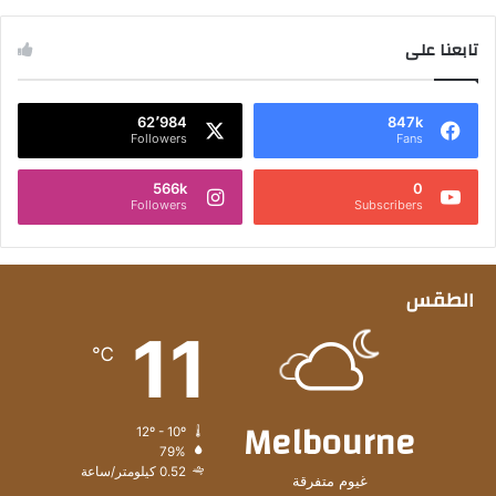
تابعنا على
62٬984
847k
Followers
Fans
566k
0
Followers
Subscribers
الطقس
11
℃
Melbourne
12º - 10º
79%
0.52 كيلومتر/ساعة
غيوم متفرقة