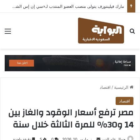
مارك فيلينتورف يتولى منصب العضو المنتدب لـ«سي إن إس الشرق الأوسط» ويشرف على شركات قطاع التكنولوجيا ضمن مجموعة غباش
بحث عن
الق
الرئيسية
/
اقتصاد
اقتصاد
مصر ترفع أسعار الوقود والغاز بين
14 و30% للمرة الثالثة خلال سنة
أرسل
جمال علم الدين
مارس 10, 2026
0
5
دقيقة واحدة