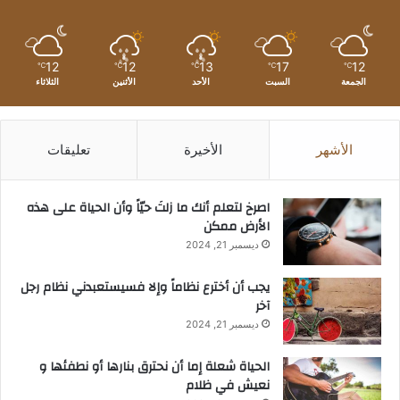
12
12
13
17
12
℃
℃
℃
℃
℃
الجمعة
السبت
الأحد
الأثنين
الثلاثاء
الأشهر
الأخيرة
تعليقات
‫اصرخ لتعلم أنك ما زلتَ حيّاً وأن الحياة على هذه
الأرض ممكن
ديسمبر 21, 2024
يجب أن أخترع نظاماً وإلا فسيستعبدني نظام رجل
آخر
ديسمبر 21, 2024
الحياة شعلة إما أن نحترق بنارها أو نطفئها و
نعيش في ظلام