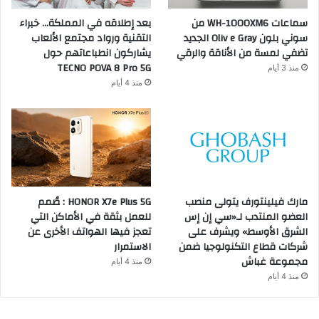
سماعات WH-1000XM6 من
بعد إطلاقه في المملكة… خبراء
سوني بلون Oliv e Gray الجديد
التقنية ورواد مجتمع الألعاب
تضفي لمسة من الأناقة والرقي
يشاركون انطباعاتهم حول
TECNO POVA 8 Pro 5G
منذ 3 أيام
منذ 4 أيام
مارك فيلينتورف يتولى منصب
HONOR X7e Plus 5G : صُمم
العضو المنتدب لـ«سي إن إس
للعمل بثقة في الأماكن التي
الشرق الأوسط» ويشرف على
تعجز فيها الهواتف الأخرى عن
شركات قطاع التكنولوجيا ضمن
الاستمرار
مجموعة غباش
منذ 4 أيام
منذ 4 أيام