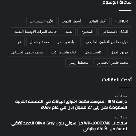
سحابة الوسوم
HONOR
أخبار العالم
أسعار الذهب
الأمن السيبراني
الذكاء الاصطناعي
المحتوى
تقنية
جامعة الفرات الأوسط التقنية
دول مجلس التعاون الخليجي
سياحة و سفر
صحة و جمال
عن
فريق العمل
كاسبرسكي
لولو هايبرماركت
محمد جلمي الحساني
محمد حلمي الحساني
مخطط زمني
أحدث المقالات
منذ 3 أيام
دراسة IBM : متوسط تكلفة اختراق البيانات في المملكة العربية
السعودية يصل إلى 27 مليون ريال في عام 2026
منذ 3 أيام
سماعات WH-1000XM6 من سوني بلون Oliv e Gray الجديد تضفي
لمسة من الأناقة والرقي