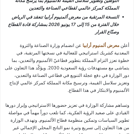
التوطين وتطوير سلاسل القيمة للألمنيوم بما يرسخ مكانة
المملكة كمركز عالمي لقطاعي الصناعة والتعدين
النسخة المرتقبة من معرض ألمنيوم أرابيا تنعقد في الرياض
خلال الفترة من 15 إلى 17 يونيو 2026 بمشاركة قادة القطاع
وصنّاع القرار
أعلن
معرض ألمنيوم أرابيا
عن انضمام وزارة الصناعة والثروة
المعدنية كشريك استراتيجي للفعالية في نسختها المرتقبة، في
خطوة تعزز التزام المملكة بتطوير قطاعيّ الألمنيوم والتعدين، بما
يتماشى مع مستهدفات رؤية السعودية 2030. ويؤكّد هذا التعاون على
دور الوزارة في دفع عجلة التنويع في قطاعي الصناعة والتعدين،
وتعزيز سلاسل القيمة، وترسيخ مكانة المملكة كمركز عالمي لإنتاج
الألمنيوم والابتكار في هذا القطاع.
وتساهم مشاركة الوزارة في تعزيز حضورها الاستراتيجي وإبراز دورها
القيادي على صعيد الرؤية الفكرية، كما تلعب دوراً مهماً في مواصلة
تطوير السياسات وتمكين منظومة قطاع الألمنيوم. وتهدف الوزارة
من هذا التعاون إلى تسريع وتيرة نمو الناتج المحلي الإجمالي غير