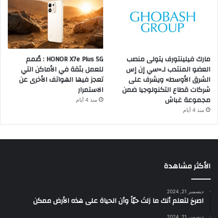
مارك فيلينتورف يتولى منصب
HONOR X7e Plus 5G : صُمم
العضو المنتدب لـ«سي إن إس
للعمل بثقة في الأماكن التي
الشرق الأوسط» ويشرف على
تعجز فيها الهواتف الأخرى عن
شركات قطاع التكنولوجيا ضمن
الاستمرار
مجموعة غباش
منذ 4 أيام
منذ 4 أيام
الأكثر مشاهدة
ديسمبر 21, 2024
‫اصرخ لتعلم أنك ما زلتَ حيّاً وأن الحياة على هذه الأرض ممكن
ديسمبر 21, 2024