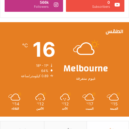
566k
0
Followers
Subscribers
الطقس
16
℃
Melbourne
18º - 11º
64%
0.89 كيلومتر/ساعة
غيوم متفرقة
14
12
12
17
15
℃
℃
℃
℃
℃
الجمعة
السبت
الأحد
الأثنين
الثلاثاء