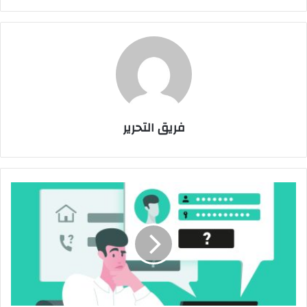
فريق التحرير
تقرير
من
كاسبرسكي:
انتشار
الاحتيال
الإلكتروني
في
المملكة
العربية