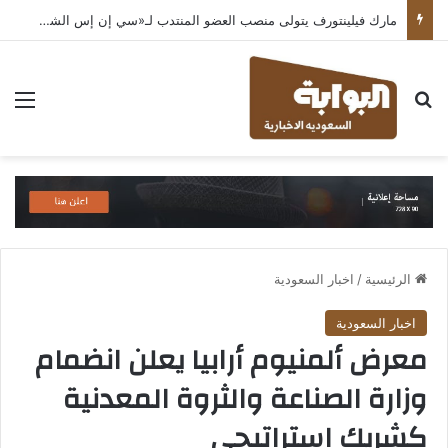
مارك فيلينتورف يتولى منصب العضو المنتدب لـ«سي إن إس الشرق الأوسط» ويشرف على شركات قطاع التكنولوجيا ضمن مجموعة غباش
بحث عن
الق
الرئيسية
/
اخبار السعودية
اخبار السعودية
معرض ألمنيوم أرابيا يعلن انضمام
وزارة الصناعة والثروة المعدنية
كشريك استراتيجي