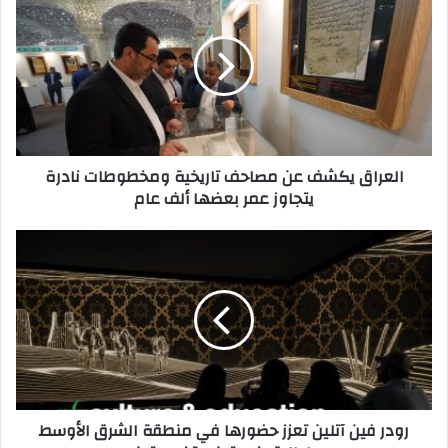
يكشف
عن
مصاحف
تاريخية
ومخطوطات
نادرة
يتجاوز
عمر
العراق يكشف عن مصاحف تاريخية ومخطوطات نادرة
بعضها
يتجاوز عمر بعضها ألف عام
ألف
عام
رودر
فين
آتلين
تعزز
حضورها
في
منطقة
الشرق
الأوسط
رودر فين آتلين تعزز حضورها في منطقة الشرق الأوسط
بإطلاق