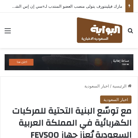
مارك فيلينتورف يتولى منصب العضو المنتدب لـ«سي إن إس الشرق الأوسط» ويشرف على شركات قطاع التكنولوجيا ضمن مجموعة غباش
بحث عن
الق
الرئيسية
/
اخبار السعودية
اخبار السعودية
مع توسّع البنية التحتية للمركبات
الكهربائية في المملكة العربية
السعودية يُعزز جهاز FEV500