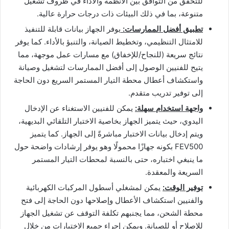
للتحقق من التوافق بين الأنظمة والأداء في ظروف تشغيل
متنوعة، بما في ذلك البيئات ذات درجات حرارة عالية.
تطبيق أفضل الممارسات:
يوفر الجهاز بيانات قابلة للتنفيذ
للامتثال التنظيمي، وتخطيط الصيانة، والتنبؤ بالأداء. كما يوفر
نتائج سريعة (للنجاح/للإخفاق) مع مسارات عمل موجهة، مما
يتيح للفنيين الوصول إلى أفضل الممارسات لتشغيل وصيانة
واستكشاف أعطال محطة التيار المستمر السريع دون الحاجة
إلى توفير تدريب متقدم.
واجهة استخدام سهلة:
يمكن للفنيين الاستغناء عن الإدخال
اليدوي، حيث يتميز الجهاز بخاصية الاختبار التلقائي البديهية،
ويتم إدخال بيانات الاختبار مباشرةً إلى الجهاز. كما يتميز
FEV500 بكونه جهازًا محمولًا وهو يوفر إرشادات واضحة حول
ما ينبغي اختباره، حتى بالنسبة لمحطات التيار المستمر
السريعة والمعقدة.
توفير الوقت:
يمكن لمشغلي أسطول المركبات الكهربائية
والفنيين استكشاف الأعطال وإصلاحها دون الحاجة إلى فتح
محطة الشحن، مما يجنبهم تكلفة التوقف عن تشغيل الجهاز
للإصلاح أو للصيانة. ويمكن إجراء جميع الاختبارات من خلال