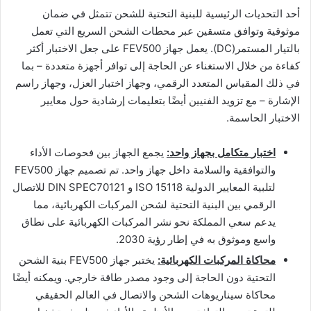
أحد التحديات الرئيسية للبنية التحتية للشحن تتمثل في ضمان
موثوقية وتوافق متسقين عبر محطات الشحن السريع التي تعمل
بالتيار المستمر(DC). يعمل جهاز FEV500 على جعل الاختبار أكثر
كفاءة من خلال الاستغناء عن الحاجة إلى توافر أجهزة متعددة – بما
في ذلك المقياس المتعدد الرقمي، وجهاز اختبار العزل، وجهاز راسم
الإشارة – مع تزويد الفنيين أيضًا بتعليمات إرشادية حول معايير
الاختبار الحاسمة.
اختبار
متكامل بجهاز واحد:
يجمع الجهاز بين فحوصات الأداء
والتوافقية والسلامة داخل جهاز واحد. تم تصميم جهاز FEV500
لتلبية المعايير الدولية ISO 15118 و DIN SPEC70121 للاتصال
الرقمي بين البنية التحتية لشحن المركبات الكهربائية، مما
يدعم سعي المملكة نحو نشر المركبات الكهربائية على نطاق
واسع وموثوق به في إطار رؤية 2030.
محاكاة المركبات الكهربائية:
يختبر جهاز FEV500 بنية الشحن
التحتية دون الحاجة إلى وجود مصدر طاقة خارجي. ويمكنه أيضًا
محاكاة سيناريوهات الشحن والاتصال في العالم الحقيقي