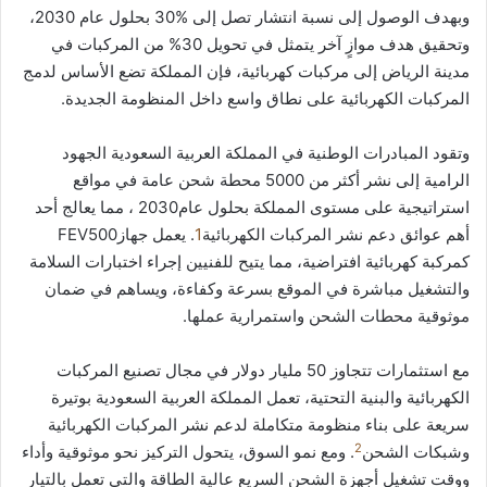
وبهدف الوصول إلى نسبة انتشار تصل إلى %30 بحلول عام 2030،
وتحقيق هدف موازٍ آخر يتمثل في تحويل 30% من المركبات في
مدينة الرياض إلى مركبات كهربائية، فإن المملكة تضع الأساس لدمج
المركبات الكهربائية على نطاق واسع داخل المنظومة الجديدة.
وتقود المبادرات الوطنية في المملكة العربية السعودية الجهود
الرامية إلى نشر أكثر من 5000 محطة شحن عامة في مواقع
استراتيجية على مستوى المملكة بحلول عام2030 ، مما يعالج أحد
أهم عوائق دعم نشر المركبات الكهربائية
1
. يعمل جهازFEV500
كمركبة كهربائية افتراضية، مما يتيح للفنيين إجراء اختبارات السلامة
والتشغيل مباشرة في الموقع بسرعة وكفاءة، ويساهم في ضمان
موثوقية محطات الشحن واستمرارية عملها.
مع استثمارات تتجاوز 50 مليار دولار في مجال تصنيع المركبات
الكهربائية والبنية التحتية، تعمل المملكة العربية السعودية بوتيرة
سريعة على بناء منظومة متكاملة لدعم نشر المركبات الكهربائية
2
وشبكات الشحن
. ومع نمو السوق، يتحول التركيز نحو موثوقية وأداء
ووقت تشغيل أجهزة الشحن السريع عالية الطاقة والتي تعمل بالتيار