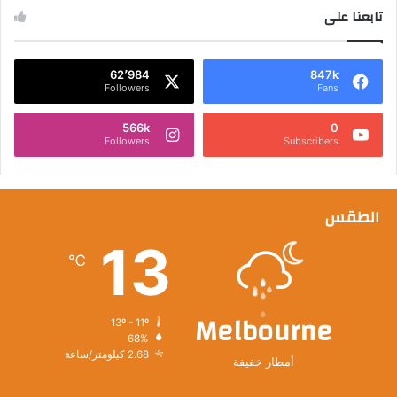
تابعنا على
62٬984
847k
Followers
Fans
566k
0
Followers
Subscribers
الطقس
13
℃
Melbourne
13º - 11º
68%
2.68 كيلومتر/ساعة
أمطار خفيفة