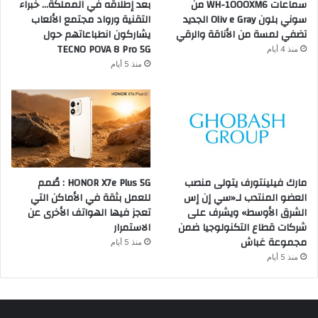
سماعات WH-1000XM6 من
بعد إطلاقه في المملكة… خبراء
سوني بلون Oliv e Gray الجديد
التقنية ورواد مجتمع الألعاب
تضفي لمسة من الأناقة والرقي
يشاركون انطباعاتهم حول
TECNO POVA 8 Pro 5G
منذ 4 أيام
منذ 5 أيام
مارك فيلينتورف يتولى منصب
HONOR X7e Plus 5G : صُمم
العضو المنتدب لـ«سي إن إس
للعمل بثقة في الأماكن التي
الشرق الأوسط» ويشرف على
تعجز فيها الهواتف الأخرى عن
شركات قطاع التكنولوجيا ضمن
الاستمرار
مجموعة غباش
منذ 5 أيام
منذ 5 أيام