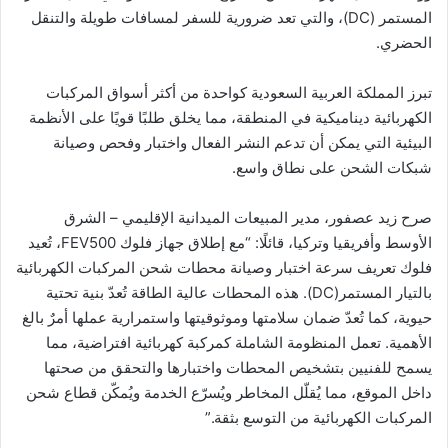
المستمر (DC)، والتي تعد ضرورية للسفر لمسافات طويلة والتنقل
الحضري.
تبرز المملكة العربية السعودية كواحدة من أكثر أسواق المركبات
الكهربائية ديناميكية في المنطقة، مما يخلق طلبًا قويًا على الأنظمة
البيئية التي يمكن أن تدعم النشر الفعال واختبار وفحص وصيانة
شبكات الشحن على نطاق واسع.
صرح زيد عصفور، مدير المبيعات الميدانية الإقليمي – الشرق
الأوسط وأفريقيا وتركيا، قائلًا: “مع إطلاق جهاز فلوك FEV500، تُعيد
فلوك تعريف سرعة اختبار وصيانة محطات شحن المركبات الكهربائية
بالتيار المستمر(DC). هذه المحطات عالية الطاقة تُعدّ بنية تحتية
حيوية، كما تُعدّ ضمان سلامتها وموثوقيتها واستمرارية عملها أمرٌ بالغ
الأهمية. تعمل المنظومة الشاملة كمركبة كهربائية افتراضية، مما
يسمح للفنيين بتشخيص المحطات واختبارها والتحقق من صحتها
داخل الموقع، مما يُقلّل المخاطر ويُسرّع الخدمة ويُمكّن قطاع شحن
المركبات الكهربائية من التوسع بثقة.”