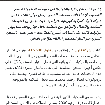
ة للمركبات الكهربائية واعتمادها في جميع أنحاء المملكة، ومع
التخطيط لإنشاء آلاف محطات الشحن، يعمل جهاز FEV500 من
شركة فلوك كمركبة كهربائية افتراضية، حيث يجمع بين فحوصات
السلامة والاتصال والتوافق بين الأنظمة داخل جهاز واحد، مما يوفر
موثوقية قائمة على البيانات لأسرع القطاعات – التي تعمل بالشحن
السريع عبر التيار المستمر (DC)- نموًا في العالم.
أعلنت
شركة فلوك
عن إطلاق جهاز
فلوك
FEV500
، وهو حل اختبار
متكامل مصمم لخدمة محطات الشحن السريع من المستوى الثالث
والخاصة بالمركبات الكهربائية التي تعمل بالتيار المستمرDC)). على
عكس أجهزة الشحن التقليدية التي تعمل بالتيار المتردد (AC) ، تعمل
هذه المحطات عالية الطاقة بمستويات طاقة قصوى وتعتمد على
بروتوكولات اتصال رقمية معقدة، مما يجعل السلامة والموثوقية
ووقت التشغيل من أهم أولويات المشغلين.
يشهد سوق المركبات الكهربائية في المملكة العربية السعودية نموًا
متسارعًا، مدفوعًا برؤية 2030 وسعي المملكة نحو التنقل المستدام.