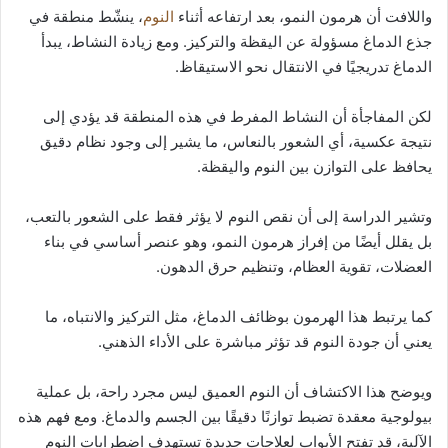
واللافت أن هرمون النمو، بعد ارتفاعه أثناء
النوم
، ينشّط منطقة في
جذع الدماغ مسؤولة عن اليقظة والتركيز. ومع زيادة النشاط، يبدأ
الدماغ تدريجيًا في الانتقال نحو الاستيقاظ.
لكن المفاجأة أن النشاط المفرط في هذه المنطقة قد يؤدي إلى
نتيجة عكسية، أي الشعور بالنعاس، ما يشير إلى وجود نظام دقيق
يحافظ على التوازن بين النوم واليقظة.
وتشير الدراسة إلى أن نقص النوم لا يؤثر فقط على الشعور بالتعب،
بل يقلل أيضًا من إفراز هرمون النمو، وهو عنصر أساسي في بناء
العضلات، تقوية العظام، وتنظيم حرق الدهون.
كما يرتبط هذا الهرمون بوظائف الدماغ، مثل التركيز والانتباه، ما
يعني أن جودة النوم قد تؤثر مباشرة على الأداء الذهني.
ويوضح هذا الاكتشاف أن النوم العميق ليس مجرد راحة، بل عملية
بيولوجية معقدة تضبط توازنًا دقيقًا بين الجسم والدماغ. ومع فهم هذه
الآلية، قد تفتح الأبواب لعلاجات جديدة تستهدف اضطرابات النوم