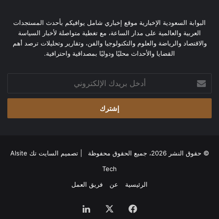
البوابة السعودية الإخبارية موقع إخباري شامل يوافيكم بأحدث المستجدات
العربية والعالمية على مدار الساعة، مع تغطية متواصلة لأخبار السياسة
والاقتصاد والرياضة والعلوم والتكنولوجيا والفن، وتقارير وتحليلات ترصد أهم
القضايا والأحداث محليًا ودوليًا بمصداقية واحترافية.
أدخل
بريدك
الإلكتروني
© حقوق النشر 2026، جميع الحقوق محفوظة | تصميم
السايت تك Alsite
Tech
الرئيسية
عن
فريق العمل
فيسبوك
‫X
لينكدإن