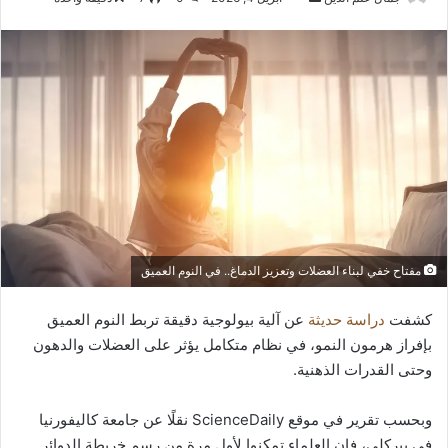
بريدا
إلكترونيا
مفتاح خفي لبناء العضلات وتعزيز الدماغ.. في النوم العميق
كشفت
دراسة حديثة
عن آلية بيولوجية دقيقة تربط النوم العميق
بإفراز هرمون النمو، في نظام متكامل يؤثر على العضلات والدهون
وحتى القدرات الذهنية.
وبحسب تقرير في موقع ScienceDaily نقلًا عن جامعة كاليفورنيا
في بيركلي، فإن العلماء تمكنوا لأول مرة من رسم خريطة الدوائر