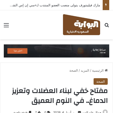
مارك فيلينتورف يتولى منصب العضو المنتدب لـ«سي إن إس الشرق الأوسط» ويشرف على شركات قطاع التكنولوجيا ضمن مجموعة غباش
بحث عن
الق
الرئيسية
/
المزيد
/
الصحة
الصحة
مفتاح خفي لبناء العضلات وتعزيز
الدماغ.. في النوم العميق
أرسل
جمال علم الدين
أبريل 4, 2026
0
7
دقيقة واحدة