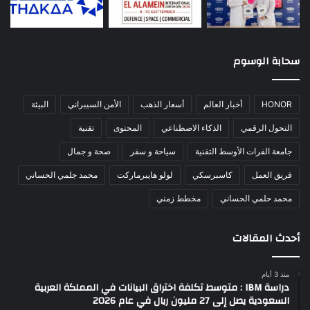
سحابة الوسوم
HONOR
أخبار العالم
أسعار الذهب
الأمن السيبراني
البيئة
التحول الرقمي
الذكاء الاصطناعي
المحتوى
تقنية
جامعة الفرات الأوسط التقنية
سياحة و سفر
صحة و جمال
فريق العمل
كاسبرسكي
لولو هايبرماركت
محمد جلمي الحساني
محمد حلمي الحساني
مخطط زمني
أحدث المقالات
منذ 3 أيام
دراسة IBM : متوسط تكلفة اختراق البيانات في المملكة العربية
السعودية يصل إلى 27 مليون ريال في عام 2026