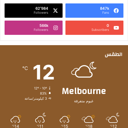
62٬984
847k
Followers
Fans
566k
0
Followers
Subscribers
الطقس
12
℃
Melbourne
12º - 10º
83%
3 كيلومتر/ساعة
غيوم متفرقة
14
11
15
18
12
℃
℃
℃
℃
℃