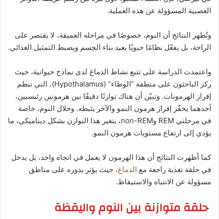
العصبية المسؤولة عن هذه العملية.
وتُظهر النتائج أن النوم، خصوصًا في مراحله العميقة، لا يقتصر على
الراحة، بل يفعّل نظامًا حيويًا يعيد بناء الجسم ويضبط التمثيل الغذائي.
واعتمدت الدراسة على تتبع نشاط الدماغ لدى نماذج حيوانية، حيث
ركز الباحثون على منطقة “الوطاء” (Hypothalamus)، التي تنظم
إفراز الهرمونات. وتبيّن أن هناك توازنًا دقيقًا بين هرمونين رئيسيين،
أحدهما يحفّز إفراز هرمون النمو والآخر يثبطه. وخلال النوم، خاصة
في مرحلتي REM وnon-REM، يتغير هذا التوازن بشكل ديناميكي، ما
يؤدي إلى ارتفاع مستويات هرمون النمو.
كما أظهرت النتائج أن هذا الهرمون لا يعمل في اتجاه واحد، بل يدخل
في حلقة تغذية راجعة مع
الدماغ
، حيث يؤثر بدوره على مناطق
مسؤولة عن الانتباه والاستيقاظ.
حلقة متوازنة بين النوم واليقظة