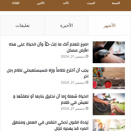
الجمعة
السبت
الأحد
الأثنين
الثلاثاء
الأشهر
الأخيرة
تعليقات
‫اصرخ لتعلم أنك ما زلتَ حيّاً وأن الحياة على هذه
الأرض ممكن
ديسمبر 21, 2024
يجب أن أخترع نظاماً وإلا فسيستعبدني نظام رجل
آخر
ديسمبر 21, 2024
الحياة شعلة إما أن نحترق بنارها أو نطفئها و
نعيش في ظلام
ديسمبر 21, 2024
زيادة القول تحكي النقص في العمل ومنطق
المرء قد يهديه للزلل