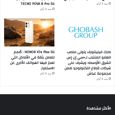
TECNO POVA 8 Pro 5G
منذ 3 أيام
منذ 4 أيام
مارك فيلينتورف يتولى منصب
HONOR X7e Plus 5G : صُمم
العضو المنتدب لـ«سي إن إس
للعمل بثقة في الأماكن التي
الشرق الأوسط» ويشرف على
تعجز فيها الهواتف الأخرى عن
شركات قطاع التكنولوجيا ضمن
الاستمرار
مجموعة غباش
منذ 4 أيام
منذ 4 أيام
الأكثر مشاهدة