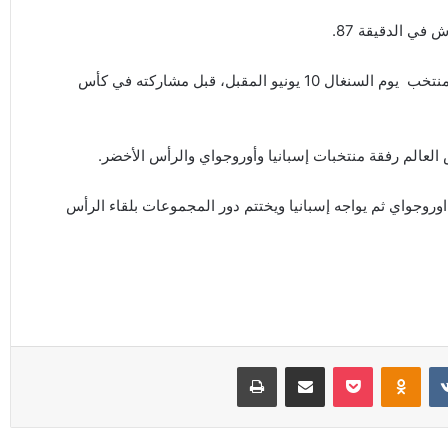
ي الدقيقة 87.
ومن المقرر أن يخوض منتخب السعودية مباراة ودية أخرى ضد منتخب يوم السنغال 10 يونيو المقبل، قبل مشاركته في كأس
لعالم رفقة منتخبات إسبانيا وأوروجواي والرأس الأخضر.
اوروجواي ثم يواجه إسبانيا ويختتم دور المجموعات بلقاء الرأس
Odnoklassniki
‫Pocket
مشاركة عبر البريد
طباعة