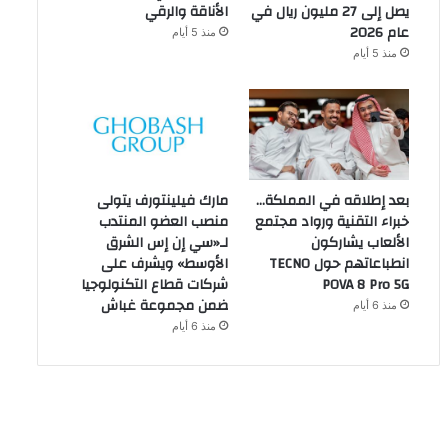
يصل إلى 27 مليون ريال في
الأناقة والرقي
عام 2026
منذ 5 أيام
منذ 5 أيام
بعد إطلاقه في المملكة…
مارك فيلينتورف يتولى
خبراء التقنية ورواد مجتمع
منصب العضو المنتدب
الألعاب يشاركون
لـ«سي إن إس الشرق
انطباعاتهم حول TECNO
الأوسط» ويشرف على
POVA 8 Pro 5G
شركات قطاع التكنولوجيا
ضمن مجموعة غباش
منذ 6 أيام
منذ 6 أيام