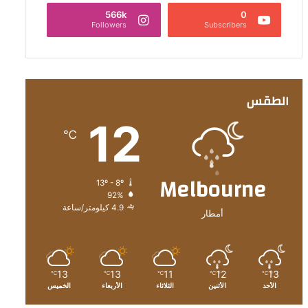
566k
0
Followers
Subscribers
الطقس
12
℃
Melbourne
13º - 8º
92%
4.9 كيلومتر/ساعة
أمطار
13
13
11
12
13
℃
℃
℃
℃
℃
الأحد
الأثنين
الثلاثاء
الأربعاء
الخميس