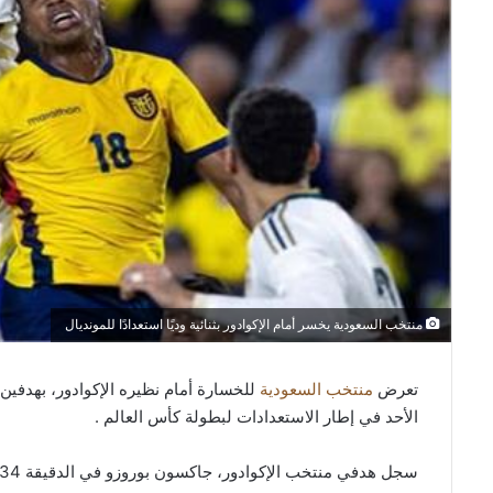
منتخب السعودية يخسر أمام الإكوادور بثنائية وديًا استعدادًا للمونديال
تعرض
منتخب السعودية
للخسارة أمام نظيره الإكوادور، بهدفين
الأحد في إطار الاستعدادات لبطولة كأس العالم .
سجل هدفي منتخب الإكوادور، جاكسون بوروزو في الدقيقة 34 من عمر اللقاء ، و أنتوني فالنسيا في الدقيقة 50.