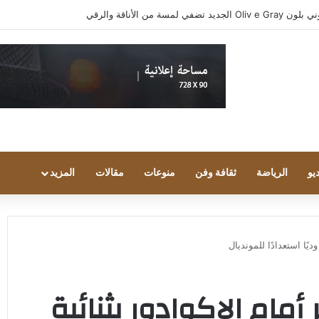
واد مجتمع الألعاب يشاركون انطباعاتهم حول TECNO POVA 8 Pro 5G
يو
الرياضة
ثقافة وفن
منوعات
مقالات
المزيد
ديًا استعدادًا للمونديال
ام الإكوادور بثنائية