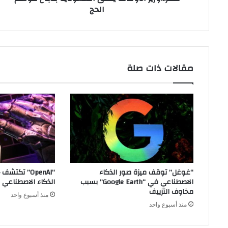
الحج
مقالات ذات صلة
“غوغل” توقف ميزة صور الذكاء
“OpenAI” تكت
الاصطناعي في “Google Earth” بسبب
الذكاء الاصطناعي م
مخاوف التزييف
منذ أسبوع واحد
منذ أسبوع واحد